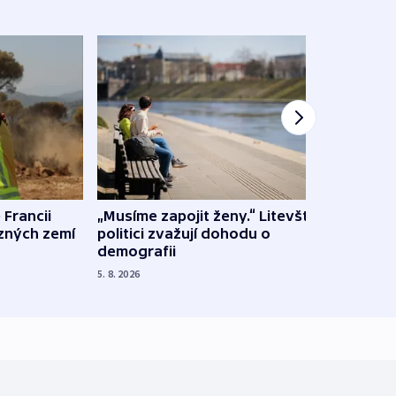
 Francii
„Musíme zapojit ženy.“ Litevští
Na Uk
ůzných zemí
politici zvažují dohodu o
občan
demografii
na s
5. 8. 2026
5. 8. 20