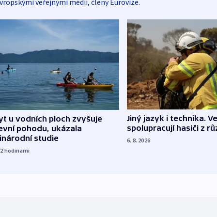
vropskými veřejnými médii, členy Eurovize.
Jiný jazyk i technika. Ve
t u vodních ploch zvyšuje
spolupracují hasiči z r
evní pohodu, ukázala
inárodní studie
6. 8. 2026
22
hodinami