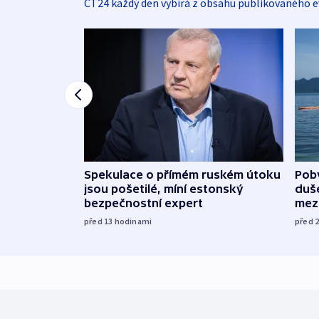
ČT24 každý den vybírá z obsahu publikovaného e
Spekulace o přímém ruském útoku
Poby
jsou pošetilé, míní estonský
duš
bezpečnostní expert
mez
před 13
hodinami
před 