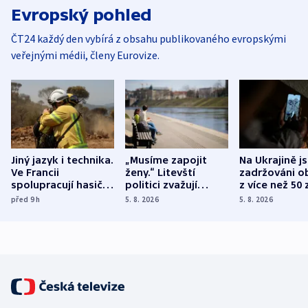
Evropský pohled
ČT24 každý den vybírá z obsahu publikovaného evropskými
veřejnými médii, členy Eurovize.
Jiný jazyk i technika.
„Musíme zapojit
Na Ukrajině j
Ve Francii
ženy.“ Litevští
zadržováni o
spolupracují hasiči z
politici zvažují
z více než 50 
různých zemí
dohodu o
Bojovali na s
před 9
h
5. 8. 2026
5. 8. 2026
demografii
Ruska