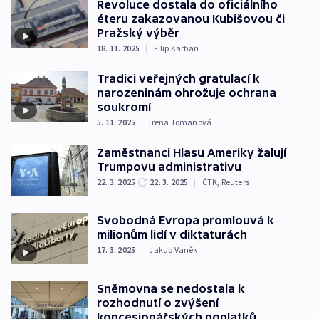
Revoluce dostala do oficiálního
éteru zakazovanou Kubišovou či
Pražský výběr
18. 11. 2025
|
Filip Karban
Tradici veřejných gratulací k
narozeninám ohrožuje ochrana
soukromí
5. 11. 2025
|
Irena Tomanová
Zaměstnanci Hlasu Ameriky žalují
Trumpovu administrativu
22. 3. 2025
22. 3. 2025
|
ČTK
,
Reuters
Svobodná Evropa promlouvá k
milionům lidí v diktaturách
17. 3. 2025
|
Jakub Vaněk
Sněmovna se nedostala k
rozhodnutí o zvýšení
koncesionářských poplatků