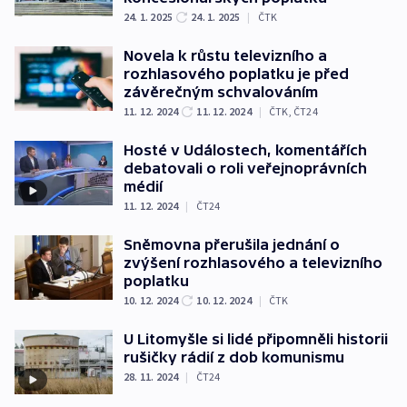
24. 1. 2025
24. 1. 2025
|
ČTK
Novela k růstu televizního a
rozhlasového poplatku je před
závěrečným schvalováním
11. 12. 2024
11. 12. 2024
|
ČTK
,
ČT24
Hosté v Událostech, komentářích
debatovali o roli veřejnoprávních
médií
11. 12. 2024
|
ČT24
Sněmovna přerušila jednání o
zvýšení rozhlasového a televizního
poplatku
10. 12. 2024
10. 12. 2024
|
ČTK
U Litomyšle si lidé připomněli historii
rušičky rádií z dob komunismu
28. 11. 2024
|
ČT24