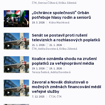
ČTK
,
Denisa Čížková
,
Eliška Záleská
„Ochránce společnosti“ Orbán
potřebuje hlasy rodin a seniorů
19. 3. 2026
|
Klára Machková
Senát se postavil proti rušení
televizních a rozhlasových poplatků
21. 1. 2026
21. 1. 2026
|
ČTK
,
Adéla Davidová
,
Eliška Záleská
Koalice oznámila shodu na zrušení
poplatků za veřejnoprávní média
19. 1. 2026
19. 1. 2026
|
Tereza Šedivá
,
Adéla Davidová
Zavoral a Novák diskutovali o
možných změnách financování médií
veřejné služby
7. 12. 2025
|
ČT24
,
ČTK