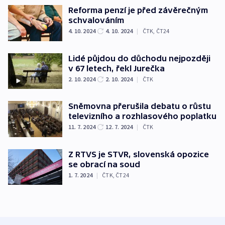
Reforma penzí je před závěrečným
schvalováním
4. 10. 2024
4. 10. 2024
|
ČTK
,
ČT24
Lidé půjdou do důchodu nejpozději
v 67 letech, řekl Jurečka
2. 10. 2024
2. 10. 2024
|
ČTK
Sněmovna přerušila debatu o růstu
televizního a rozhlasového poplatku
11. 7. 2024
12. 7. 2024
|
ČTK
Z RTVS je STVR, slovenská opozice
se obrací na soud
1. 7. 2024
|
ČTK
,
ČT24