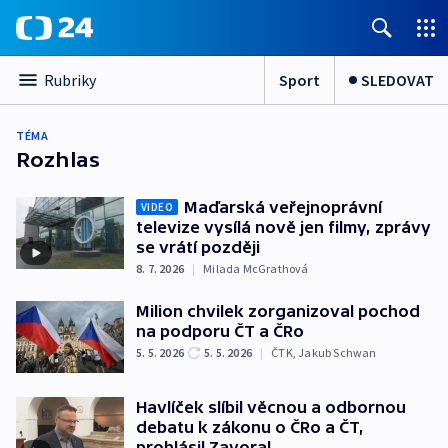
Sport
SLEDOVAT
Rubriky
TÉMA
Rozhlas
Maďarská veřejnoprávní
VIDEO
televize vysílá nově jen filmy, zprávy
se vrátí později
8. 7. 2026
|
Milada McGrathová
Milion chvilek zorganizoval pochod
na podporu ČT a ČRo
5. 5. 2026
5. 5. 2026
|
ČTK
,
Jakub Schwan
Havlíček slíbil věcnou a odbornou
debatu k zákonu o ČRo a ČT,
prohlásil Zavoral