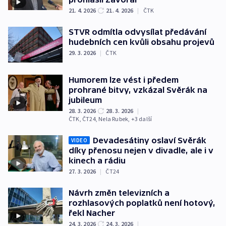
21. 4. 2026
21. 4. 2026
|
ČTK
STVR odmítla odvysílat předávání
hudebních cen kvůli obsahu projevů
29. 3. 2026
|
ČTK
Humorem lze vést i předem
prohrané bitvy, vzkázal Svěrák na
jubileum
28. 3. 2026
28. 3. 2026
|
ČTK
,
ČT24
,
Nela Rubek
, +3 další
Devadesátiny oslaví Svěrák
VIDEO
díky přenosu nejen v divadle, ale i v
kinech a rádiu
27. 3. 2026
|
ČT24
Návrh změn televizních a
rozhlasových poplatků není hotový,
řekl Nacher
24. 3. 2026
24. 3. 2026
|