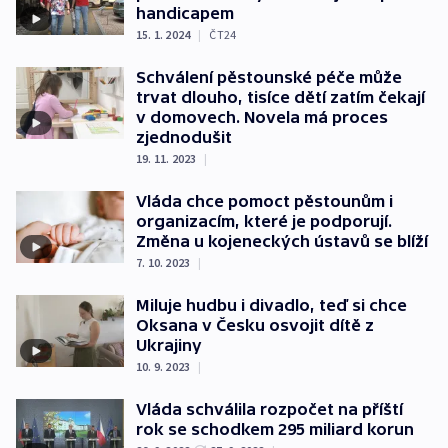
handicapem
15. 1. 2024
|
ČT24
Schválení pěstounské péče může
trvat dlouho, tisíce dětí zatím čekají
v domovech. Novela má proces
zjednodušit
19. 11. 2023
|
Vláda chce pomoct pěstounům i
organizacím, které je podporují.
Změna u kojeneckých ústavů se blíží
7. 10. 2023
|
Miluje hudbu i divadlo, teď si chce
Oksana v Česku osvojit dítě z
Ukrajiny
10. 9. 2023
|
Vláda schválila rozpočet na příští
rok se schodkem 295 miliard korun