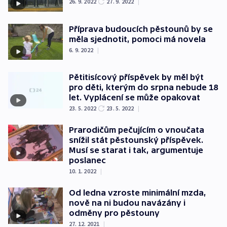
26. 9. 2022
27. 9. 2022
|
Příprava budoucích pěstounů by se
měla sjednotit, pomoci má novela
6. 9. 2022
|
Pětitisícový příspěvek by měl být
pro děti, kterým do srpna nebude 18
let. Vyplácení se může opakovat
23. 5. 2022
23. 5. 2022
|
Prarodičům pečujícím o vnoučata
snížil stát pěstounský příspěvek.
Musí se starat i tak, argumentuje
poslanec
10. 1. 2022
|
Od ledna vzroste minimální mzda,
nově na ni budou navázány i
odměny pro pěstouny
27. 12. 2021
|