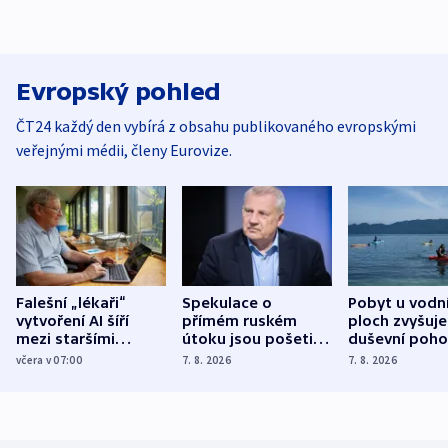
Evropský pohled
ČT24 každý den vybírá z obsahu publikovaného evropskými
veřejnými médii, členy Eurovize.
Falešní „lékaři“
Spekulace o
Pobyt u vodn
vytvoření AI šíří
přímém ruském
ploch zvyšuje
mezi staršími
útoku jsou pošetilé,
duševní poho
Poláky nebezpečné
míní estonský
ukázala
včera v 07:00
7. 8. 2026
7. 8. 2026
zdravotní rady
bezpečnostní
mezinárodní 
expert