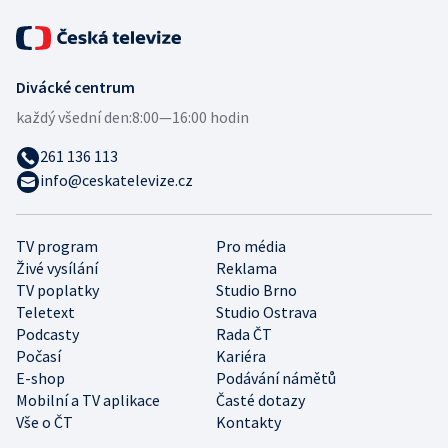
Divácké centrum
každý všední den:
8:00—16:00 hodin
261 136 113
info@ceskatelevize.cz
TV program
Pro média
Živé vysílání
Reklama
TV poplatky
Studio Brno
Teletext
Studio Ostrava
Podcasty
Rada ČT
Počasí
Kariéra
E-shop
Podávání námětů
Mobilní a TV aplikace
Časté dotazy
Vše o ČT
Kontakty