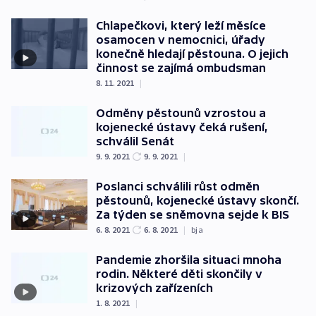
Chlapečkovi, který leží měsíce
osamocen v nemocnici, úřady
konečně hledají pěstouna. O jejich
činnost se zajímá ombudsman
8. 11. 2021
|
Odměny pěstounů vzrostou a
kojenecké ústavy čeká rušení,
schválil Senát
9. 9. 2021
9. 9. 2021
|
Poslanci schválili růst odměn
pěstounů, kojenecké ústavy skončí.
Za týden se sněmovna sejde k BIS
6. 8. 2021
6. 8. 2021
|
bja
Pandemie zhoršila situaci mnoha
rodin. Některé děti skončily v
krizových zařízeních
1. 8. 2021
|