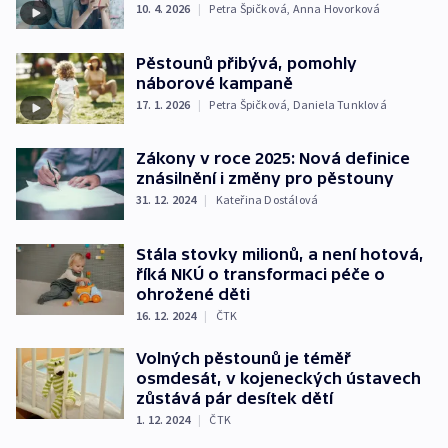
10. 4. 2026
|
Petra Špičková
,
Anna Hovorková
Pěstounů přibývá, pomohly
náborové kampaně
17. 1. 2026
|
Petra Špičková
,
Daniela Tunklová
Zákony v roce 2025: Nová definice
znásilnění i změny pro pěstouny
31. 12. 2024
|
Kateřina Dostálová
Stála stovky milionů, a není hotová,
říká NKÚ o transformaci péče o
ohrožené děti
16. 12. 2024
|
ČTK
Volných pěstounů je téměř
osmdesát, v kojeneckých ústavech
zůstává pár desítek dětí
1. 12. 2024
|
ČTK