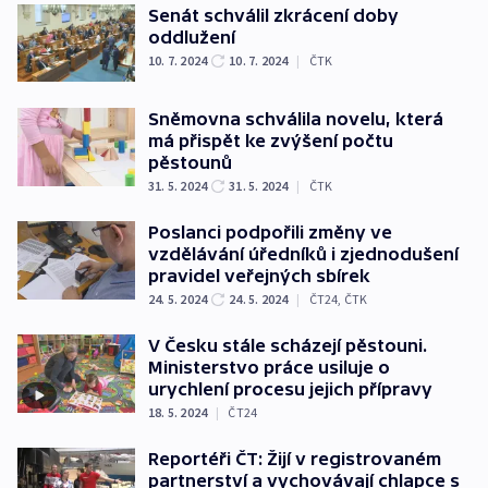
Senát schválil zkrácení doby
oddlužení
10. 7. 2024
10. 7. 2024
|
ČTK
Sněmovna schválila novelu, která
má přispět ke zvýšení počtu
pěstounů
31. 5. 2024
31. 5. 2024
|
ČTK
Poslanci podpořili změny ve
vzdělávání úředníků i zjednodušení
pravidel veřejných sbírek
24. 5. 2024
24. 5. 2024
|
ČT24
,
ČTK
V Česku stále scházejí pěstouni.
Ministerstvo práce usiluje o
urychlení procesu jejich přípravy
18. 5. 2024
|
ČT24
Reportéři ČT: Žijí v registrovaném
partnerství a vychovávají chlapce s