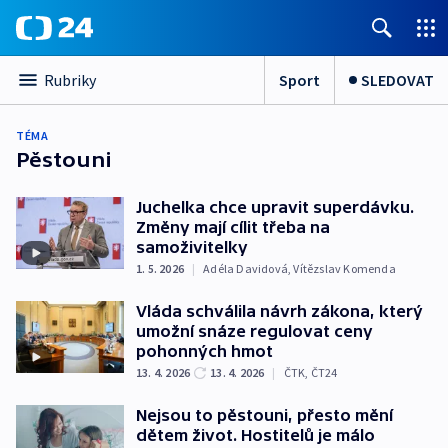
Sport
SLEDOVAT
Rubriky
TÉMA
Pěstouni
Juchelka chce upravit superdávku.
Změny mají cílit třeba na
samoživitelky
1. 5. 2026
|
Adéla Davidová
,
Vítězslav Komenda
Vláda schválila návrh zákona, který
umožní snáze regulovat ceny
pohonných hmot
13. 4. 2026
13. 4. 2026
|
ČTK
,
ČT24
Nejsou to pěstouni, přesto mění
dětem život. Hostitelů je málo