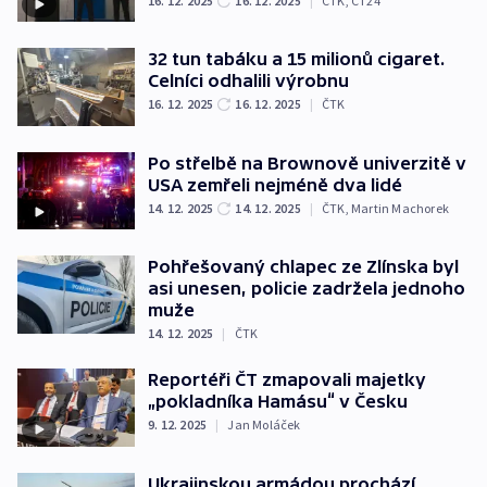
16. 12. 2025
16. 12. 2025
|
ČTK
,
ČT24
32 tun tabáku a 15 milionů cigaret.
Celníci odhalili výrobnu
16. 12. 2025
16. 12. 2025
|
ČTK
Po střelbě na Brownově univerzitě v
USA zemřeli nejméně dva lidé
14. 12. 2025
14. 12. 2025
|
ČTK
,
Martin Machorek
Pohřešovaný chlapec ze Zlínska byl
asi unesen, policie zadržela jednoho
muže
14. 12. 2025
|
ČTK
Reportéři ČT zmapovali majetky
„pokladníka Hamásu“ v Česku
9. 12. 2025
|
Jan Moláček
Ukrajinskou armádou prochází