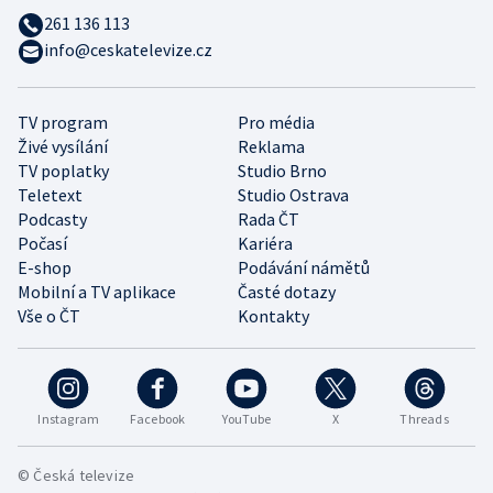
261 136 113
info@ceskatelevize.cz
TV program
Pro média
Živé vysílání
Reklama
TV poplatky
Studio Brno
Teletext
Studio Ostrava
Podcasty
Rada ČT
Počasí
Kariéra
E-shop
Podávání námětů
Mobilní a TV aplikace
Časté dotazy
Vše o ČT
Kontakty
Instagram
Facebook
YouTube
X
Threads
© Česká televize