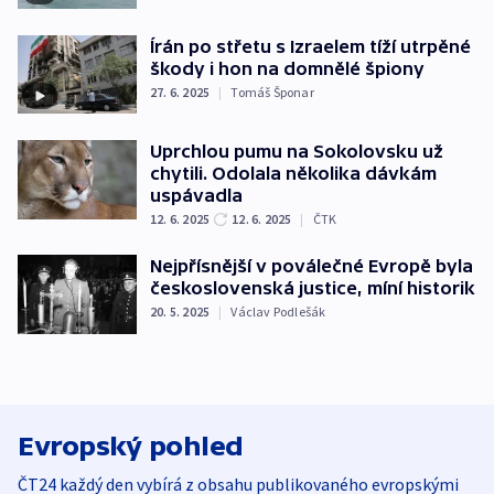
Írán po střetu s Izraelem tíží utrpěné
škody i hon na domnělé špiony
27. 6. 2025
|
Tomáš Šponar
Uprchlou pumu na Sokolovsku už
chytili. Odolala několika dávkám
uspávadla
12. 6. 2025
12. 6. 2025
|
ČTK
Nejpřísnější v poválečné Evropě byla
československá justice, míní historik
20. 5. 2025
|
Václav Podlešák
Evropský pohled
ČT24 každý den vybírá z obsahu publikovaného evropskými