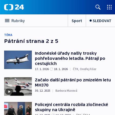
Sport
SLEDOVAT
Rubriky
TÉMA
Pátrání
strana 2 z 5
Indonéské úřady našly trosky
pohřešovaného letadla. Pátrají po
cestujících
17. 1. 2026
18. 1. 2026
|
ČTK
,
Ondřej Fišer
Začalo další pátrání po zmizelém letu
MH370
30. 12. 2025
|
Barbora Maxová
Policejní centrála rozbila zločinecké
skupiny na Ukrajině