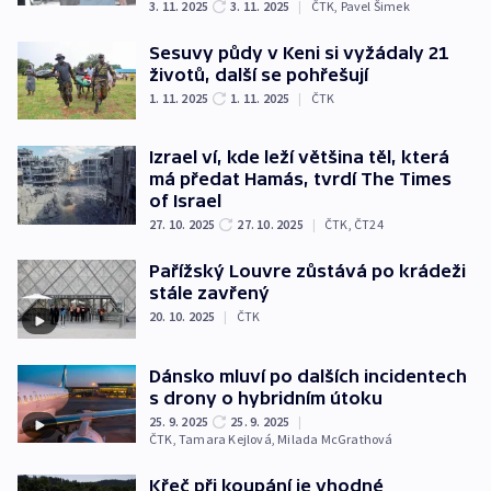
3. 11. 2025
3. 11. 2025
|
ČTK
,
Pavel Šimek
Sesuvy půdy v Keni si vyžádaly 21
životů, další se pohřešují
1. 11. 2025
1. 11. 2025
|
ČTK
Izrael ví, kde leží většina těl, která
má předat Hamás, tvrdí The Times
of Israel
27. 10. 2025
27. 10. 2025
|
ČTK
,
ČT24
Pařížský Louvre zůstává po krádeži
stále zavřený
20. 10. 2025
|
ČTK
Dánsko mluví po dalších incidentech
s drony o hybridním útoku
25. 9. 2025
25. 9. 2025
|
ČTK
,
Tamara Kejlová
,
Milada McGrathová
Křeč při koupání je vhodné