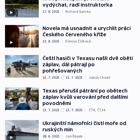
vydýchat, radí instruktorka
17. 8. 2025
|
Richard Samko
Novela má usnadnit a urychlit práci
Českého červeného kříže
13. 8. 2025
|
Denisa Čížková
Čeští hasiči v Texasu našli dvě oběti
záplav, dál pátrají po
pohřešovaných
15. 7. 2025
15. 7. 2025
|
Jakub Chodil
Texas přerušil pátrání po obětech
záplav kvůli varování před dalšími
povodněmi
13. 7. 2025
13. 7. 2025
|
ČTK
,
ČT24
Ukrajinští námořníci čistí moře od
ruských min
28. 6. 2025
|
Jan Řápek