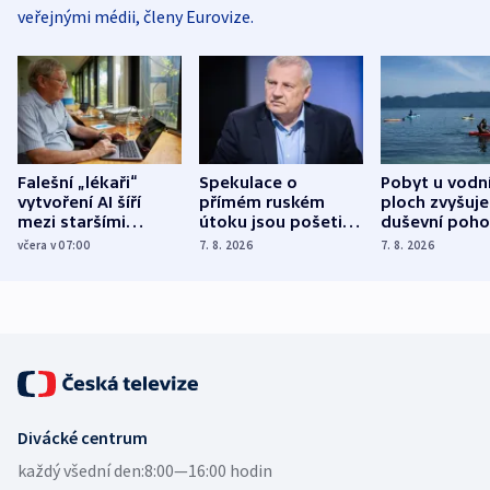
veřejnými médii, členy Eurovize.
Falešní „lékaři“
Spekulace o
Pobyt u vodn
vytvoření AI šíří
přímém ruském
ploch zvyšuje
mezi staršími
útoku jsou pošetilé,
duševní poho
Poláky nebezpečné
míní estonský
ukázala
včera v 07:00
7. 8. 2026
7. 8. 2026
zdravotní rady
bezpečnostní
mezinárodní 
expert
Divácké centrum
každý všední den:
8:00—16:00 hodin