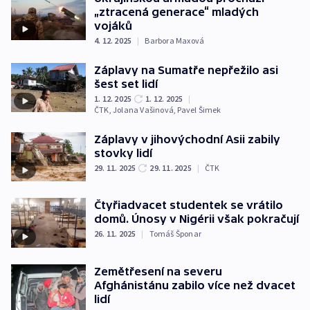
„ztracená generace“ mladých
vojáků
4. 12. 2025
|
Barbora Maxová
Záplavy na Sumatře nepřežilo asi
šest set lidí
1. 12. 2025
1. 12. 2025
|
ČTK
,
Jolana Vašinová
,
Pavel Šimek
Záplavy v jihovýchodní Asii zabily
stovky lidí
29. 11. 2025
29. 11. 2025
|
ČTK
Čtyřiadvacet studentek se vrátilo
domů. Únosy v Nigérii však pokračují
26. 11. 2025
|
Tomáš Šponar
Zemětřesení na severu
Afghánistánu zabilo více než dvacet
lidí