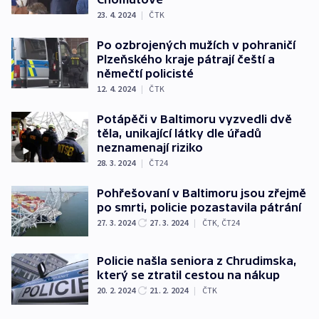
23. 4. 2024
|
ČTK
Po ozbrojených mužích v pohraničí
Plzeňského kraje pátrají čeští a
němečtí policisté
12. 4. 2024
|
ČTK
Potápěči v Baltimoru vyzvedli dvě
těla, unikající látky dle úřadů
neznamenají riziko
28. 3. 2024
|
ČT24
Pohřešovaní v Baltimoru jsou zřejmě
po smrti, policie pozastavila pátrání
27. 3. 2024
27. 3. 2024
|
ČTK
,
ČT24
Policie našla seniora z Chrudimska,
který se ztratil cestou na nákup
20. 2. 2024
21. 2. 2024
|
ČTK