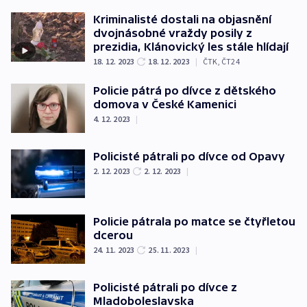
Kriminalisté dostali na objasnění
dvojnásobné vraždy posily z
prezidia, Klánovický les stále hlídají
18. 12. 2023
18. 12. 2023
|
ČTK
,
ČT24
Policie pátrá po dívce z dětského
domova v České Kamenici
4. 12. 2023
|
Policisté pátrali po dívce od Opavy
2. 12. 2023
2. 12. 2023
|
Policie pátrala po matce se čtyřletou
dcerou
24. 11. 2023
25. 11. 2023
|
Policisté pátrali po dívce z
Mladoboleslavska