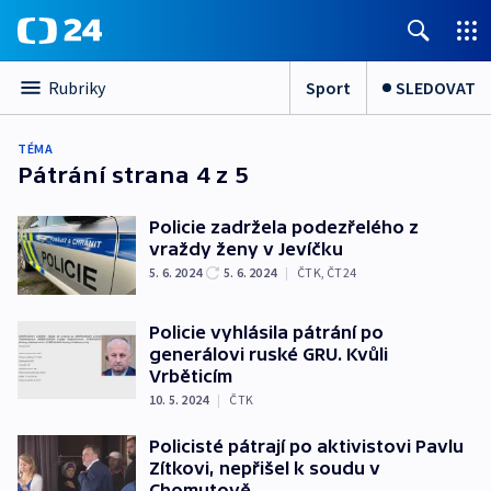
Sport
SLEDOVAT
Rubriky
TÉMA
Pátrání
strana 4 z 5
Policie zadržela podezřelého z
vraždy ženy v Jevíčku
5. 6. 2024
5. 6. 2024
|
ČTK
,
ČT24
Policie vyhlásila pátrání po
generálovi ruské GRU. Kvůli
Vrběticím
10. 5. 2024
|
ČTK
Policisté pátrají po aktivistovi Pavlu
Zítkovi, nepřišel k soudu v
Chomutově