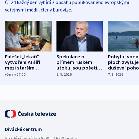
ČT24 každý den vybírá z obsahu publikovaného evropskými
veřejnými médii, členy Eurovize.
Falešní „lékaři“
Spekulace o
Pobyt u vodn
vytvoření AI šíří
přímém ruském
ploch zvyšuje
mezi staršími
útoku jsou pošetilé,
duševní poho
Poláky nebezpečné
míní estonský
ukázala
včera v 07:00
7. 8. 2026
7. 8. 2026
zdravotní rady
bezpečnostní
mezinárodní 
expert
Divácké centrum
každý všední den:
8:00—16:00 hodin