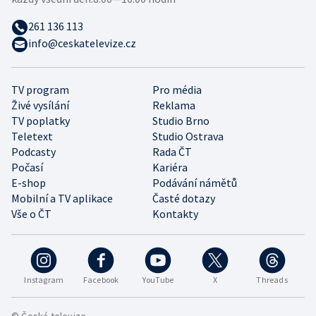
261 136 113
info@ceskatelevize.cz
TV program
Pro média
Živé vysílání
Reklama
TV poplatky
Studio Brno
Teletext
Studio Ostrava
Podcasty
Rada ČT
Počasí
Kariéra
E-shop
Podávání námětů
Mobilní a TV aplikace
Časté dotazy
Vše o ČT
Kontakty
Instagram
Facebook
YouTube
X
Threads