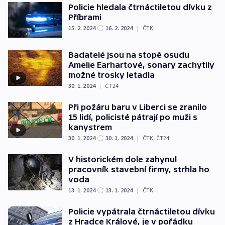
Policie hledala čtrnáctiletou dívku z
Příbrami
15. 2. 2024
16. 2. 2024
|
ČTK
Badatelé jsou na stopě osudu
Amelie Earhartové, sonary zachytily
možné trosky letadla
30. 1. 2024
|
ČT24
Při požáru baru v Liberci se zranilo
15 lidí, policisté pátrají po muži s
kanystrem
30. 1. 2024
30. 1. 2024
|
ČTK
,
ČT24
V historickém dole zahynul
pracovník stavební firmy, strhla ho
voda
13. 1. 2024
13. 1. 2024
|
ČTK
Policie vypátrala čtrnáctiletou dívku
z Hradce Králové, je v pořádku