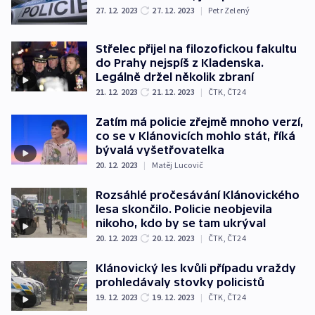
27. 12. 2023
27. 12. 2023
|
Petr Zelený
Střelec přijel na filozofickou fakultu
do Prahy nejspíš z Kladenska.
Legálně držel několik zbraní
21. 12. 2023
21. 12. 2023
|
ČTK
,
ČT24
Zatím má policie zřejmě mnoho verzí,
co se v Klánovicích mohlo stát, říká
bývalá vyšetřovatelka
20. 12. 2023
|
Matěj Lucovič
Rozsáhlé pročesávání Klánovického
lesa skončilo. Policie neobjevila
nikoho, kdo by se tam ukrýval
20. 12. 2023
20. 12. 2023
|
ČTK
,
ČT24
Klánovický les kvůli případu vraždy
prohledávaly stovky policistů
19. 12. 2023
19. 12. 2023
|
ČTK
,
ČT24