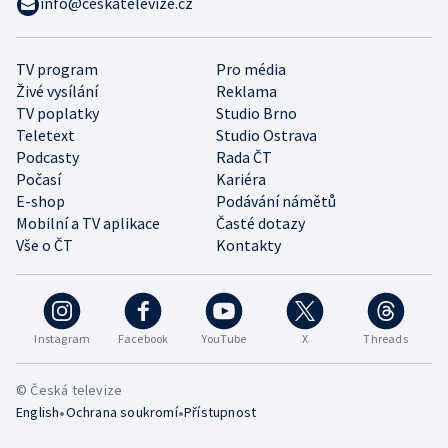
info@ceskatelevize.cz
TV program
Pro média
Živé vysílání
Reklama
TV poplatky
Studio Brno
Teletext
Studio Ostrava
Podcasty
Rada ČT
Počasí
Kariéra
E-shop
Podávání námětů
Mobilní a TV aplikace
Časté dotazy
Vše o ČT
Kontakty
Instagram
Facebook
YouTube
X
Threads
© Česká televize
•
•
English
Ochrana soukromí
Přístupnost