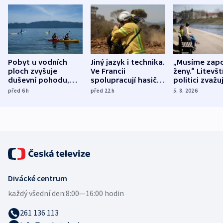
Pobyt u vodních
Jiný jazyk i technika.
„Musíme zapo
ploch zvyšuje
Ve Francii
ženy.“ Litevšt
duševní pohodu,
spolupracují hasiči z
politici zvažuj
ukázala
různých zemí
dohodu o
před 6
h
před 22
h
5. 8. 2026
mezinárodní studie
demografii
Divácké centrum
každý všední den:
8:00—16:00 hodin
261 136 113