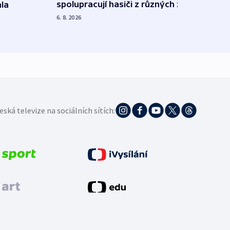
spolupracují hasiči z různých zemí
la
polit
demo
6. 8. 2026
5. 8. 20
eská televize na sociálních sítích: