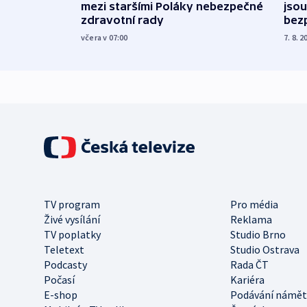
mezi staršími Poláky nebezpečné
jsou
zdravotní rady
bez
včera v 07:00
7. 8. 2
TV program
Pro média
Živé vysílání
Reklama
TV poplatky
Studio Brno
Teletext
Studio Ostrava
Podcasty
Rada ČT
Počasí
Kariéra
E-shop
Podávání námět