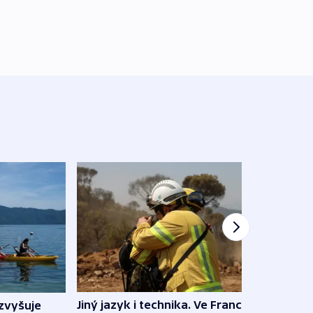
Jiný jazyk i technika. Ve Francii
zvyšuje
„Musí