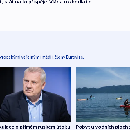
 stát na to přispěje. Vláda rozhodla i o
vropskými veřejnými médii, členy Eurovize.
kulace o přímém ruském útoku
Pobyt u vodních ploch 