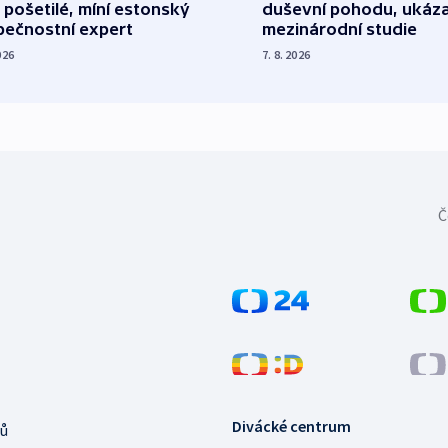
 pošetilé, míní estonský
duševní pohodu, ukáza
pečnostní expert
mezinárodní studie
026
7. 8. 2026
Č
Divácké centrum
ů