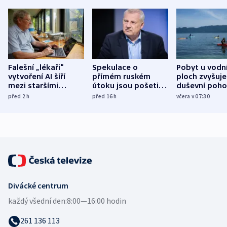
Falešní „lékaři“
Spekulace o
Pobyt u vodn
vytvoření AI šíří
přímém ruském
ploch zvyšuje
mezi staršími
útoku jsou pošetilé,
duševní poho
Poláky nebezpečné
míní estonský
ukázala
před 2
h
před 16
h
včera v 07:30
zdravotní rady
bezpečnostní
mezinárodní 
expert
Divácké centrum
každý všední den:
8:00—16:00 hodin
261 136 113