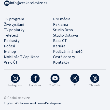
info@ceskatelevize.cz
TV program
Pro média
Živé vysílání
Reklama
TV poplatky
Studio Brno
Teletext
Studio Ostrava
Podcasty
Rada ČT
Počasí
Kariéra
E-shop
Podávání námětů
Mobilní a TV aplikace
Časté dotazy
Vše o ČT
Kontakty
Instagram
Facebook
YouTube
X
Threads
© Česká televize
•
•
English
Ochrana soukromí
Přístupnost