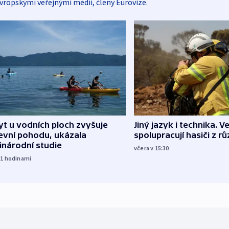
vropskými veřejnými médii, členy Eurovize.
Jiný jazyk i technika. Ve
t u vodních ploch zvyšuje
spolupracují hasiči z r
evní pohodu, ukázala
inárodní studie
včera v 15:30
11
hodinami