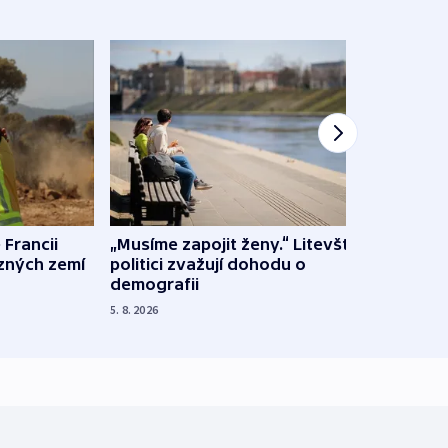
 Francii
„Musíme zapojit ženy.“ Litevští
Na Uk
ůzných zemí
politici zvažují dohodu o
občan
demografii
na s
5. 8. 2026
5. 8. 20