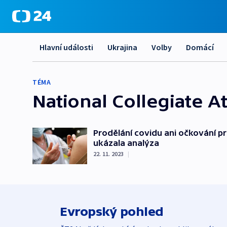
Hlavní události
Ukrajina
Volby
Domácí
TÉMA
National Collegiate At
Prodělání covidu ani očkování p
ukázala analýza
22. 11. 2023
|
Evropský pohled