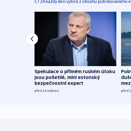
ČT24 každý den vybírá z obsahu publikovaného e
Spekulace o přímém ruském útoku
Poby
jsou pošetilé, míní estonský
duš
bezpečnostní expert
mez
před 1
hodinou
před 