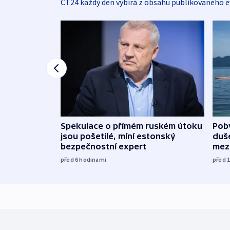
ČT24 každý den vybírá z obsahu publikovaného e
Spekulace o přímém ruském útoku
Poby
jsou pošetilé, míní estonský
duš
bezpečnostní expert
mez
před 6
hodinami
před 