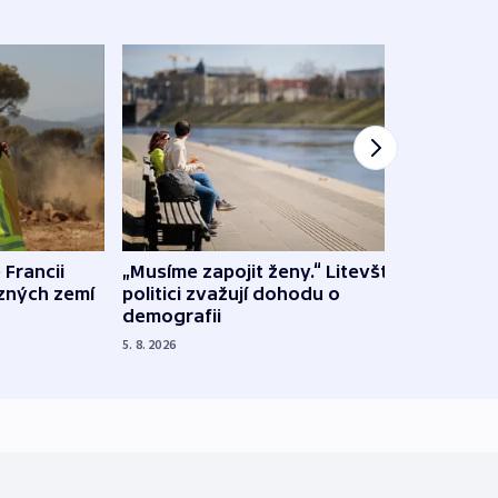
 Francii
„Musíme zapojit ženy.“ Litevští
Na Uk
ůzných zemí
politici zvažují dohodu o
občan
demografii
na s
5. 8. 2026
5. 8. 20