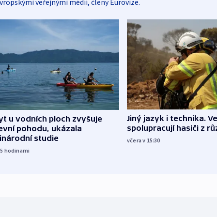
vropskými veřejnými médii, členy Eurovize.
Jiný jazyk i technika. Ve
t u vodních ploch zvyšuje
spolupracují hasiči z r
evní pohodu, ukázala
inárodní studie
včera v 15:30
15
hodinami