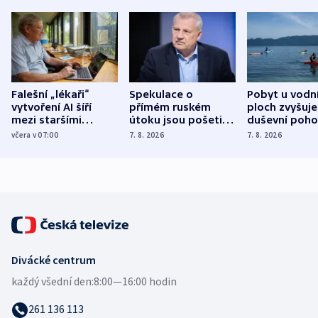
Falešní „lékaři“
Spekulace o
Pobyt u vodn
vytvoření AI šíří
přímém ruském
ploch zvyšuje
mezi staršími
útoku jsou pošetilé,
duševní poho
Poláky nebezpečné
míní estonský
ukázala
včera v 07:00
7. 8. 2026
7. 8. 2026
zdravotní rady
bezpečnostní
mezinárodní 
expert
Divácké centrum
každý všední den:
8:00—16:00 hodin
261 136 113