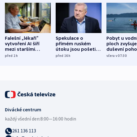
Falešní „lékaři“
Spekulace o
Pobyt u vodn
vytvoření AI šíří
přímém ruském
ploch zvyšuje
mezi staršími
útoku jsou pošetilé,
duševní poho
Poláky nebezpečné
míní estonský
ukázala
před 2
h
před 16
h
včera v 07:30
zdravotní rady
bezpečnostní
mezinárodní 
expert
Divácké centrum
každý všední den:
8:00—16:00 hodin
261 136 113