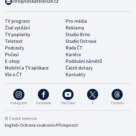
info@ceskatelevize.cz
TV program
Pro média
Živé vysílání
Reklama
TV poplatky
Studio Brno
Teletext
Studio Ostrava
Podcasty
Rada ČT
Počasí
Kariéra
E-shop
Podávání námětů
Mobilní a TV aplikace
Časté dotazy
Vše o ČT
Kontakty
Instagram
Facebook
YouTube
X
Threads
© Česká televize
•
•
English
Ochrana soukromí
Přístupnost