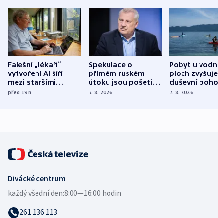
Falešní „lékaři“
Spekulace o
Pobyt u vodn
vytvoření AI šíří
přímém ruském
ploch zvyšuje
mezi staršími
útoku jsou pošetilé,
duševní poho
Poláky nebezpečné
míní estonský
ukázala
před 19
h
7. 8. 2026
7. 8. 2026
zdravotní rady
bezpečnostní
mezinárodní 
expert
Divácké centrum
každý všední den:
8:00—16:00 hodin
261 136 113