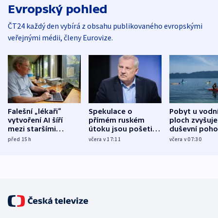
Evropský pohled
ČT24 každý den vybírá z obsahu publikovaného evropskými
veřejnými médii, členy Eurovize.
Falešní „lékaři“
Spekulace o
Pobyt u vodn
vytvoření AI šíří
přímém ruském
ploch zvyšuje
mezi staršími
útoku jsou pošetilé,
duševní poho
Poláky nebezpečné
míní estonský
ukázala
před 15
h
včera v 17:11
včera v 07:30
zdravotní rady
bezpečnostní
mezinárodní 
expert