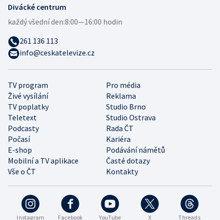
Divácké centrum
každý všední den:
8:00—16:00 hodin
261 136 113
info@ceskatelevize.cz
TV program
Pro média
Živé vysílání
Reklama
TV poplatky
Studio Brno
Teletext
Studio Ostrava
Podcasty
Rada ČT
Počasí
Kariéra
E-shop
Podávání námětů
Mobilní a TV aplikace
Časté dotazy
Vše o ČT
Kontakty
Instagram
Facebook
YouTube
X
Threads