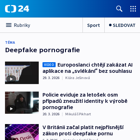
Sport
SLEDOVAT
Rubriky
TÉMA
Deepfake pornografie
Europoslanci chtějí zakázat AI
VIDEO
aplikace na „svlékání“ bez souhlasu
29. 3. 2026
|
Klára Ješinová
Policie eviduje za letošek osm
případů zneužití identity k výrobě
pornografie
20. 3. 2026
|
Mikuláš Pikhart
V Británii začal platit nejpřísnější
zákon proti deepfake pornu