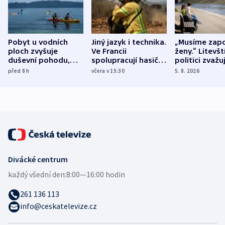
Pobyt u vodních
Jiný jazyk i technika.
„Musíme zapo
ploch zvyšuje
Ve Francii
ženy.“ Litevšt
duševní pohodu,
spolupracují hasiči z
politici zvažuj
ukázala
různých zemí
dohodu o
před 8
h
včera v 15:30
5. 8. 2026
mezinárodní studie
demografii
Divácké centrum
každý všední den:
8:00—16:00 hodin
261 136 113
info@ceskatelevize.cz