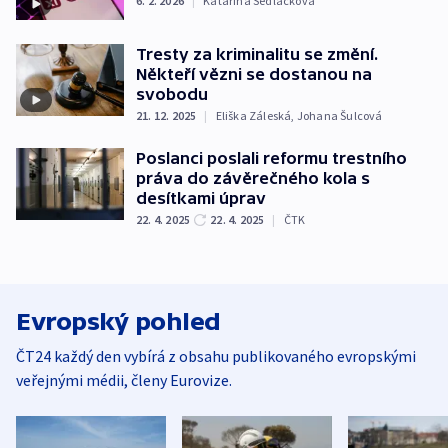
6. 2. 2026
|
Katarína Sedláčková
Tresty za kriminalitu se změní.
Někteří vězni se dostanou na
svobodu
21. 12. 2025
|
Eliška Záleská
,
Johana Šulcová
Poslanci poslali reformu trestního
práva do závěrečného kola s
desítkami úprav
22. 4. 2025
22. 4. 2025
|
ČTK
Evropský pohled
ČT24 každý den vybírá z obsahu publikovaného evropskými
veřejnými médii, členy Eurovize.