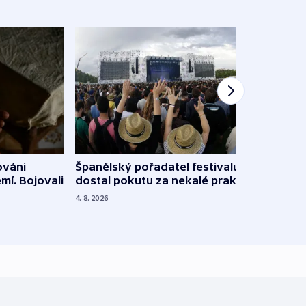
Španělský pořadatel festivalu
ováni
Lesn
dostal pokutu za nekalé praktiky
mí. Bojovali
dopa
zdrav
4. 8. 2026
4. 8. 20