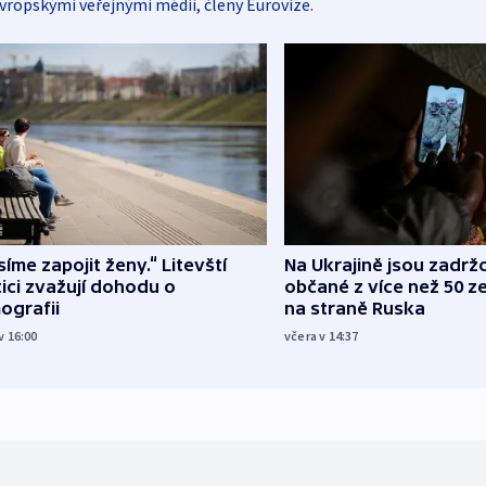
vropskými veřejnými médii, členy Eurovize.
íme zapojit ženy.“ Litevští
Na Ukrajině jsou zadrž
tici zvažují dohodu o
občané z více než 50 ze
ografii
na straně Ruska
v 16:00
včera v 14:37