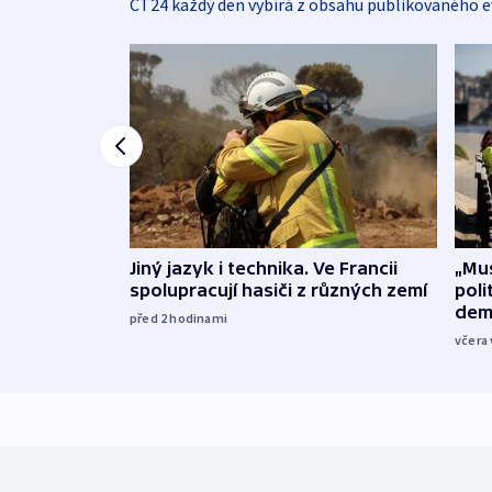
ČT24 každý den vybírá z obsahu publikovaného e
Jiný jazyk i technika. Ve Francii
„Mus
spolupracují hasiči z různých zemí
poli
dem
před 2
hodinami
včera 