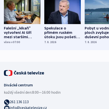
Falešní „lékaři“
Spekulace o
Pobyt u vodn
vytvoření AI šíří
přímém ruském
ploch zvyšuje
mezi staršími
útoku jsou pošetilé,
duševní poho
Poláky nebezpečné
míní estonský
ukázala
včera v 07:00
7. 8. 2026
7. 8. 2026
zdravotní rady
bezpečnostní
mezinárodní 
expert
Divácké centrum
každý všední den:
8:00—16:00 hodin
261 136 113
info@ceskatelevize.cz