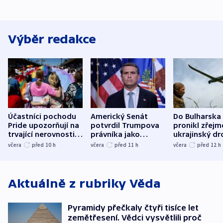
Výběr redakce
Účastníci pochodu
Americký Senát
Do Bulharska
Pride upozorňují na
potvrdil Trumpova
pronikl zřejm
trvající nerovnosti i
právníka jako
ukrajinský dr
společenskou
ministra
explodoval k
včera
před 10
h
včera
před 11
h
včera
před 12
h
atmosféru
spravedlnosti
od plynovod
Aktuálně z rubriky
Věda
Pyramidy přečkaly čtyři tisíce let
zemětřesení. Vědci vysvětlili proč