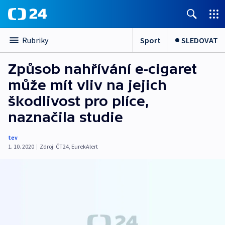
Sport
SLEDOVAT
Rubriky
Způsob nahřívání e-cigaret
může mít vliv na jejich
škodlivost pro plíce,
naznačila studie
tev
1. 10. 2020
|
Zdroj:
ČT24
,
EurekAlert