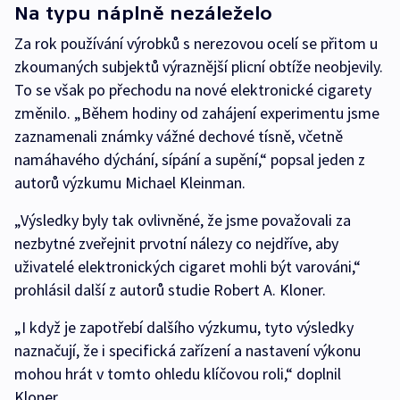
Na typu náplně nezáleželo
Za rok používání výrobků s nerezovou ocelí se přitom u
zkoumaných subjektů výraznější plicní obtíže neobjevily.
To se však po přechodu na nové elektronické cigarety
změnilo. „Během hodiny od zahájení experimentu jsme
zaznamenali známky vážné dechové tísně, včetně
namáhavého dýchání, sípání a supění,“ popsal jeden z
autorů výzkumu Michael Kleinman.
„Výsledky byly tak ovlivněné, že jsme považovali za
nezbytné zveřejnit prvotní nálezy co nejdříve, aby
uživatelé elektronických cigaret mohli být varováni,“
prohlásil další z autorů studie Robert A. Kloner.
„I když je zapotřebí dalšího výzkumu, tyto výsledky
naznačují, že i specifická zařízení a nastavení výkonu
mohou hrát v tomto ohledu klíčovou roli,“ doplnil
Kloner.