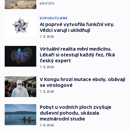
před 22
h
DOPORUČUJEME
AI poprvé vytvořila funkční viry.
Vědci varují i uklidňují
7. 8. 2026
Virtuální realita mění medicínu.
Lékaři si otestují každý řez, říká
český expert
7. 8. 2026
V Kongu hrozí mutace eboly, obávají
se virologové
7. 8. 2026
Pobyt u vodních ploch zvyšuje
duševní pohodu, ukázala
mezinárodní studie
7. 8. 2026