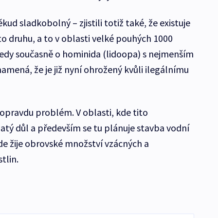
ud sladkobolný – zjistili totiž také, že existuje
 druhu, a to v oblasti velké pouhých 1000
tedy současně o hominida (lidoopa) s nejmenším
namená, že je již nyní ohrožený kvůli ilegálnímu
opravdu problém. V oblasti, kde tito
zlatý důl a především se tu plánuje stavba vodní
kde žije obrovské množství vzácných a
tlin.