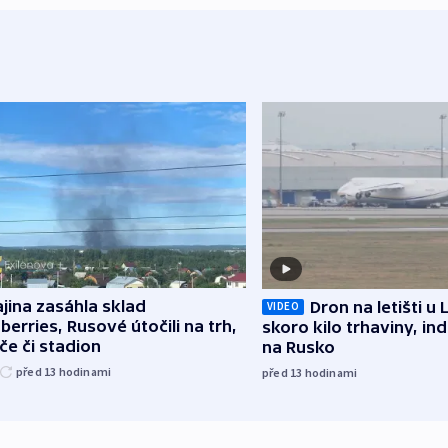
jina zasáhla sklad
Dron na letišti u 
VIDEO
berries, Rusové útočili na trh,
skoro kilo trhaviny, ind
če či stadion
na Rusko
před 13
hodinami
před 13
hodinami