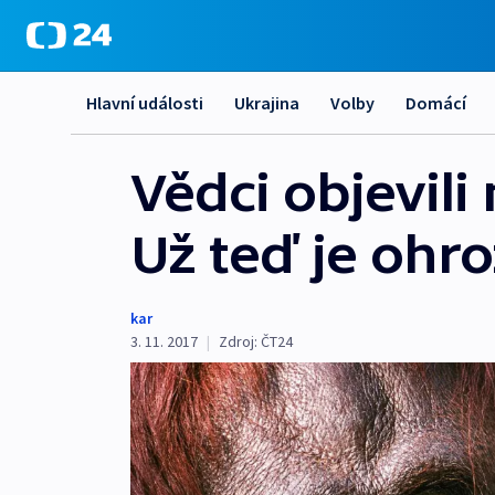
Hlavní události
Ukrajina
Volby
Domácí
Vědci objevil
Už teď je ohr
kar
3. 11. 2017
|
Zdroj:
ČT24