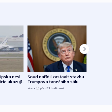
Lipska nesl
Soud nařídil zastavit stavbu
Žido
icie ukazují
Trumpova tanečního sálu
břehu
kriti
včera
před 13
hodinami
před 1