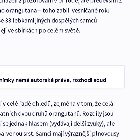
ycházeli z pozorování v přírodě, ale především z
o orangutana – toho zabili vesničané roku
 se 33 lebkami jiných dospělých samců
ejí ve sbírkách po celém světě.
a snímky nemá autorská práva, rozhodl soud
ší v celé řadě ohledů, zejména v tom, že celá
tatních dvou druhů orangutanů. Rozdíly jsou
í se jednak hlasem (vydávají delší zvuky), ale
barvenou srst. Samci mají výraznější plnovousy