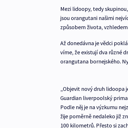
Mezi lidoopy, tedy skupinou,
jsou orangutani našimi nejví
způsobem života, vzhledem i
Až donedávna je vědci poklád
víme, že existují dva různé
orangutana bornejského. Nyní
„Objevit nový druh lidoopa j
Guardian liverpoolský prima
Podle něj je na výzkumu ne
žije poměrně nedaleko již
100 kilometrů. Přesto si zac