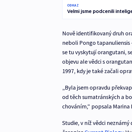
ODKAZ
Velmi jsme podcenili intelig
Nově identifikovaný druh o
neboli Pongo tapanuliensis –
se tu vyskytují orangutani, s
objevu ale vědci s orangutany
1997, kdy je také začali opr
„Byla jsem opravdu překvape
od těch sumatránských a bor
chováním,“ popsala Marina Da
Studie, v níž vědci neznámý