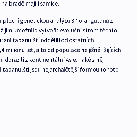
y na bradě mají i samice.
mplexní genetickou analýzu 37 orangutanů z
ž jim umožnilo vytvořit evoluční strom těchto
tani tapanulští oddělili od ostatních
 milionu let, a to od populace nejjižněji žijících
 dorazili z kontinentální Asie. Také z něj
 tapanulští jsou nejarchaičtější formou tohoto