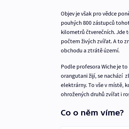
Objev je však pro vědce poněk
pouhých 800 zástupců tohoto
kilometrů čtverečních. Jde 
počtem živých zvířat. A to z
obchodu a ztrátě území.
Podle profesora Wiche je to 
orangutani žijí, se nachází 
elektrárny. To vše v místě, 
ohrožených druhů zvířat i ros
Co o něm víme?