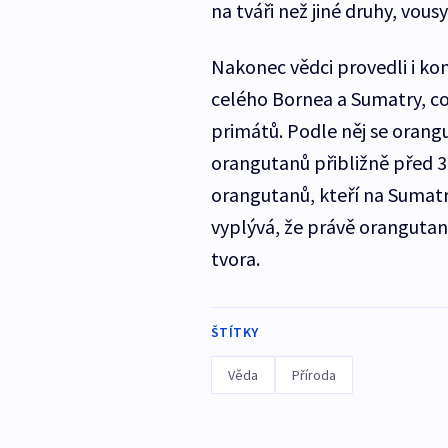
na tváři než jiné druhy, vous
Nakonec vědci provedli i ko
celého Bornea a Sumatry, co
primátů. Podle něj se orangu
orangutanů přibližně před 3,4
orangutanů, kteří na Sumatru
vyplývá, že právě orangutani
tvora.
ŠTÍTKY
Věda
Příroda