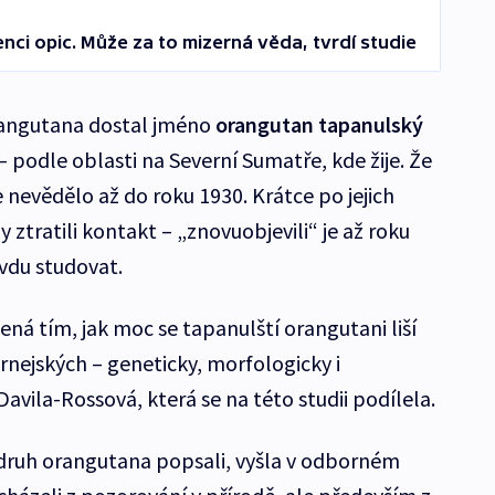
enci opic. Může za to mizerná věda, tvrdí studie
rangutana dostal jméno
orangutan tapanulský
 podle oblasti na Severní Sumatře, kde žije. Že
e nevědělo až do roku 1930. Krátce po jejich
 ztratili kontakt – „znovuobjevili“ je až roku
avdu studovat.
ná tím, jak moc se tapanulští orangutani liší
nejských – geneticky, morfologicky i
vila-Rossová, která se na této studii podílela.
 druh orangutana popsali, vyšla v odborném