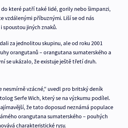
 do které patří také lidé, gorily nebo šimpanzi,
ce vzdálenými příbuznými. Liší se od nás
 spoustou jiných znaků.
ali za jednolitou skupinu, ale od roku 2001
 druhy orangutanů – orangutana sumaterského a
 se ukázalo, že existuje ještě třetí druh.
e nesmírně vzácné,“ uvedl pro britský deník
tolog Serfe Wich, který se na výzkumu podílel.
jzajímavější, že tato doposud neznámá populace
 známého orangutana sumaterského – pouhých
hovává charakteristické rysy.