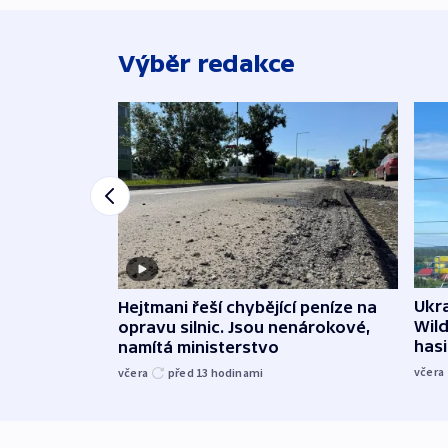
Výběr redakce
Ukra
Hejtmani řeší chybějící peníze na
Wild
opravu silnic. Jsou nenárokové,
hasi
namítá ministerstvo
včera
včera
před 13
hodinami