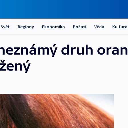
Svět
Regiony
Ekonomika
Počasí
Věda
Kultura
i neznámý druh ora
ožený