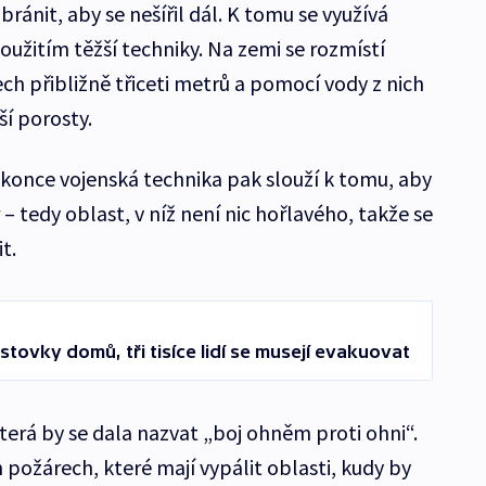
ránit, aby se nešířil dál. K tomu se využívá
užitím těžší techniky. Na zemi se rozmístí
ech přibližně třiceti metrů a pomocí vody z nich
ší porosty.
konce vojenská technika pak slouží k tomu, aby
– tedy oblast, v níž není nic hořlavého, takže se
t.
 stovky domů, tři tisíce lidí se musejí evakuovat
erá by se dala nazvat „boj ohněm proti ohni“.
požárech, které mají vypálit oblasti, kudy by