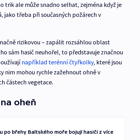
to trik ale může snadno selhat, zejména když je
 jako třeba při současných požárech v
značně rizikovou – zapálit rozsáhlou oblast
oho sám hasič neuhořel, to představuje značnou
používají
například terénní čtyřkolky
, které jsou
y nim mohou rychle zažehnout ohně v
h částech vegetace.
 na oheň
 po břehy Baltského moře bojují hasiči z více