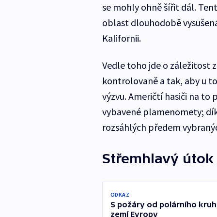
se mohly ohně šířit dál. Ten
oblast dlouhodobě vysušená,
Kalifornii.
Vedle toho jde o záležitost 
kontrolovaně a tak, aby u t
výzvu. Američtí hasiči na to 
vybavené plamenomety; dík
rozsáhlých předem vybranýc
Střemhlavý útok
ODKAZ
S požáry od polárního kruhu
zemí Evropy