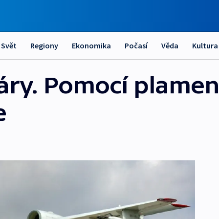
Svět
Regiony
Ekonomika
Počasí
Věda
Kultura
žáry. Pomocí plame
e