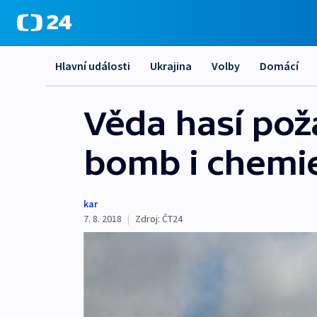
Hlavní události
Ukrajina
Volby
Domácí
Věda hasí po
bomb i chemi
kar
7. 8. 2018
|
Zdroj:
ČT24