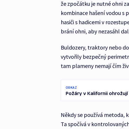
že zpočátku je nutné ohni zab
kombinace hašení vodou s po
hasiči s hadicemi v rozestup
brání ohni, aby nezasáhl dal
Buldozery, traktory nebo do
vytvořily bezpečný perimetr 
tam plameny nemají čím živi
ODKAZ
Požáry v Kalifornii ohrožují
Někdy se používá metoda, kt
Ta spočívá v kontrolovaných 