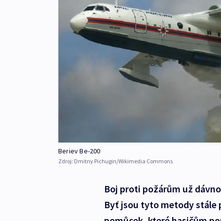
Beriev Be-200
Zdroj:
Dmitriy Pichugin/Wikimedia Commons
Boj proti požárům už dávno n
Byť jsou tyto metody stále
pomůcek, které hasičům pomá