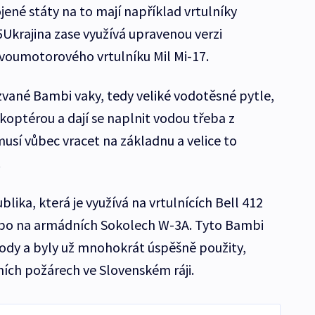
jené státy na to mají například vrtulníky
5Ukrajina zase využívá upravenou verzi
voumotorového vrtulníku Mil Mi-17.
zvané Bambi vaky, tedy veliké vodotěsné pytle,
koptérou a dají se naplnit vodou třeba z
musí vůbec vracet na základnu a velice to
.
ublika, která je využívá na vrtulnících Bell 412
nebo na armádních Sokolech W-3A. Tyto Bambi
vody a byly už mnohokrát úspěšně použity,
ních požárech ve Slovenském ráji.