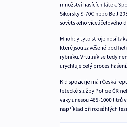
množství hasících látek. Spo
Sikorsky S-70C nebo Bell 20
sovětského víceúčelového d
Mnohdy tyto stroje nosí tak
které jsou zavěšené pod heli
rybníku. Vrtulník se tedy ne
urychluje celý proces hašení
K dispozici je má i Česká rep
letecké služby Policie ČR 
vaky unesou 465-1000 litrů 
například při rozsáhlých les