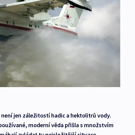
ení jen záležitostí hadic a hektolitrů vody.
 používané, moderní věda přišla s množstvím
hají zvládat ty nejsložitější situace.