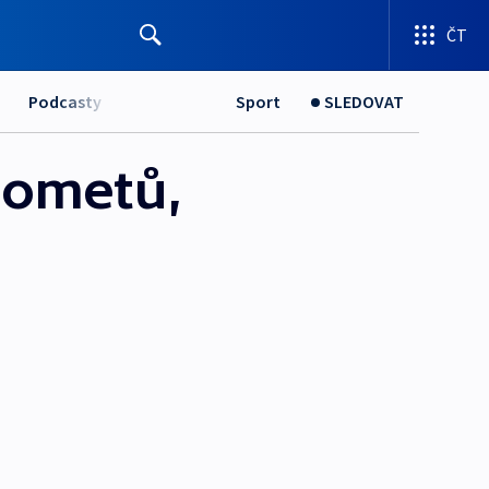
ČT
Podcasty
Sport
SLEDOVAT
nometů,