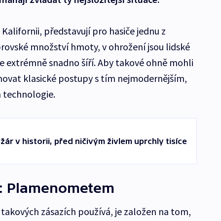
 Kalifornii, představují pro hasiče jednu z
obrovské množství hmoty, v ohrožení jsou lidské
se extrémně snadno šíří. Aby takové ohně mohli
novat klasické postupy s tím nejmodernějším,
a technologie.
žár v historii, před ničivým živlem uprchly tisíce
ár: Plamenometem
i takových zásazích používá, je založen na tom,