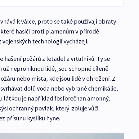
vnává k válce, proto se také používají obraty
 které hasiči proti plamenům v přírodě
 vojenských technologií vycházejí.
 hašení požárů z letadel a vrtulníků. Ty se
už neproniknou lidé, jsou schopné cíleně
ožáru nebo místa, kde jsou lidé v ohrožení. Z
e svrhávat dolů voda nebo vybrané chemikálie,
ou látkou je například fosforečnan amonný,
akýsi ochranný povlak, který izoluje vůči
z přísunu kyslíku hyne.