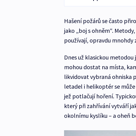
Hašení požárů se často přiro
jako „boj s ohněm“. Metody,
používají, opravdu mnohdy z
Dnes už klasickou metodou je
mohou dostat na místa, kam 
likvidovat vybraná ohniska p
letadel i helikoptér se můž
jež potlačují hoření. Typick
který při zahřívání vytváří j
okolnímu kyslíku – a oheň be