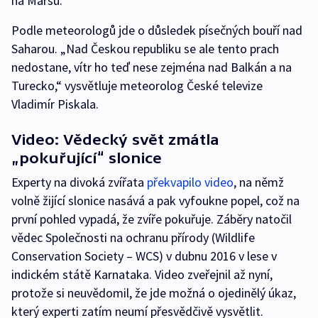
na Marsu.
Podle meteorologů jde o důsledek písečných bouří nad
Saharou. „Nad Českou republiku se ale tento prach
nedostane, vítr ho teď nese zejména nad Balkán a na
Turecko,“ vysvětluje meteorolog České televize
Vladimír Piskala.
Video: Vědecký svět zmátla
„pokuřující“ slonice
Experty na divoká zvířata
překvapilo video
, na němž
volně žijící slonice nasává a pak vyfoukne popel, což na
první pohled vypadá, že zvíře pokuřuje. Záběry natočil
vědec Společnosti na ochranu přírody (Wildlife
Conservation Society – WCS) v dubnu 2016 v lese v
indickém státě Karnataka. Video zveřejnil až nyní,
protože si neuvědomil, že jde možná o ojedinělý úkaz,
který experti zatím neumí přesvědčivě vysvětlit.