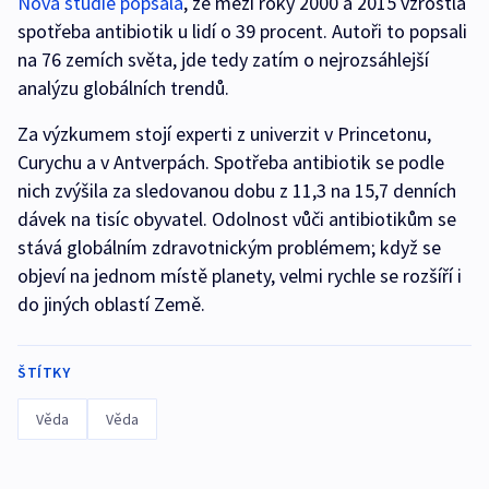
Nová studie popsala
, že mezi roky 2000 a 2015 vzrostla
spotřeba antibiotik u lidí o 39 procent. Autoři to popsali
na 76 zemích světa, jde tedy zatím o nejrozsáhlejší
analýzu globálních trendů.
Za výzkumem stojí experti z univerzit v Princetonu,
Curychu a v Antverpách. Spotřeba antibiotik se podle
nich zvýšila za sledovanou dobu z 11,3 na 15,7 denních
dávek na tisíc obyvatel. Odolnost vůči antibiotikům se
stává globálním zdravotnickým problémem; když se
objeví na jednom místě planety, velmi rychle se rozšíří i
do jiných oblastí Země.
ŠTÍTKY
Věda
Věda