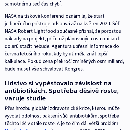
samotnému teď čas chybí.
NASA na tiskové konferenci oznámila, že start
jedinečného přístroje odsouvá až na květen 2020. Šéf
NASA Robert Lightfood současně přiznal, že porostou
náklady na projekt, přičemž plánovaných osm miliard
dolarů stačit nebude. Agentura upřesní informace do
června letošního roku, kdy by už měla znát lepší
kalkulace. Pokud cena překročí zmíněných osm miliard,
bude muset vše schvalovat Kongres.
Lidstvo si vypěstovalo závislost na
antibiotikách. Spotřeba děsivě roste,
varuje studie
Přes hrozbu globální zdravotnické krize, kterou může
vyvolat odolnost bakterií vůči antibiotikům, spotřeba
těchto léčiv stále roste. A je to čím dál větší problém.