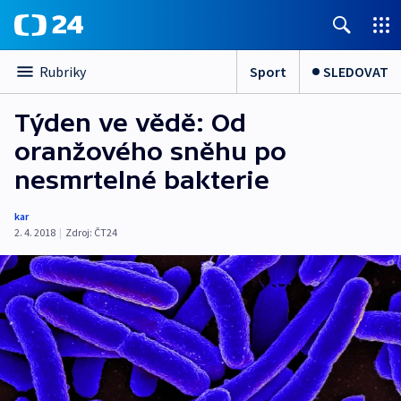
Sport
SLEDOVAT
Rubriky
Týden ve vědě: Od
oranžového sněhu po
nesmrtelné bakterie
kar
2. 4. 2018
|
Zdroj:
ČT24