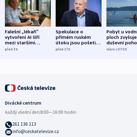
Falešní „lékaři“
Spekulace o
Pobyt u vodn
vytvoření AI šíří
přímém ruském
ploch zvyšuje
mezi staršími
útoku jsou pošetilé,
duševní poho
Poláky nebezpečné
míní estonský
ukázala
před 3
h
před 17
h
včera v 07:30
zdravotní rady
bezpečnostní
mezinárodní 
expert
Divácké centrum
každý všední den:
8:00—16:00 hodin
261 136 113
info@ceskatelevize.cz