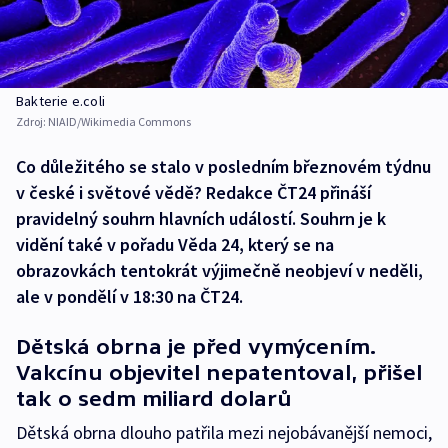
Bakterie e.coli
Zdroj:
NIAID/Wikimedia Commons
Co důležitého se stalo v posledním březnovém týdnu
v české i světové vědě? Redakce ČT24 přináší
pravidelný souhrn hlavních událostí. Souhrn je k
vidění také v pořadu Věda 24, který se na
obrazovkách tentokrát výjimečně neobjeví v neděli,
ale v pondělí v 18:30 na ČT24.
Dětská obrna je před vymýcením.
Vakcínu objevitel nepatentoval, přišel
tak o sedm miliard dolarů
Dětská obrna dlouho patřila mezi nejobávanější nemoci,