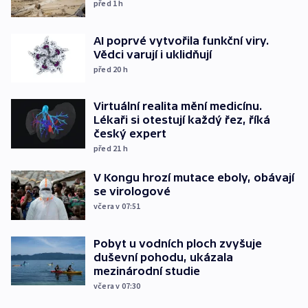
před 1
h
AI poprvé vytvořila funkční viry.
Vědci varují i uklidňují
před 20
h
Virtuální realita mění medicínu.
Lékaři si otestují každý řez, říká
český expert
před 21
h
V Kongu hrozí mutace eboly, obávají
se virologové
včera v 07:51
Pobyt u vodních ploch zvyšuje
duševní pohodu, ukázala
mezinárodní studie
včera v 07:30