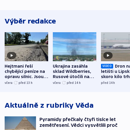
Výběr redakce
Hejtmani řeší
Ukrajina zasáhla
Dron n
VIDEO
chybějící peníze na
sklad Wildberries,
letišti u Lips
opravu silnic. Jsou
Rusové útočili na
skoro kilo trh
nenárokové, namítá
trh, hasiče či
indicie ukazuj
včera
před 13
h
včera
před 14
h
před 14
h
ministerstvo
stadion
Rusko
Aktuálně z rubriky
Věda
Pyramidy přečkaly čtyři tisíce let
zemětřesení. Vědci vysvětlili proč