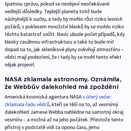
špatnou zprávu, pokud se neobjeví neočekávané
vedlejší důsledky. Teplejší planeta totiž bude
náchylnější k suchu, a tedy by mohlo růst riziko lesních
požárů; s poklesem množství blesků by se mohlo riziko
těchto katastrof snížit. Navíc ubude počet případů, kdy
blesky zasáhnou infrastrukturu a také to bude mít
dopad na to, jak skleníkové plyny ovlivňují atmosféru –
vědci mají podezření, že i tady by se mohl tento efekt
nějak projevit.
NASA zklamala astronomy. Oznámila,
že Webbův dalekohled má zpoždění
Americká kosmická agentura NASA
v úterý večer
zklamala řadu vědců
, kteří se těší na to, až vesmírný
dalekohled Jamese Webba nahlédne na samotný okraj
vesmíru – a možná až na jeho počátek. Přestože tento
přístroj v podstatě vidí za oponu času, jemu