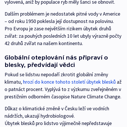
vylovená, aniž by populace ryb měly šanci se obnovit.
Dalším problémem je nedostatek pitné vody v Americe
– od roku 1950 poklesla její dostupnost na polovinu.
Pro Evropu je zase největším rizikem úbytek druhů
zvířat: za pouhých posledních 10 let ubyly výrazně počty
42 druhů zvířat na našem kontinentu.
Globální oteplování nás připraví o
blesky, předvídají vědci
Pokud se lidstvu nepodaří zkrotit globální změny
klimatu,
hrozí do konce tohoto století úbytek blesků
až
o patnáct procent. Vyplývá to z výzkumu zveřejněném v
prestižním odborném časopise Nature Climate Change.
Důkaz o klimatické změně v Česku leží ve vodních
nádržích, ukazují hydrobiologové.
Úbytek blesků pro lidstvo výjimečně nepředstavuje