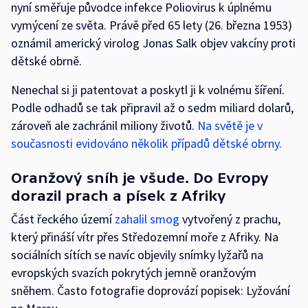
nyní směřuje původce infekce Poliovirus k úplnému
vymýcení ze světa. Právě před 65 lety (26. března 1953)
oznámil americký virolog Jonas Salk objev vakcíny proti
dětské obrně.
Nenechal si ji patentovat a poskytl ji k volnému šíření.
Podle odhadů se tak připravil až o sedm miliard dolarů,
zároveň ale zachránil miliony životů.
Na světě je v
současnosti evidováno několik případů dětské obrny.
Oranžový sníh je všude. Do Evropy
dorazil prach a písek z Afriky
Část řeckého území
zahalil smog
vytvořený z prachu,
který přináší vítr přes Středozemní moře z Afriky. Na
sociálních sítích se navíc objevily snímky lyžařů na
evropských svazích pokrytých jemně oranžovým
sněhem. Často fotografie doprovází popisek: Lyžování