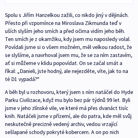
Spolu s Jiřím Hanzelkou zažili, co nikdo jiný v dějinách.
Přesto při vzpomínce na Miroslava Zikmunda teď v
uších slyším jeho smích a před očima vidím jeho běh.
Ten smích je z okamžiku, kdy jsem mu naposledy volal.
Povídali jsme si o všem možném, měl velkou radost, že
se slyšíme, a navrhoval jsem mu, že se za ním zastavím,
ať si můžeme v klidu popovídat. On se začal smát a
říkal: „Danieli, jste hodný, ale nejezděte, víte, jak to na
té D1 vypadá?“
A běh byl u rozhovoru, který jsem s ním natáčel do Hyde
Parku Civilizace, když mu bylo bez pár týdnů 99 let. Byli
jsme v jeho zlínské vile, ve které má přes dvanáct tisíc
knih. Natáčeli jsme v přízemí, ale do patra, kde měl svůj
neskutečně precizně vedený archiv, vedou vrzající
sešlapané schody pokryté kobercem. A on po nich