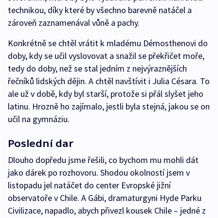
technikou, díky které by všechno barevně natáčel a
zároveň zaznamenával vůně a pachy.
Konkrétně se chtěl vrátit k mladému Démosthenovi do
doby, kdy se učil vyslovovat a snažil se překřičet moře,
tedy do doby, než se stal jedním z nejvýraznějších
řečníků lidských dějin. A chtěl navštívit i Julia Césara. To
ale už v době, kdy byl starší, protože si přál slyšet jeho
latinu. Hrozně ho zajímalo, jestli byla stejná, jakou se on
učil na gymnáziu.
Poslední dar
Dlouho dopředu jsme řešili, co bychom mu mohli dát
jako dárek po rozhovoru. Shodou okolností jsem v
listopadu jel natáčet do center Evropské jižní
observatoře v Chile. A Gábi, dramaturgyni Hyde Parku
Civilizace, napadlo, abych přivezl kousek Chile – jedné z