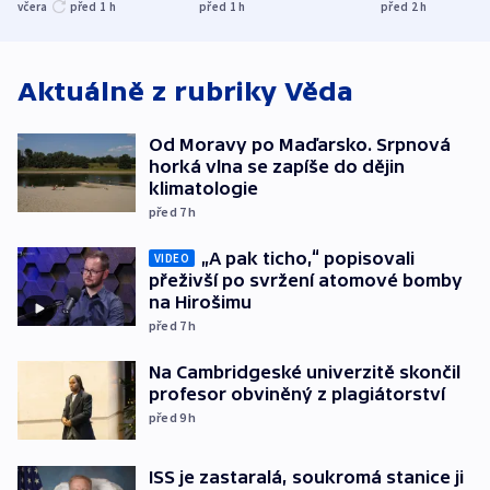
UEFA trvá na
s Běloruskem
zdržují záchr
včera
před 1
h
před 1
h
před 2
h
bojkotu
Aktuálně z rubriky
Věda
Od Moravy po Maďarsko. Srpnová
horká vlna se zapíše do dějin
klimatologie
před 7
h
„A pak ticho,“ popisovali
VIDEO
přeživší po svržení atomové bomby
na Hirošimu
před 7
h
Na Cambridgeské univerzitě skončil
profesor obviněný z plagiátorství
před 9
h
ISS je zastaralá, soukromá stanice ji