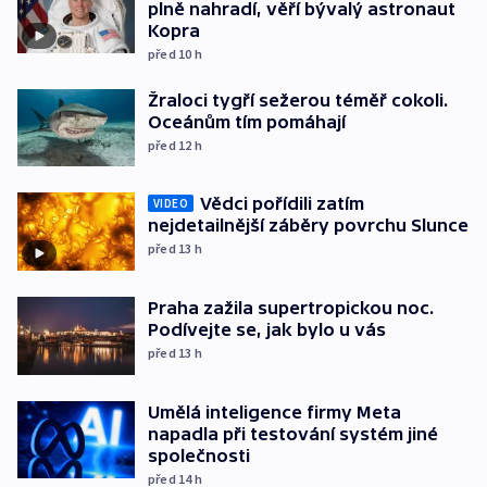
plně nahradí, věří bývalý astronaut
Kopra
před 10
h
Žraloci tygří sežerou téměř cokoli.
Oceánům tím pomáhají
před 12
h
Vědci pořídili zatím
VIDEO
nejdetailnější záběry povrchu Slunce
před 13
h
Praha zažila supertropickou noc.
Podívejte se, jak bylo u vás
před 13
h
Umělá inteligence firmy Meta
napadla při testování systém jiné
společnosti
před 14
h