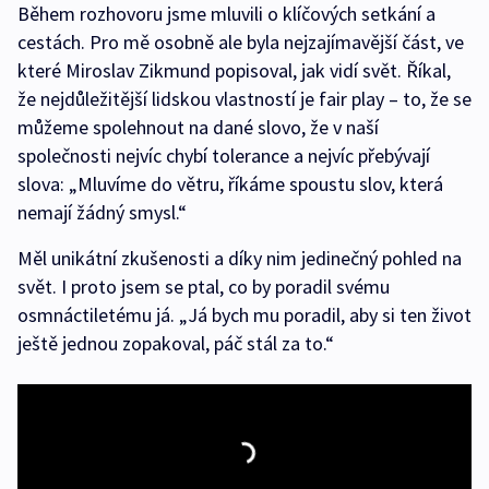
Během rozhovoru jsme mluvili o klíčových setkání a
cestách. Pro mě osobně ale byla nejzajímavější část, ve
které Miroslav Zikmund popisoval, jak vidí svět. Říkal,
že nejdůležitější lidskou vlastností je fair play – to, že se
můžeme spolehnout na dané slovo, že v naší
společnosti nejvíc chybí tolerance a nejvíc přebývají
slova: „Mluvíme do větru, říkáme spoustu slov, která
nemají žádný smysl.“
Měl unikátní zkušenosti a díky nim jedinečný pohled na
svět. I proto jsem se ptal, co by poradil svému
osmnáctiletému já. „Já bych mu poradil, aby si ten život
ještě jednou zopakoval, páč stál za to.“