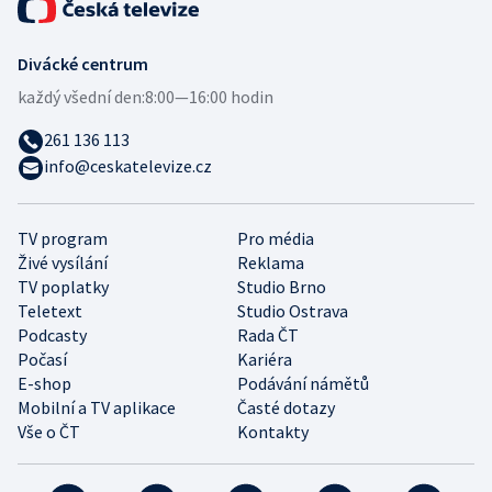
Divácké centrum
každý všední den:
8:00—16:00 hodin
261 136 113
info@ceskatelevize.cz
TV program
Pro média
Živé vysílání
Reklama
TV poplatky
Studio Brno
Teletext
Studio Ostrava
Podcasty
Rada ČT
Počasí
Kariéra
E-shop
Podávání námětů
Mobilní a TV aplikace
Časté dotazy
Vše o ČT
Kontakty