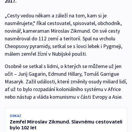
2017.
„Cesty vedou někam a záleží na tom, kam si je
nasměrujete,“ říkal cestovatel, spisovatel, obchodník,
novinář, kameraman Miroslav Zikmund. On své cesty
nasměroval do 112 zemí a teritorií. Spal na vrcholu
Cheopsovy pyramidy, setkal se s lovci lebek i Pygmeji,
málem zemřel žízní v Nubijské poušti.
Osobně se setkal s lidmi, o kterých se můžeme už jen
učit – Jurij Gagarin, Edmund Hillary, Tomáš Garrigue
Masaryk. Zažil události, které změnily osudy miliard lidí,
ať už to bylo rozpadání koloniálního systému v Africe
nebo nástup a vláda komunismu v části Evropy a Asie.
ODKAZ
Zemřel Miroslav Zikmund. Slavnému cestovateli
bylo 102 let