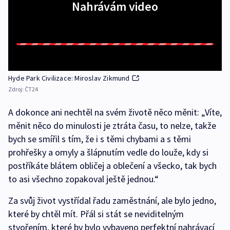
Nahrávám video
Hyde Park Civilizace: Miroslav Zikmund
Zdroj:
ČT24
A dokonce ani nechtěl na svém životě něco měnit: „Víte,
měnit něco do minulosti je ztráta času, to nelze, takže
bych se smířil s tím, že i s těmi chybami a s těmi
prohřešky a omyly a šlápnutím vedle do louže, kdy si
postříkáte blátem obličej a oblečení a všecko, tak bych
to asi všechno zopakoval ještě jednou.“
Za svůj život vystřídal řadu zaměstnání, ale bylo jedno,
které by chtěl mít. Přál si stát se neviditelným
stvořením, které by bylo vybaveno perfektní nahrávací