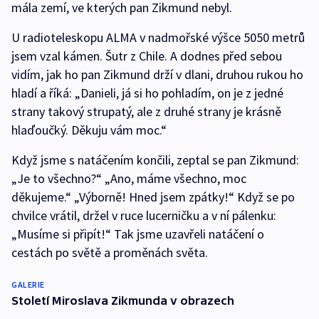
mála zemí, ve kterých pan Zikmund nebyl.
U radioteleskopu ALMA v nadmořské výšce 5050 metrů
jsem vzal kámen. Šutr z Chile. A dodnes před sebou
vidím, jak ho pan Zikmund drží v dlani, druhou rukou ho
hladí a říká: „Danieli, já si ho pohladím, on je z jedné
strany takový strupatý, ale z druhé strany je krásně
hlaďoučký. Děkuju vám moc.“
Když jsme s natáčením končili, zeptal se pan Zikmund:
„Je to všechno?“ „Ano, máme všechno, moc
děkujeme.“ „Výborně! Hned jsem zpátky!“ Když se po
chvilce vrátil, držel v ruce lucerničku a v ní pálenku:
„Musíme si připít!“ Tak jsme uzavřeli natáčení o
cestách po světě a proměnách světa.
GALERIE
Století Miroslava Zikmunda v obrazech