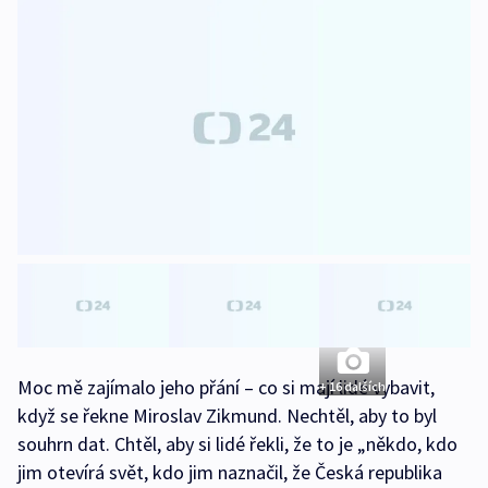
Moc mě zajímalo jeho přání – co si mají lidé vybavit,
+ 16 dalších
když se řekne Miroslav Zikmund. Nechtěl, aby to byl
souhrn dat. Chtěl, aby si lidé řekli, že to je „někdo, kdo
jim otevírá svět, kdo jim naznačil, že Česká republika