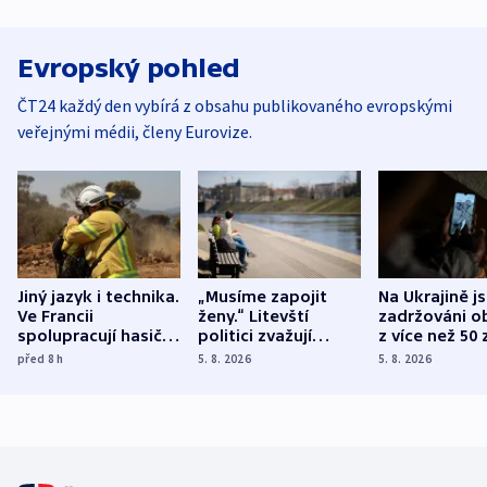
Evropský pohled
ČT24 každý den vybírá z obsahu publikovaného evropskými
veřejnými médii, členy Eurovize.
Jiný jazyk i technika.
„Musíme zapojit
Na Ukrajině j
Ve Francii
ženy.“ Litevští
zadržováni o
spolupracují hasiči z
politici zvažují
z více než 50 
různých zemí
dohodu o
Bojovali na s
před 8
h
5. 8. 2026
5. 8. 2026
demografii
Ruska