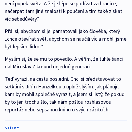
není pupek světa. A že je lépe se podívat za hranice,
načerpat tam jiné znalosti k poučení a tím také získat
víc sebedůvěry.“
Přál si, abychom si jej pamatovali jako člověka, který
„chce otevírat svět, abychom se naučili víc a mohli jsme
být lepšími lidmi.“
Myslím si, že se mu to povedlo. A věřím, že tuhle šanci
dal Miroslav Zikmund nejedné generaci.
Teď vyrazil na cestu poslední. Chci si představovat to
setkání s Jiřím Hanzelkou a úplně slyším, jak plánují,
kam by mohli společně vyrazit, a jsem si jistý, že pokud
by to jen trochu šlo, tak nám pošlou rozhlasovou
reportáž nebo sepsanou knihu o svých zážitcích.
ŠTÍTKY