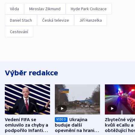
Věda
Miroslav Zikmund
Hyde Park Civilizace
Daniel Stach
Česká televize
Jiří Hanzelka
Cestování
Výběr redakce
Vedení FIFA se
Ukrajina
Zbytečné výj
VIDEO
omluvilo za chyby a
buduje další
kvůli eCallu a
podpořilo Infantina.
opevnění na hranici
obtěžující ho