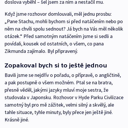
doslova vyběhl – šel jsem za ním a nestačil mu.
Když jsme rozhovor domlouvali, měl jednu prosbu:
„Pane Stachu, mohli bychom si před natáčením nebo po
něm na chvíli spolu sednout? Já bych na Vás měl několik
otázek.“ Před samotným natáčením jsme si sedli a
povídali, kousek od ostatních, o všem, co pana
Zikmunda zajímalo. Byl připravený.
Zopakoval bych si to ještě jednou
Bavili jsme se nejdřív o pořadu, o přípravě, o angličtině,
a pak postupně o všem možném. Ptal se na bratra,
přesně věděl, jakými jazyky mluví moje sestra, že
studovala v Japonsku. Rozhovor v Hyde Parku Civilizace
samotný byl pro mě zážitek, velmi silný a skvělý, ale
tahle situace, tyhle minuty, byly přece jen ještě jiné.
Krásně jiné.