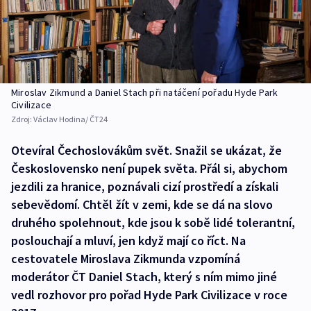
Miroslav Zikmund a Daniel Stach při natáčení pořadu Hyde Park
Civilizace
Zdroj:
Václav Hodina/ ČT24
Otevíral Čechoslovákům svět. Snažil se ukázat, že
Československo není pupek světa. Přál si, abychom
jezdili za hranice, poznávali cizí prostředí a získali
sebevědomí. Chtěl žít v zemi, kde se dá na slovo
druhého spolehnout, kde jsou k sobě lidé tolerantní,
poslouchají a mluví, jen když mají co říct. Na
cestovatele Miroslava Zikmunda vzpomíná
moderátor ČT Daniel Stach, který s ním mimo jiné
vedl rozhovor pro pořad Hyde Park Civilizace v roce