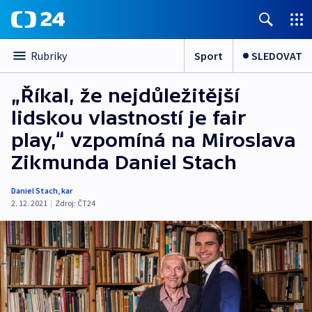
Sport
SLEDOVAT
Rubriky
„Říkal, že nejdůležitější
lidskou vlastností je fair
play,“ vzpomíná na Miroslava
Zikmunda Daniel Stach
Daniel Stach
,
kar
2. 12. 2021
|
Zdroj:
ČT24