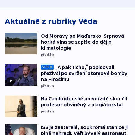
o způsobení
i svícení
exploze
Aktuálně z rubriky
Věda
Od Moravy po Maďarsko. Srpnová
horká vlna se zapíše do dějin
klimatologie
před 5
h
„A pak ticho,“ popisovali
VIDEO
přeživší po svržení atomové bomby
na Hirošimu
před 6
h
Na Cambridgeské univerzitě skončil
profesor obviněný z plagiátorství
před 7
h
ISS je zastaralá, soukromá stanice ji
plně nahradí, věří bývalý astronaut