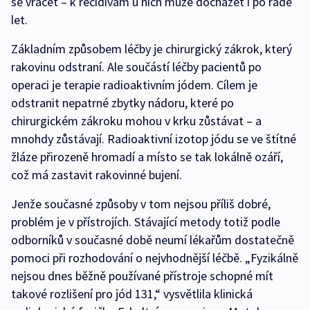
se vracet – k recidivám u nich může docházet i po řadě
let.
Základním způsobem léčby je chirurgický zákrok, který
rakovinu odstraní. Ale součástí léčby pacientů po
operaci je terapie radioaktivním jódem. Cílem je
odstranit nepatrné zbytky nádoru, které po
chirurgickém zákroku mohou v krku zůstávat – a
mnohdy zůstávají. Radioaktivní izotop jódu se ve štítné
žláze přirozeně hromadí a místo se tak lokálně ozáří,
což má zastavit rakovinné bujení.
Jenže současné způsoby v tom nejsou příliš dobré,
problém je v přístrojích. Stávající metody totiž podle
odborníků v současné době neumí lékařům dostatečně
pomoci při rozhodování o nejvhodnější léčbě. „Fyzikálně
nejsou dnes běžně používané přístroje schopné mít
takové rozlišení pro jód 131,“ vysvětlila klinická