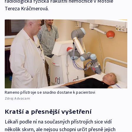
radiologická fyzička Fakultní nemocnice v Motole
Tereza Kráčmerová.
Rameno přístroje se snadno dostane k pacientovi
Zdroj:
Advacam
Kratší a přesnější vyšetření
Lékaři podle ní na současných přístrojích sice vidí
několik skvrn, ale nejsou schopni určit přesně jejich