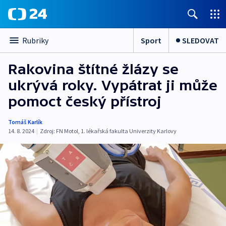
Sport
SLEDOVAT
Rubriky
Rakovina štítné žlázy se
ukrývá roky. Vypátrat ji může
pomoct český přístroj
Tomáš Karlík
14. 8. 2024
|
Zdroj:
FN Motol
,
1. lékařská fakulta Univerzity Karlovy