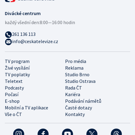
Divácké centrum
každý všední den:
8:00—16:00 hodin
261 136 113
info@ceskatelevize.cz
TV program
Pro média
Živé vysílání
Reklama
TV poplatky
Studio Brno
Teletext
Studio Ostrava
Podcasty
Rada ČT
Počasí
Kariéra
E-shop
Podávání námětů
Mobilní a TV aplikace
Časté dotazy
Vše o ČT
Kontakty