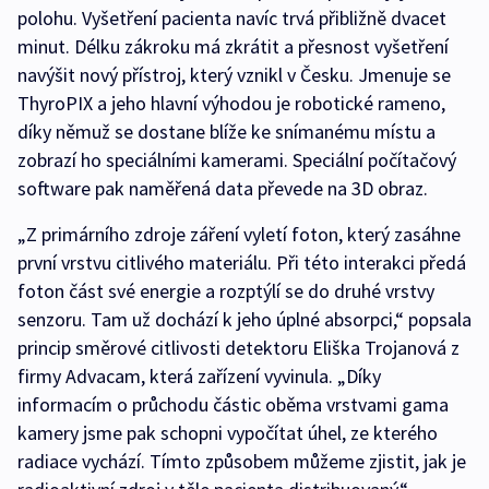
polohu. Vyšetření pacienta navíc trvá přibližně dvacet
minut. Délku zákroku má zkrátit a přesnost vyšetření
navýšit nový přístroj, který vznikl v Česku. Jmenuje se
ThyroPIX a jeho hlavní výhodou je robotické rameno,
díky němuž se dostane blíže ke snímanému místu a
zobrazí ho speciálními kamerami. Speciální počítačový
software pak naměřená data převede na 3D obraz.
„Z primárního zdroje záření vyletí foton, který zasáhne
první vrstvu citlivého materiálu. Při této interakci předá
foton část své energie a rozptýlí se do druhé vrstvy
senzoru. Tam už dochází k jeho úplné absorpci,“ popsala
princip směrové citlivosti detektoru Eliška Trojanová z
firmy Advacam, která zařízení vyvinula. „Díky
informacím o průchodu částic oběma vrstvami gama
kamery jsme pak schopni vypočítat úhel, ze kterého
radiace vychází. Tímto způsobem můžeme zjistit, jak je