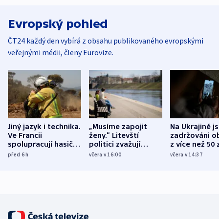
Evropský pohled
ČT24 každý den vybírá z obsahu publikovaného evropskými
veřejnými médii, členy Eurovize.
Jiný jazyk i technika.
„Musíme zapojit
Na Ukrajině j
Ve Francii
ženy.“ Litevští
zadržováni o
spolupracují hasiči z
politici zvažují
z více než 50 
různých zemí
dohodu o
Bojovali na s
před 6
h
včera v 16:00
včera v 14:37
demografii
Ruska