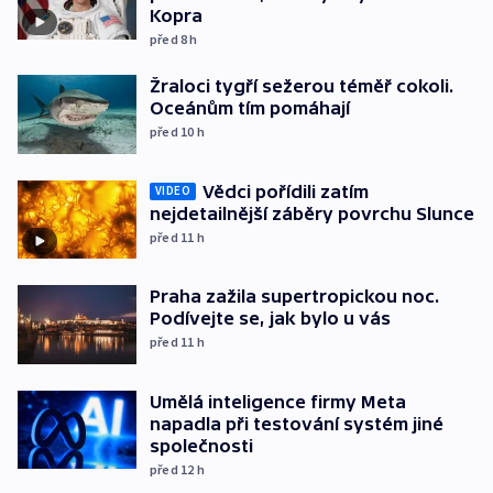
Kopra
před 8
h
Žraloci tygří sežerou téměř cokoli.
Oceánům tím pomáhají
před 10
h
Vědci pořídili zatím
VIDEO
nejdetailnější záběry povrchu Slunce
před 11
h
Praha zažila supertropickou noc.
Podívejte se, jak bylo u vás
před 11
h
Umělá inteligence firmy Meta
napadla při testování systém jiné
společnosti
před 12
h