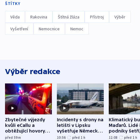
ŠTÍTKY
Věda
Rakovina
Štítná žláza
Přístroj
Výběr
Vyšetření
Nemocnice
Nemoc
Výběr redakce
Zbytečné výjezdy
Incidenty s drony na
Klimatický b
kvůli eCallu a
letišti v Lipsku
Maďarů. Lidé 
obtěžující hovory
vyšetřuje Německo
podniky šetří
zdržují záchranáře
jako úmyslný pokus
omezuje se d
před 59
m
10:56
před 1
h
12:08
před 1
h