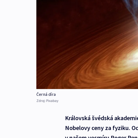
Černá díra
Zdroj:
Pixabay
Královská švédská akademie
Nobelovy ceny za fyziku. O
v našem vesmíru Roger Pen