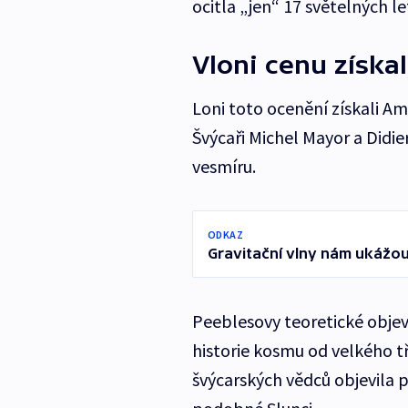
ocitla „jen“ 17 světelných le
Vloni cenu získa
Loni toto ocenění získali 
Švýcaři Michel Mayor a Didi
vesmíru.
ODKAZ
Gravitační vlny nám ukážou,
Peeblesovy teoretické obje
historie kosmu od velkého t
švýcarských vědců objevila 