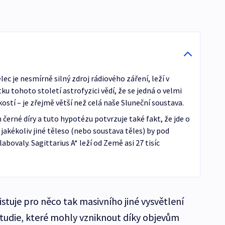
lec je nesmírně silný zdroj rádiového záření, leží v
u tohoto století astrofyzici vědí, že se jedná o velmi
ostí – je zřejmě větší než celá naše Sluneční soustava.
černé díry a tuto hypotézu potvrzuje také fakt, že jde o
jakékoliv jiné těleso (nebo soustava těles) by pod
abovaly. Sagittarius A* leží od Země asi 27 tisíc
tuje pro něco tak masivního jiné vysvětlení
 studie, které mohly vzniknout díky objevům