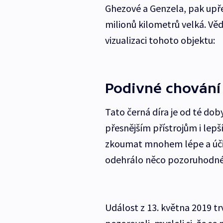
Ghezové a Genzela, pak upřes
milionů kilometrů velká. Vě
vizualizaci tohoto objektu:
Podivné chování
Tato černá díra je od té dob
přesnějším přístrojům i lep
zkoumat mnohem lépe a účinn
odehrálo něco pozoruhodného,
Událost z 13. května 2019 trv