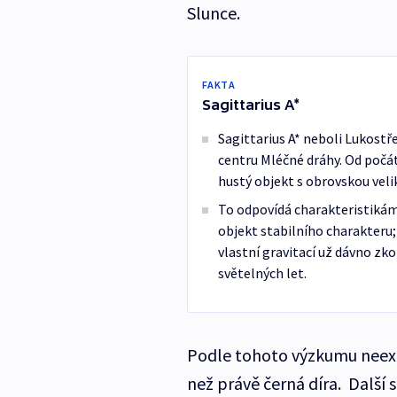
Slunce.
FAKTA
Sagittarius A*
Sagittarius A* neboli Lukostře
centru Mléčné dráhy. Od počátk
hustý objekt s obrovskou velik
To odpovídá charakteristikám 
objekt stabilního charakteru; 
vlastní gravitací už dávno zkol
světelných let.
Podle tohoto výzkumu neexis
než právě černá díra. Další