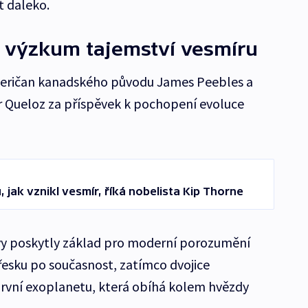
t daleko.
l výzkum tajemství vesmíru
Američan kanadského původu James Peebles a
er Queloz za příspěvek k pochopení evoluce
 jak vznikl vesmír, říká nobelista Kip Thorne
vy poskytly základ pro moderní porozumění
řesku po současnost, zatímco dvojice
první exoplanetu, která obíhá kolem hvězdy