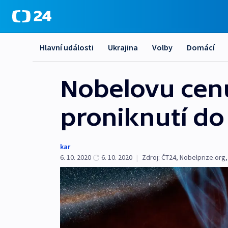
Hlavní události
Ukrajina
Volby
Domácí
Nobelovu cenu 
proniknutí do
kar
6. 10. 2020
6. 10. 2020
|
Zdroj:
ČT24
,
Nobelprize.org