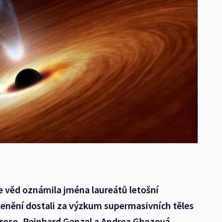
 věd oznámila jména laureátů letošní
cenění dostali za výzkum supermasivních těles
rose, Reinhard Genzel a Andrea Ghezová.