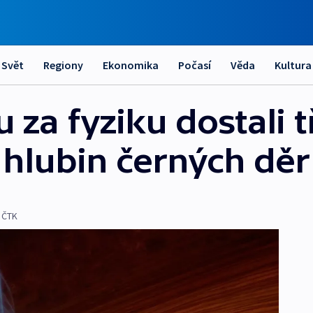
Svět
Regiony
Ekonomika
Počasí
Věda
Kultura
za fyziku dostali tř
 hlubin černých děr
,
ČTK