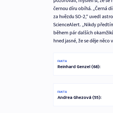
pozorovali, mysleli si, že se
černou díru obíhá. „Černá dí
za hvězdu SO-2,“ uvedl ast
ScienceAlert. „Nikdy předtím
během pár dalších okamžiků 
hned jasné, že se děje něco 
FAKTA
Reinhard Genzel (68):
FAKTA
Andrea Ghezová (55):