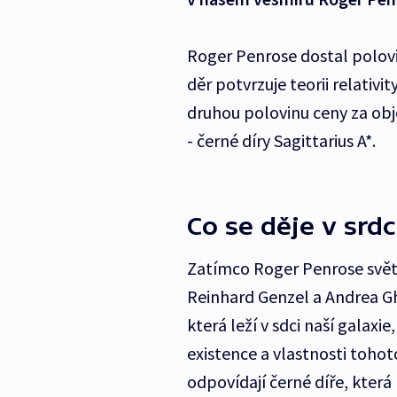
Roger Penrose dostal polovi
děr potvrzuje teorii relativ
druhou polovinu ceny za obj
- černé díry Sagittarius A*.
Co se děje v srdc
Zatímco Roger Penrose světu u
Reinhard Genzel a Andrea Gh
která leží v sdci naší galaxie
existence a vlastnosti toho
odpovídají černé díře, která