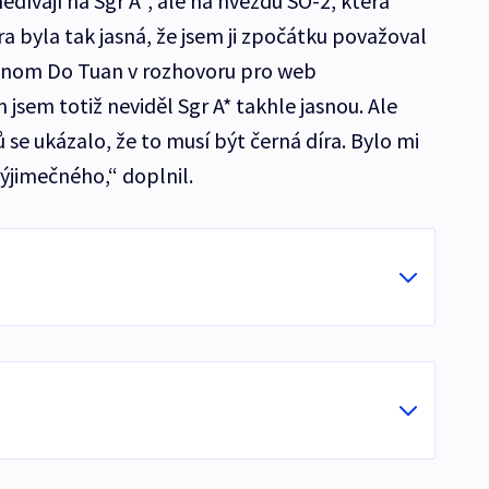
 nedívají na Sgr A*, ale na hvězdu SO-2, která
ra byla tak jasná, že jsem ji zpočátku považoval
ronom Do Tuan v rozhovoru pro web
 jsem totiž neviděl Sgr A* takhle jasnou. Ale
se ukázalo, že to musí být černá díra. Bylo mi
výjimečného,“ doplnil.