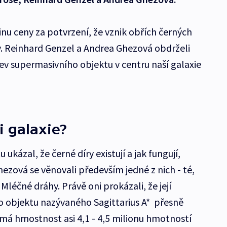
nu ceny za potvrzení, že vznik obřích černých
ity. Reinhard Genzel a Andrea Ghezová obdrželi
ev supermasivního objektu v centru naší galaxie
i galaxie?
kázal, že černé díry existují a jak fungují,
ezová se věnovali především jedné z nich - té,
, Mléčné dráhy. Právě oni prokázali, že její
to objektu nazývaného Sagittarius A* přesně
 má hmostnost asi 4,1 - 4,5 milionu hmotností