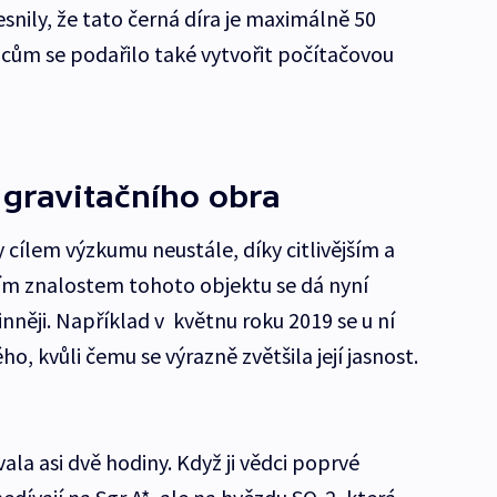
nily, že tato černá díra je maximálně 50
dcům se podařilo také vytvořit počítačovou
 gravitačního obra
y cílem výzkumu neustále, díky citlivějším a
ším znalostem tohoto objektu se dá nyní
ěji. Například v květnu roku 2019 se u ní
 kvůli čemu se výrazně zvětšila její jasnost.
ala asi dvě hodiny. Když ji vědci poprvé