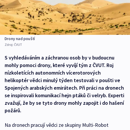
Drony nad pouští
Zdroj:
ČVUT
S vyhledáváním a záchranou osob by v budoucnu
mohly pomoci drony, které vyvíjí tým z ČVUT. Roj
nízkoletících autonomních vícerotorových
helikoptér vědci minulý týden testovali v poušti ve
Spojených arabských emirátech. Při práci na dronech
se inspirovali komunikací hejn ptáků či velryb. Experti
zvažují, že by se tyto drony mohly zapojit i do hašení
požárů.
Na dronech pracují vědci ze skupiny Multi-Robot