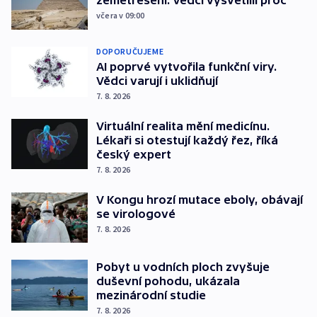
zemětřesení. Vědci vysvětlili proč
včera v 09:00
DOPORUČUJEME
AI poprvé vytvořila funkční viry.
Vědci varují i uklidňují
7. 8. 2026
Virtuální realita mění medicínu.
Lékaři si otestují každý řez, říká
český expert
7. 8. 2026
V Kongu hrozí mutace eboly, obávají
se virologové
7. 8. 2026
Pobyt u vodních ploch zvyšuje
duševní pohodu, ukázala
mezinárodní studie
7. 8. 2026