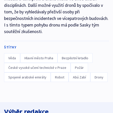
disciplínách. Další možné využití dronů by spočívalo v
tom, že by vyhledávaly přeživší osoby při
bezpečnostních incidentech ve vícepatrových budovách.
I s tímto typem pohybu dronu má podle Sasky tým
soutěžní zkušenosti.
ŠTÍTKY
Věda
Hlavní město Praha
Bezpilotní letadlo
České vysoké učení technické v Praze
Požár
Spojené arabské emiráty
Robot
Abú Zabí
Drony
Výběr redakce