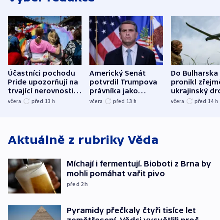
Účastníci pochodu
Americký Senát
Do Bulharska
Pride upozorňují na
potvrdil Trumpova
pronikl zřejm
trvající nerovnosti i
právníka jako
ukrajinský dr
společenskou
ministra
explodoval k
včera
před 13
h
včera
před 13
h
včera
před 14
h
atmosféru
spravedlnosti
od plynovod
Aktuálně z rubriky
Věda
Míchají i fermentují. Bioboti z Brna by
mohli pomáhat vařit pivo
před 2
h
Pyramidy přečkaly čtyři tisíce let