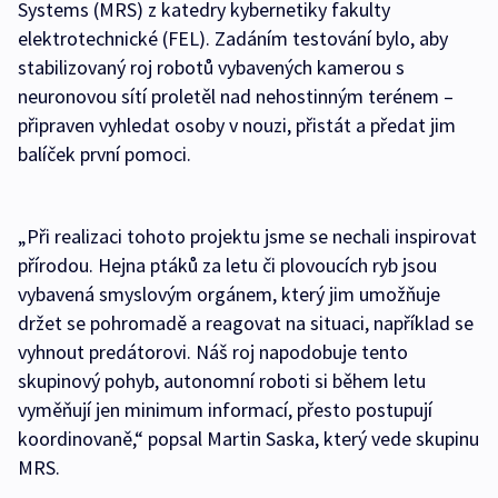
Systems (MRS) z katedry kybernetiky fakulty
elektrotechnické (FEL). Zadáním testování bylo, aby
stabilizovaný roj robotů vybavených kamerou s
neuronovou sítí proletěl nad nehostinným terénem –
připraven vyhledat osoby v nouzi, přistát a předat jim
balíček první pomoci.
„Při realizaci tohoto projektu jsme se nechali inspirovat
přírodou. Hejna ptáků za letu či plovoucích ryb jsou
vybavená smyslovým orgánem, který jim umožňuje
držet se pohromadě a reagovat na situaci, například se
vyhnout predátorovi. Náš roj napodobuje tento
skupinový pohyb, autonomní roboti si během letu
vyměňují jen minimum informací, přesto postupují
koordinovaně,“ popsal Martin Saska, který vede skupinu
MRS.