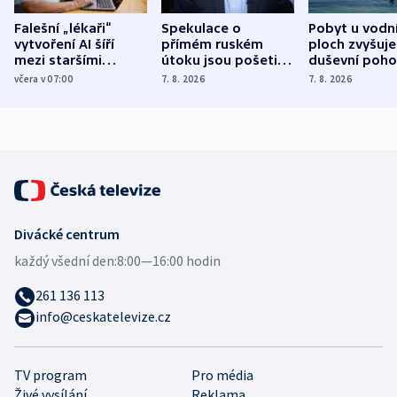
Falešní „lékaři“
Spekulace o
Pobyt u vodn
vytvoření AI šíří
přímém ruském
ploch zvyšuje
mezi staršími
útoku jsou pošetilé,
duševní poho
Poláky nebezpečné
míní estonský
ukázala
včera v 07:00
7. 8. 2026
7. 8. 2026
zdravotní rady
bezpečnostní
mezinárodní 
expert
Divácké centrum
každý všední den:
8:00—16:00 hodin
261 136 113
info@ceskatelevize.cz
TV program
Pro média
Živé vysílání
Reklama