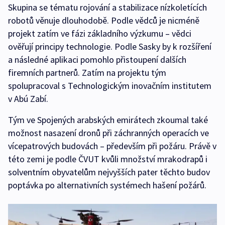
Skupina se tématu rojování a stabilizace nízkoletících
robotů věnuje dlouhodobě. Podle vědců je nicméně
projekt zatím ve fázi základního výzkumu – vědci
ověřují principy technologie. Podle Sasky by k rozšíření
a následné aplikaci pomohlo přistoupení dalších
firemních partnerů. Zatím na projektu tým
spolupracoval s Technologickým inovačním institutem
v Abú Zabí.
Tým ve Spojených arabských emirátech zkoumal také
možnost nasazení dronů při záchranných operacích ve
vícepatrových budovách – především při požáru. Právě v
této zemi je podle ČVUT kvůli množství mrakodrapů i
solventním obyvatelům nejvyšších pater těchto budov
poptávka po alternativních systémech hašení požárů.