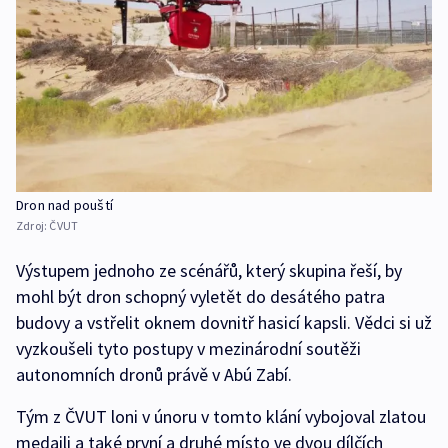
Dron nad pouští
Zdroj:
ČVUT
Výstupem jednoho ze scénářů, který skupina řeší, by
mohl být dron schopný vyletět do desátého patra
budovy a vstřelit oknem dovnitř hasicí kapsli. Vědci si už
vyzkoušeli tyto postupy v mezinárodní soutěži
autonomních dronů právě v Abú Zabí.
Tým z ČVUT loni v únoru v tomto klání vybojoval zlatou
medaili a také první a druhé místo ve dvou dílčích