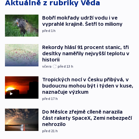
Aktuálně z rubriky
Věda
Bobří mokřady udrží vodu i ve
vyprahlé krajině. Šetří to miliony
před 1
h
Rekordy hlásí 91 procent stanic, tři
desítky naměřily nejvyšší teplotu v
historii
včera
před 13
h
Tropických nocí v Česku přibývá, v
budoucnu mohou být i týden v kuse,
naznačuje výzkum
před 17
h
Do Měsíce zřejmě cíleně narazila
část rakety SpaceX, Zemi nebezpečí
nehrozilo
před 21
h