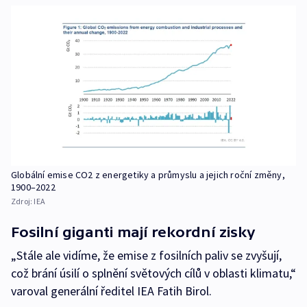
Globální emise CO2 z energetiky a průmyslu a jejich roční změny,
1900–2022
Zdroj:
IEA
Fosilní giganti mají rekordní zisky
„Stále ale vidíme, že emise z fosilních paliv se zvyšují,
což brání úsilí o splnění světových cílů v oblasti klimatu,“
varoval generální ředitel IEA Fatih Birol.