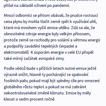
přišel na základě oživení po pandemii.
Mnozí odborníci se přitom obávali, že prudce rostoucí
cena plynu by mohla tlačit země zpět k využívání uhlí,
které má mnohem vyšší emise uhlíku. Zdá se ale, že
obnovitelné zdroje energie byly velkým přínosem,
protože země se rozhodly pro solární a větrnou energii
a podpořily zavádění tepelných čerpadel a
elektromobilů. K úsporám energie v celé EU přispěl
také mírný začátek evropské zimy.
Podle vědců bude v příštích letech nutné emise ještě
výrazně snížit, hlavně ty pocházející ze spalování
fosilních paliv, pokud mají být splněny cíle pro omezení
globálního růstu teplot a pokud se má zabránit
nekontrolovatelné změně klimatu. Emise by měly
klesat o sedm procent ročně.