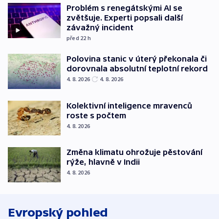
Problém s renegátskými AI se
zvětšuje. Experti popsali další
závažný incident
před 22
h
Polovina stanic v úterý překonala či
dorovnala absolutní teplotní rekord
4. 8. 2026
4. 8. 2026
Kolektivní inteligence mravenců
roste s počtem
4. 8. 2026
Změna klimatu ohrožuje pěstování
rýže, hlavně v Indii
4. 8. 2026
Evropský pohled