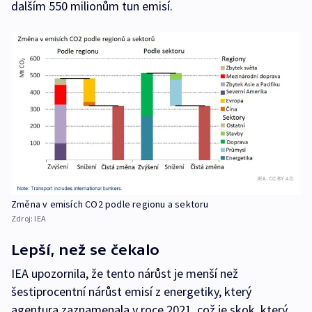
dalším 550 milionům tun emisí.
Změna v emisích CO2 podle regionu a sektoru
Zdroj:
IEA
Lepší, než se čekalo
IEA upozornila, že tento nárůst je menší než
šestiprocentní nárůst emisí z energetiky, který
agentura zaznamenala v roce 2021, což je skok, který