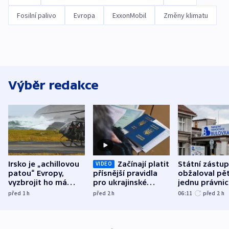
Fosilní palivo
Evropa
ExxonMobil
Změny klimatu
Výběr redakce
Irsko je „achillovou
Začínají platit
Státní zástu
VIDEO
patou“ Evropy,
přísnější pravidla
obžaloval pět 
vyzbrojit ho má
pro ukrajinské
jednu právni
Francie
uprchlíky
osobu v kauz
před 1
h
před 2
h
06:11
před 2
h
Bulovky