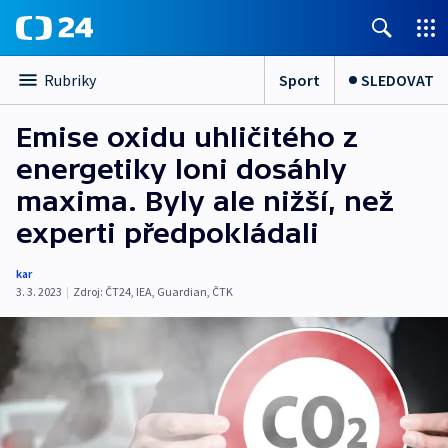
Sport
SLEDOVAT
Rubriky
Emise oxidu uhličitého z
energetiky loni dosáhly
maxima. Byly ale nižší, než
experti předpokládali
kar
3. 3. 2023
|
Zdroj:
ČT24
,
IEA
,
Guardian
,
ČTK