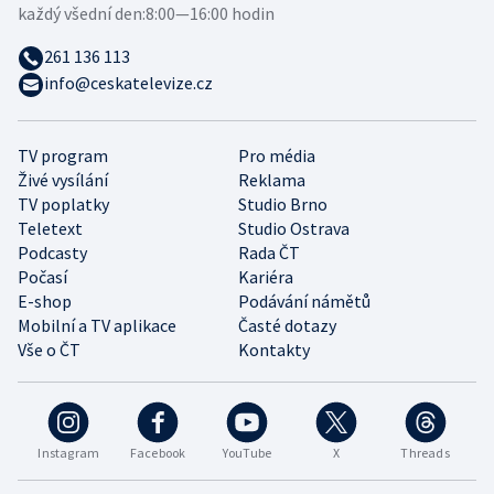
každý všední den:
8:00—16:00 hodin
261 136 113
info@ceskatelevize.cz
TV program
Pro média
Živé vysílání
Reklama
TV poplatky
Studio Brno
Teletext
Studio Ostrava
Podcasty
Rada ČT
Počasí
Kariéra
E-shop
Podávání námětů
Mobilní a TV aplikace
Časté dotazy
Vše o ČT
Kontakty
Instagram
Facebook
YouTube
X
Threads