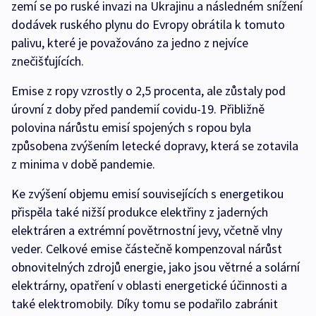
zemí se po ruské invazi na Ukrajinu a následném snížení
dodávek ruského plynu do Evropy obrátila k tomuto
palivu, které je považováno za jedno z nejvíce
znečišťujících.
Emise z ropy vzrostly o 2,5 procenta, ale zůstaly pod
úrovní z doby před pandemií covidu-19. Přibližně
polovina nárůstu emisí spojených s ropou byla
způsobena zvýšením letecké dopravy, která se zotavila
z minima v době pandemie.
Ke zvýšení objemu emisí souvisejících s energetikou
přispěla také nižší produkce elektřiny z jaderných
elektráren a extrémní povětrnostní jevy, včetně vlny
veder. Celkové emise částečně kompenzoval nárůst
obnovitelných zdrojů energie, jako jsou větrné a solární
elektrárny, opatření v oblasti energetické účinnosti a
také elektromobily. Díky tomu se podařilo zabránit