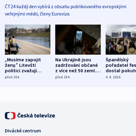
ČT24 každý den vybírá z obsahu publikovaného evropskými
veřejnými médii, členy Eurovize.
„Musíme zapojit
Na Ukrajině jsou
Španělský
ženy.“ Litevští
zadržováni občané
pořadatel fes
politici zvažují
z více než 50 zemí.
dostal pokut
dohodu o
Bojovali na straně
nekalé prakti
před 16
h
před 18
h
4. 8. 2026
demografii
Ruska
Divácké centrum