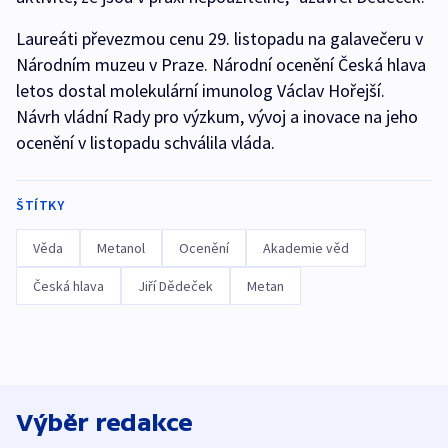
Laureáti převezmou cenu 29. listopadu na galavečeru v
Národním muzeu v Praze. Národní ocenění Česká hlava
letos dostal molekulární imunolog Václav Hořejší.
Návrh vládní Rady pro výzkum, vývoj a inovace na jeho
ocenění v listopadu schválila vláda.
ŠTÍTKY
Věda
Metanol
Ocenění
Akademie věd
Česká hlava
Jiří Dědeček
Metan
Výběr redakce