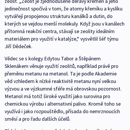
zeolit. „Zeolit je zjednodušeně děravý křemen a jeho
jedinečnost spočívá v tom, že atomy křemíku a kyslíku
vytvářejí propojenou strukturu kanálků a dutin, do
kterých se vejdou menší molekuly. Když jsou v kanálech
přítomná reakční centra, stávají se zeolity ideálním
materiálem pro využití v katalýze,“ vysvětlil šéf týmu
Jiří Dědeček.
Vědec se s kolegy Edytou Tabor a Štěpánem
Sklenákem věnuje využití zeolitů, například právě pro
přeměnu metanu na metanol. Ta je podle Akademie
věd vzhledem k nízké reaktivitě metanu nyní velkou
výzvou a ve výzkumné sféře má obrovskou pozornost.
Metanol má totiž široké využití jako surovina pro
chemickou výrobu i alternativní palivo. Kromě toho se
využívá i jako rozpouštědlo, přísada do nemrznoucích
směsí a pro řadu dalších účelů.