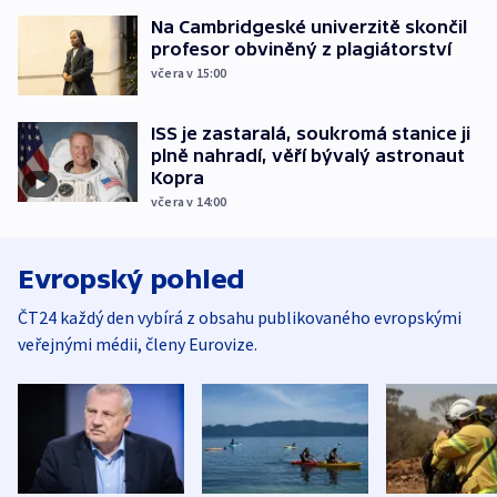
Na Cambridgeské univerzitě skončil
profesor obviněný z plagiátorství
včera v 15:00
ISS je zastaralá, soukromá stanice ji
plně nahradí, věří bývalý astronaut
Kopra
včera v 14:00
Evropský pohled
ČT24 každý den vybírá z obsahu publikovaného evropskými
veřejnými médii, členy Eurovize.