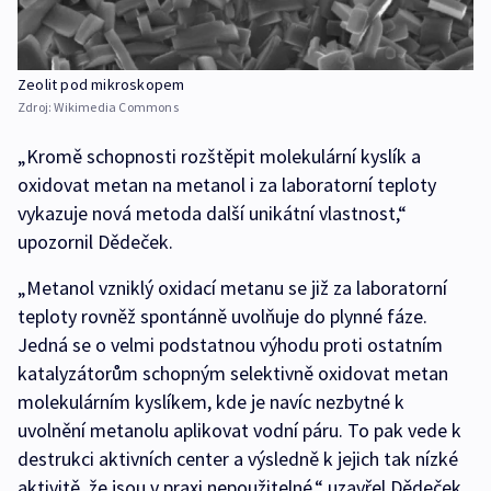
Zeolit pod mikroskopem
Zdroj:
Wikimedia Commons
„Kromě schopnosti rozštěpit molekulární kyslík a
oxidovat metan na metanol i za laboratorní teploty
vykazuje nová metoda další unikátní vlastnost,“
upozornil Dědeček.
„Metanol vzniklý oxidací metanu se již za laboratorní
teploty rovněž spontánně uvolňuje do plynné fáze.
Jedná se o velmi podstatnou výhodu proti ostatním
katalyzátorům schopným selektivně oxidovat metan
molekulárním kyslíkem, kde je navíc nezbytné k
uvolnění metanolu aplikovat vodní páru. To pak vede k
destrukci aktivních center a výsledně k jejich tak nízké
aktivitě, že jsou v praxi nepoužitelné,“ uzavřel Dědeček.