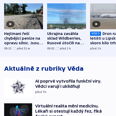
Hejtmani řeší
Ukrajina zasáhla
Dron n
VIDEO
chybějící peníze na
sklad Wildberries,
letišti u Lips
opravu silnic. Jsou
Rusové útočili na
skoro kilo trh
nenárokové, namítá
trh, hasiče či
indicie ukazuj
09:15
před 52
m
09:02
před 1
h
před 1
h
ministerstvo
stadion
Rusko
Aktuálně z rubriky
Věda
AI poprvé vytvořila funkční viry.
Vědci varují i uklidňují
před 7
h
Virtuální realita mění medicínu.
Lékaři si otestují každý řez, říká