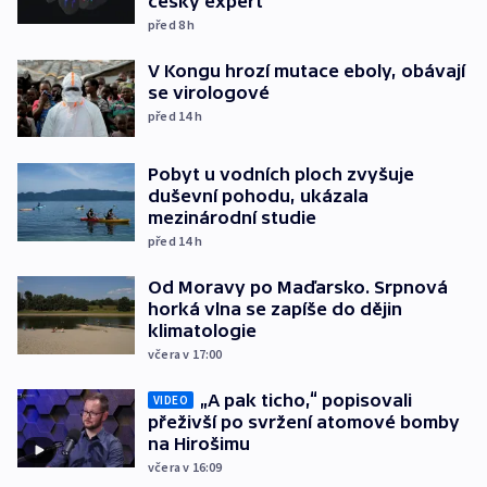
český expert
před 8
h
V Kongu hrozí mutace eboly, obávají
se virologové
před 14
h
Pobyt u vodních ploch zvyšuje
duševní pohodu, ukázala
mezinárodní studie
před 14
h
Od Moravy po Maďarsko. Srpnová
horká vlna se zapíše do dějin
klimatologie
včera v 17:00
„A pak ticho,“ popisovali
VIDEO
přeživší po svržení atomové bomby
na Hirošimu
včera v 16:09