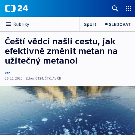
Sport
SLEDOVAT
Rubriky
Čeští vědci našli cestu, jak
efektivně změnit metan na
užitečný metanol
kar
26. 11. 2020
|
Zdroj:
ČT24
,
ČTK
,
AV ČR