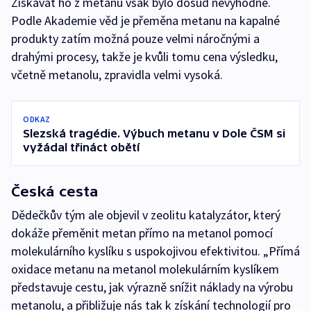
Získávat ho z metanu však bylo dosud nevýhodné.
Podle Akademie věd je přeměna metanu na kapalné
produkty zatím možná pouze velmi náročnými a
drahými procesy, takže je kvůli tomu cena výsledku,
včetně metanolu, zpravidla velmi vysoká.
ODKAZ
Slezská tragédie. Výbuch metanu v Dole ČSM si
vyžádal třináct obětí
Česká cesta
Dědečkův tým ale objevil v zeolitu katalyzátor, který
dokáže přeměnit metan přímo na metanol pomocí
molekulárního kyslíku s uspokojivou efektivitou. „Přímá
oxidace metanu na metanol molekulárním kyslíkem
představuje cestu, jak výrazně snížit náklady na výrobu
metanolu, a přibližuje nás tak k získání technologií pro