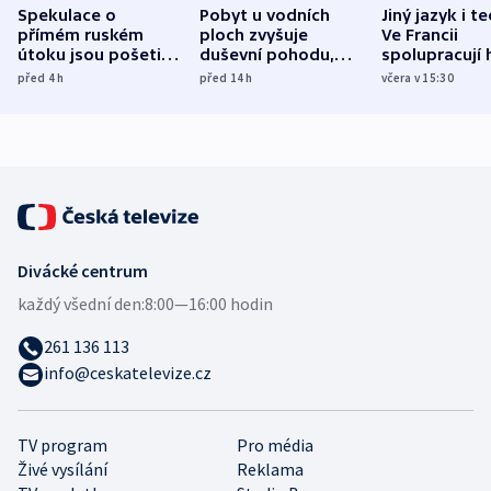
Spekulace o
Pobyt u vodních
Jiný jazyk i t
přímém ruském
ploch zvyšuje
Ve Francii
útoku jsou pošetilé,
duševní pohodu,
spolupracují h
míní estonský
ukázala
různých zemí
před 4
h
před 14
h
včera v 15:30
bezpečnostní
mezinárodní studie
expert
Divácké centrum
každý všední den:
8:00—16:00 hodin
261 136 113
info@ceskatelevize.cz
TV program
Pro média
Živé vysílání
Reklama