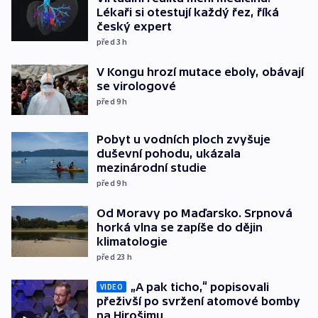
Lékaři si otestují každý řez, říká
český expert
před 3
h
V Kongu hrozí mutace eboly, obávají
se virologové
před 9
h
Pobyt u vodních ploch zvyšuje
duševní pohodu, ukázala
mezinárodní studie
před 9
h
Od Moravy po Maďarsko. Srpnová
horká vlna se zapíše do dějin
klimatologie
před 23
h
„A pak ticho,“ popisovali
VIDEO
přeživší po svržení atomové bomby
na Hirošimu