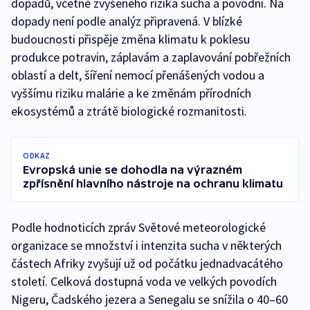
dopadů, včetně zvýšeného rizika sucha a povodní. Na
dopady není podle analýz připravená. V blízké
budoucnosti přispěje změna klimatu k poklesu
produkce potravin, záplavám a zaplavování pobřežních
oblastí a delt, šíření nemocí přenášených vodou a
vyššímu riziku malárie a ke změnám přírodních
ekosystémů a ztrátě biologické rozmanitosti.
ODKAZ
Evropská unie se dohodla na výrazném
zpřísnění hlavního nástroje na ochranu klimatu
Podle hodnoticích zpráv Světové meteorologické
organizace se množství i intenzita sucha v některých
částech Afriky zvyšují už od počátku jednadvacátého
století. Celková dostupná voda ve velkých povodích
Nigeru, Čadského jezera a Senegalu se snížila o 40–60