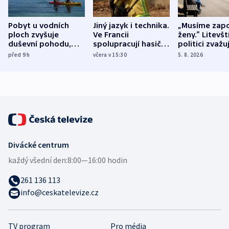
Pobyt u vodních
Jiný jazyk i technika.
„Musíme zapo
ploch zvyšuje
Ve Francii
ženy.“ Litevšt
duševní pohodu,
spolupracují hasiči z
politici zvažuj
ukázala
různých zemí
dohodu o
před 9
h
včera v 15:30
5. 8. 2026
mezinárodní studie
demografii
Divácké centrum
každý všední den:
8:00—16:00 hodin
261 136 113
info@ceskatelevize.cz
TV program
Pro média