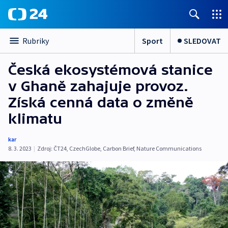
Sport
SLEDOVAT
Rubriky
Česká ekosystémová stanice
v Ghaně zahajuje provoz.
Získá cenná data o změně
klimatu
kar
8. 3. 2023
|
Zdroj:
ČT24
,
CzechGlobe
,
Carbon Brief
,
Nature Communications