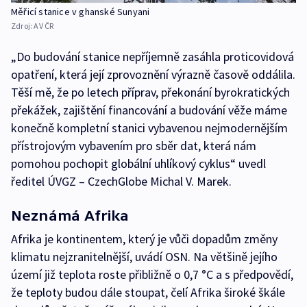
Měřicí stanice v ghanské Sunyani
Zdroj:
AV ČR
„Do budování stanice nepříjemně zasáhla proticovidová
opatření, která její zprovoznění výrazně časově oddálila.
Těší mě, že po letech příprav, překonání byrokratických
překážek, zajištění financování a budování věže máme
konečně kompletní stanici vybavenou nejmodernějším
přístrojovým vybavením pro sběr dat, která nám
pomohou pochopit globální uhlíkový cyklus“ uvedl
ředitel ÚVGZ – CzechGlobe Michal V. Marek.
Neznámá Afrika
Afrika je kontinentem, který je vůči dopadům změny
klimatu nejzranitelnější, uvádí OSN. Na většině jejího
území již teplota roste přibližně o 0,7 °C a s předpovědí,
že teploty budou dále stoupat, čelí Afrika široké škále