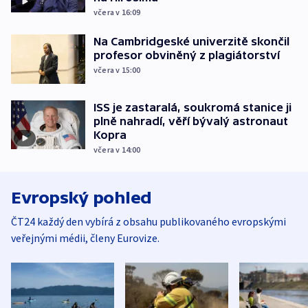
včera v 16:09
Na Cambridgeské univerzitě skončil
profesor obviněný z plagiátorství
včera v 15:00
ISS je zastaralá, soukromá stanice ji
plně nahradí, věří bývalý astronaut
Kopra
včera v 14:00
Evropský pohled
ČT24 každý den vybírá z obsahu publikovaného evropskými
veřejnými médii, členy Eurovize.