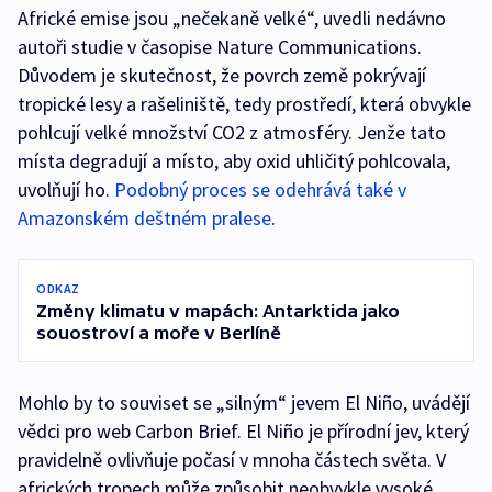
Africké emise jsou „nečekaně velké“, uvedli nedávno
autoři studie v časopise Nature Communications.
Důvodem je skutečnost, že povrch země pokrývají
tropické lesy a rašeliniště, tedy prostředí, která obvykle
pohlcují velké množství CO2 z atmosféry. Jenže tato
místa degradují a místo, aby oxid uhličitý pohlcovala,
uvolňují ho.
Podobný proces se odehrává také v
Amazonském deštném pralese
.
ODKAZ
Změny klimatu v mapách: Antarktida jako
souostroví a moře v Berlíně
Mohlo by to souviset se „silným“ jevem El Niño, uvádějí
vědci pro web Carbon Brief. El Niño je přírodní jev, který
pravidelně ovlivňuje počasí v mnoha částech světa. V
afrických tropech může způsobit neobvykle vysoké