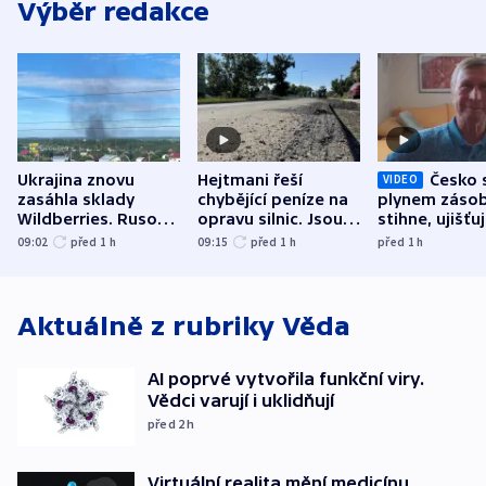
Výběr redakce
Ukrajina znovu
Hejtmani řeší
Česko 
VIDEO
zasáhla sklady
chybějící peníze na
plynem zásob
Wildberries. Rusové
opravu silnic. Jsou
stihne, ujišťu
útočili v Charkovské
nenárokové, namítá
expert. Sníže
09:02
před 1
h
09:15
před 1
h
před 1
h
oblasti
ministerstvo
však slíbit ne
Aktuálně z rubriky
Věda
AI poprvé vytvořila funkční viry.
Vědci varují i uklidňují
před 2
h
Virtuální realita mění medicínu.