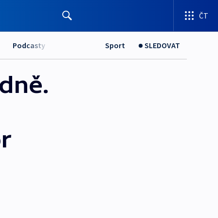
ČT
Podcasty
Sport
SLEDOVAT
ýdně.
r