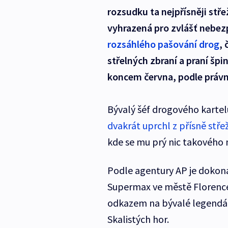
rozsudku ta nejpřísněji stř
vyhrazená pro zvlášť nebezp
rozsáhlého pašování drog
, 
střelných zbraní a praní šp
koncem června, podle právn
Bývalý šéf drogového kartel
dvakrát uprchl z přísně stře
kde se mu prý nic takového 
Podle agentury AP je dokon
Supermax ve městě Florence,
odkazem na bývalé legendární
Skalistých hor.