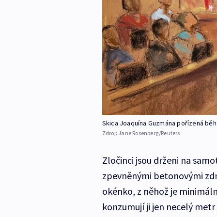
Skica Joaquína Guzmána pořízená běh
Zdroj:
Jane Rosenberg/Reuters
Zločinci jsou drženi na samo
zpevněnými betonovými zdmi
okénko, z něhož je minimální
konzumují ji jen necelý metr