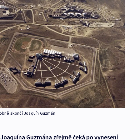
obně skončí Joaquín Guzmán
Joaquína Guzmána zřejmě čeká po vynesení