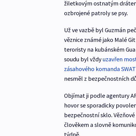
žiletkovým ostnatým drátem a
ozbrojené patroly se psy.
Už ve vazbě byl Guzmán pečl
věznice známé jako Malé Gi
teroristy na kubánském Gua
soudu byl vždy
uzavřen most 
zásahového komanda SWAT
nesměl z bezpečnostních d
Objímat ji podle agentury 
hovor se sporadicky povole
bezpečnostní sklo. Vězňové 
člověkem a slovně komuniko
týdně.