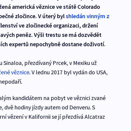
ežená americká věznice ve státě Colorado
ečné zločince. V úterý byl
shledán vinným z
členství ve zločinecké organizaci, držení
inavých peněz. Výši trestu se má dozvědět
ích expertů nepochybně dostane doživotí.
u Sinaloa, přezdívaný Prcek, v Mexiku už
žené věznice
. V lednu 2017 byl vydán do USA,
nepodaří.
alým kandidátem na pobyt ve věznici zvané
 dvě hodiny jízdy autem od Denveru. S
 vězení v Kalifornii se jí přezdívá Alcatraz