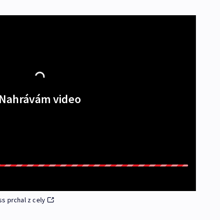
Nahrávám video
s prchal z cely