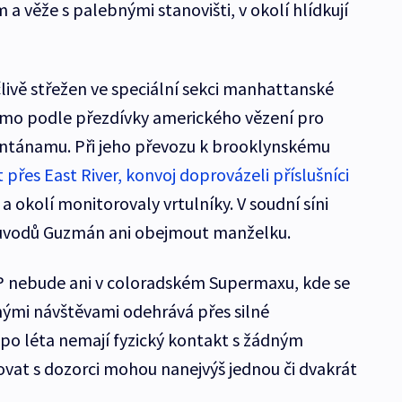
 věže s palebnými stanovišti, v okolí hlídkují
ivě střežen ve speciální sekci manhattanské
tmo podle přezdívky amerického vězení pro
ntánamu. Při jeho převozu k brooklynskému
přes East River, konvoj doprovázeli příslušníci
a okolí monitorovaly vrtulníky. V soudní síni
ůvodů Guzmán ani obejmout manželku.
AP nebude ani v coloradském Supermaxu, kde se
nými návštěvami odehrává přes silné
po léta nemají fyzický kontakt s žádným
vat s dozorci mohou nanejvýš jednou či dvakrát