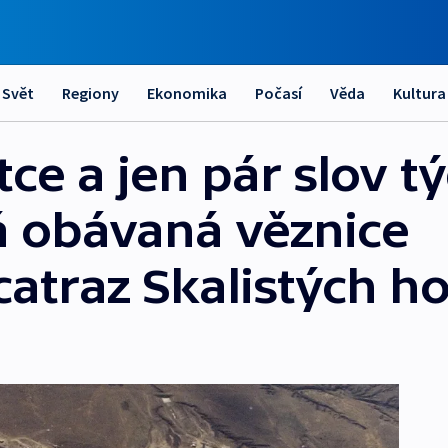
Svět
Regiony
Ekonomika
Počasí
Věda
Kultura
ce a jen pár slov t
 obávaná věznice
atraz Skalistých ho