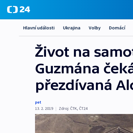
Hlavní události
Ukrajina
Volby
Domácí
Život na samot
Guzmána čeká
přezdívaná Alc
pet
13. 2. 2019
|
Zdroj:
ČTK
,
ČT24