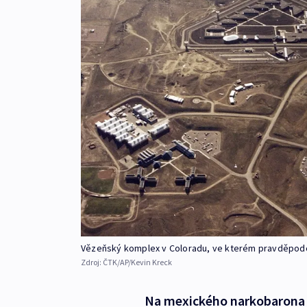
Vězeňský komplex v Coloradu, ve kterém pravděpod
Zdroj:
ČTK/AP/Kevin Kreck
Na mexického narkobarona 