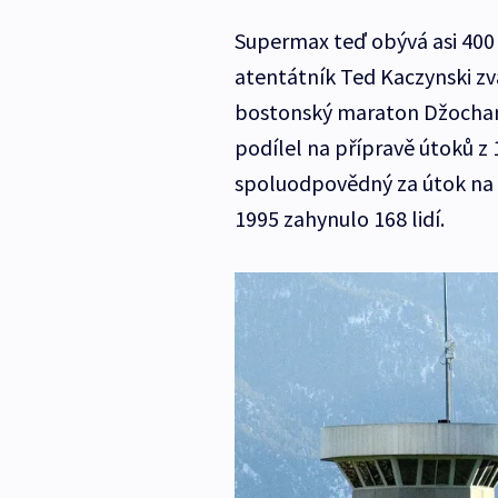
Supermax teď obývá asi 400 
atentátník Ted Kaczynski z
bostonský maraton Džochar C
podílel na přípravě útoků z 
spoluodpovědný za útok na f
1995 zahynulo 168 lidí.