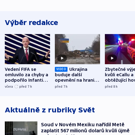
Výběr redakce
Vedení FIFA se
Ukrajina
Zbytečné výj
VIDEO
omluvilo za chyby a
buduje další
kvůli eCallu a
podpořilo Infantina.
opevnění na hranici
obtěžující ho
UEFA trvá na
s Běloruskem
zdržují záchr
včera
před 7
h
před 7
h
před 8
h
bojkotu
Aktuálně z rubriky
Svět
Soud v Novém Mexiku nařídil Metě
zaplatit 567 milionů dolarů kvůli újmě