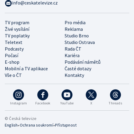
info@ceskatelevize.cz
TV program
Pro média
Živé vysílání
Reklama
TV poplatky
Studio Brno
Teletext
Studio Ostrava
Podcasty
Rada ČT
Počasí
Kariéra
E-shop
Podávání námětů
Mobilní a TV aplikace
Časté dotazy
Vše o ČT
Kontakty
Instagram
Facebook
YouTube
X
Threads
© Česká televize
•
•
English
Ochrana soukromí
Přístupnost