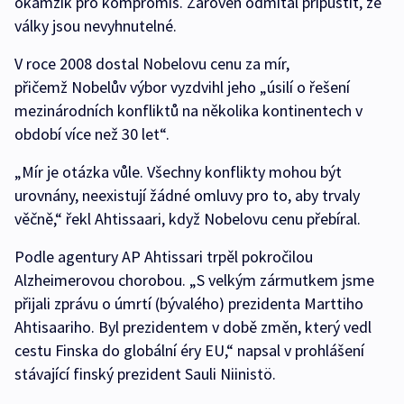
okamžik pro kompromis. Zároveň odmítal připustit, že
války jsou nevyhnutelné.
V roce 2008 dostal Nobelovu cenu za mír,
přičemž Nobelův výbor vyzdvihl jeho „úsilí o řešení
mezinárodních konfliktů na několika kontinentech v
období více než 30 let“.
„Mír je otázka vůle. Všechny konflikty mohou být
urovnány, neexistují žádné omluvy pro to, aby trvaly
věčně,“ řekl Ahtissaari, když Nobelovu cenu přebíral.
Podle agentury AP Ahtissari trpěl pokročilou
Alzheimerovou chorobou. „S velkým zármutkem jsme
přijali zprávu o úmrtí (bývalého) prezidenta Marttiho
Ahtisaariho. Byl prezidentem v době změn, který vedl
cestu Finska do globální éry EU,“ napsal v prohlášení
stávající finský prezident Sauli Niinistö.