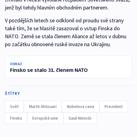
jenž byl tehdy hlavním obchodním partnerem.
V pozdějších letech se odklonil od proudu své strany
také tím, že se hlasitě zasazoval o vstup Finska do
NATO. Země se stala členem Aliance až letos v dubnu
po začátku obnovené ruské invaze na Ukrajinu.
ODKAZ
Finsko se stalo 31. členem NATO
ŠTÍTKY
Svět
Martti Ahtisaari
Nobelova cena
Prezident
Finsko
Evropská unie
Sauli Niinistö