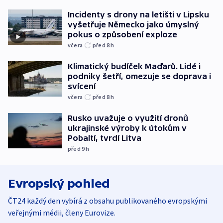
Incidenty s drony na letišti v Lipsku
vyšetřuje Německo jako úmyslný
pokus o způsobení exploze
včera
před 8
h
Klimatický budíček Maďarů. Lidé i
podniky šetří, omezuje se doprava i
svícení
včera
před 8
h
Rusko uvažuje o využití dronů
ukrajinské výroby k útokům v
Pobaltí, tvrdí Litva
před 9
h
Evropský pohled
ČT24 každý den vybírá z obsahu publikovaného evropskými
veřejnými médii, členy Eurovize.