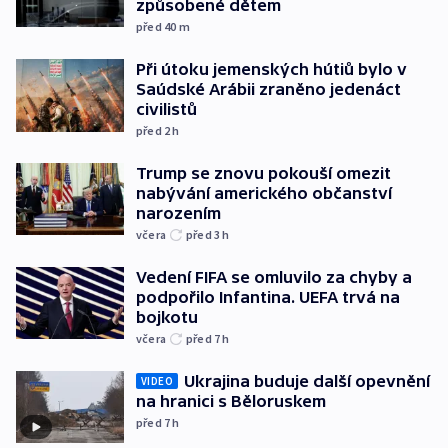
způsobené dětem
před 40
m
Při útoku jemenských hútiů bylo v
Saúdské Arábii zraněno jedenáct
civilistů
před 2
h
Trump se znovu pokouší omezit
nabývání amerického občanství
narozením
včera
před 3
h
Vedení FIFA se omluvilo za chyby a
podpořilo Infantina. UEFA trvá na
bojkotu
včera
před 7
h
Ukrajina buduje další opevnění
VIDEO
na hranici s Běloruskem
před 7
h