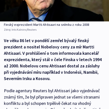
Finský exprezident Martti Ahtisaari na snímku z roku 2008
Zdroj:
Ints Kalnins/Reuters
Ve věku 86 let v pondělí zemřel bývalý finský
prezident a nositel Nobelovy ceny za mír Martti
Ahtisaari. V prohlášení o tom informovala kancelář
exprezidenta, který stál v čele Finska v letech 1994
až 2000. Nobelovu cenu Ahtisaari dostal za zásluhy
při vyjednávání míru například v Indonésii, Namibii,
Severním Irsku a Kosovu.
Podle agentury Reuters byl Ahtissari jako vyjednávač
známý tím, že byl připraven jednat se všemi stranami
konfliktu a byl schopen trpělivě čekat na vhodný