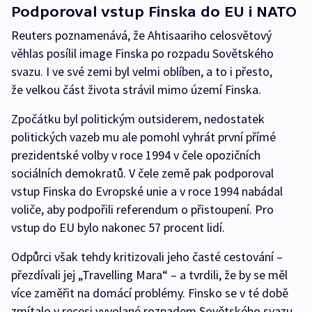
Podporoval vstup Finska do EU i NATO
Reuters poznamenává, že Ahtisaariho celosvětový
věhlas posílil image Finska po rozpadu Sovětského
svazu. I ve své zemi byl velmi oblíben, a to i přesto,
že velkou část života strávil mimo území Finska.
Zpočátku byl politickým outsiderem, nedostatek
politických vazeb mu ale pomohl vyhrát první přímé
prezidentské volby v roce 1994 v čele opozičních
sociálních demokratů. V čele země pak podporoval
vstup Finska do Evropské unie a v roce 1994 nabádal
voliče, aby podpořili referendum o přistoupení. Pro
vstup do EU bylo nakonec 57 procent lidí.
Odpůrci však tehdy kritizovali jeho časté cestování –
přezdívali jej „Travelling Mara“ – a tvrdili, že by se měl
více zaměřit na domácí problémy. Finsko se v té době
zmítalo v recesi vyvolané rozpadem Sovětského svazu,