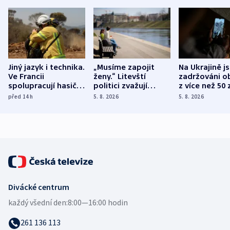
Jiný jazyk i technika.
„Musíme zapojit
Na Ukrajině j
Ve Francii
ženy.“ Litevští
zadržováni o
spolupracují hasiči z
politici zvažují
z více než 50 
různých zemí
dohodu o
Bojovali na s
před 14
h
5. 8. 2026
5. 8. 2026
demografii
Ruska
Divácké centrum
každý všední den:
8:00—16:00 hodin
261 136 113