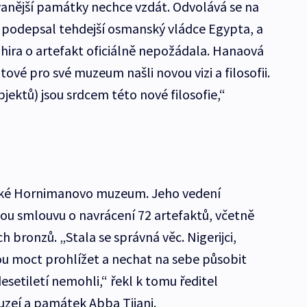
anější památky nechce vzdát. Odvolává se na
 podepsal tehdejší osmanský vládce Egypta, a
hira o artefakt oficiálně nepožádala. Hanaová
ové pro své muzeum našli novou vizi a filosofii.
bjektů) jsou srdcem této nové filosofie,“
nské Hornimanovo muzeum. Jeho vedení
dou smlouvu o navrácení 72 artefaktů, včetně
 bronzů. „Stala se správná věc. Nigerijci,
dou moct prohlížet a nechat na sebe působit
setiletí nemohli,“ řekl k tomu ředitel
uzeí a památek Abba Tijani.