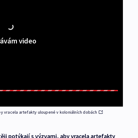
ávám video
by vracela artefakty uloupené v koloniálních dobách
ěji potýkají s výzvami, aby vracela artefakty