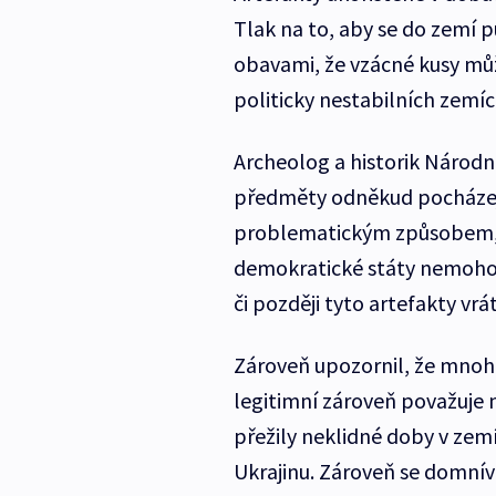
Tlak na to, aby se do zemí p
obavami, že vzácné kusy můž
politicky nestabilních zemíc
Archeolog a historik Národn
předměty odněkud pocházejí 
problematickým způsobem, t
demokratické státy nemohou 
či později tyto artefakty vrát
Zároveň upozornil, že mnohé
legitimní zároveň považuje
přežily neklidné doby v zemíc
Ukrajinu. Zároveň se domnívá