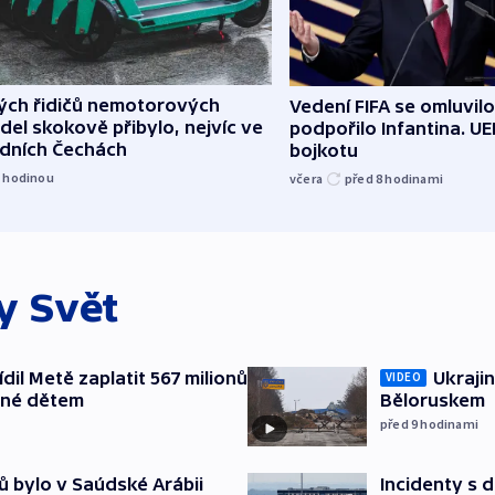
lých řidičů nemotorových
Vedení FIFA se omluvil
del skokově přibylo, nejvíc ve
podpořilo Infantina. UE
edních Čechách
bojkotu
1
hodinou
včera
před 8
hodinami
ky
Svět
il Metě zaplatit 567 milionů
Ukrajin
VIDEO
ené dětem
Běloruskem
před 9
hodinami
ů bylo v Saúdské Arábii
Incidenty s d