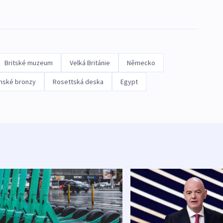
Britské muzeum
Velká Británie
Německo
nské bronzy
Rosettská deska
Egypt