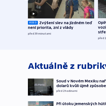
Opi
Zvýšení slev na jízdném teď
VIDEO
vozi
není priorita, zní z vlády
stř
před 39
minutami
před 
Aktuálně z rubri
Soud v Novém Mexiku naříd
dolarů kvůli újmě způsob
před 2
hodinami
Při útoku jemenských hútí