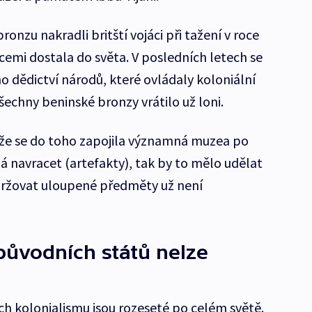
bronzu nakradli britští vojáci při tažení v roce
cemi dostala do světa. V posledních letech se
 dědictví národů, které ovládaly koloniální
chny beninské bronzy vrátilo už loni.
e, že se do toho zapojila významná muzea po
á navracet (artefakty), tak by to mělo udělat
ržovat uloupené předměty už není
původních států nelze
ch kolonialismu jsou rozeseté po celém světě.