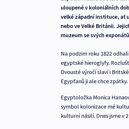
uloupené v koloniálních do
velké západní instituce, ať
nebo ve Velké Británii. Jejic
muzeum se svých exponátů n
Na podzim roku 1822 odhalil
egyptské hieroglyfy. Rozlušt
Dvousté výročí slaví i Brits
Egypťanů ji ale chce zpátky.
Egyptoložka Monica Hanaová 
symbol kolonizace mé kultu
kulturní násilí. Dnes jsme v 