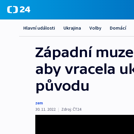
Hlavní události
Ukrajina
Volby
Domácí
Západní muzea
aby vracela u
původu
zem
30. 11. 2022
|
Zdroj:
ČT24