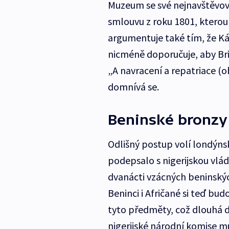
Muzeum se své nejnavštěvov
smlouvu z roku 1801, kterou
argumentuje také tím, že Ká
nicméně doporučuje, aby Brit
„A navracení a repatriace (o
domnívá se.
Beninské bronzy
Odlišný postup volí londý
podepsalo s nigerijskou vlá
dvanácti vzácných beninských
Beninci i Afričané si teď bu
tyto předměty, což dlouhá de
nigerijské národní komise m