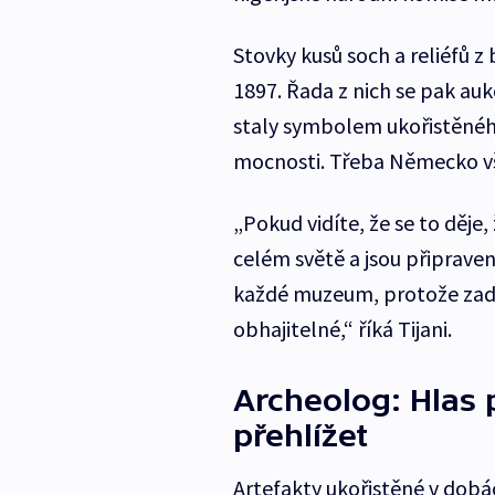
Stovky kusů soch a reliéfů z 
1897. Řada z nich se pak auk
staly symbolem ukořistěného
mocnosti. Třeba Německo vše
„Pokud vidíte, že se to děj
celém světě a jsou připraven
každé muzeum, protože zad
obhajitelné,“ říká Tijani.
Archeolog: Hlas 
přehlížet
Artefakty ukořistěné v dobá