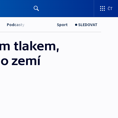
ČT
Podcasty
Sport
SLEDOVAT
ím tlakem,
do zemí