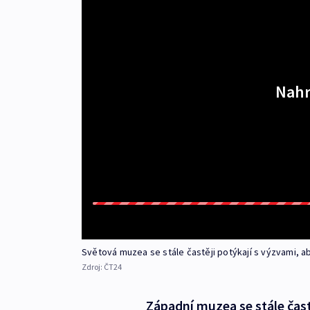
Nahr
Světová muzea se stále častěji potýkají s výzvami, a
Zdroj:
ČT24
Západní muzea se stále čast