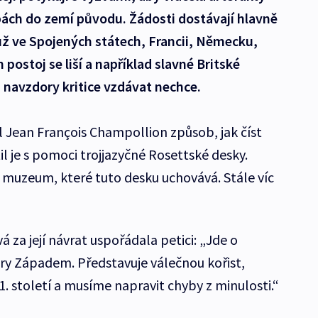
bách do zemí původu. Žádosti dostávají hlavně
 už ve Spojených státech, Francii, Německu,
h postoj se liší a například slavné Britské
avzdory kritice vzdávat nechce.
 Jean François Champollion způsob, jak číst
il je s pomoci trojjazyčné Rosettské desky.
ké muzeum, které tuto desku uchovává. Stále víc
za její návrat uspořádala petici: „Jde o
ry Západem. Představuje válečnou kořist,
21. století a musíme napravit chyby z minulosti.“