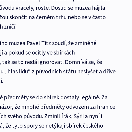
ůvodu vracely, roste. Dosud se muzea hájila
ou skončit na černém trhu nebo se v často
h zničí.
ího muzea Pavel Titz soudí, že zmíněné
a pokud se ocitly ve sbírkách
ak se to nedá ignorovat. Domnívá se, že
„hlas lidu“ z původních států neslyšet a dříve
í.
 předměty se do sbírek dostaly legálně. Za
 názor, že mnohé předměty odvozem za hranice
h svého původu. Zmínil Írák, Sýrii a nyní i
, že tyto spory se netýkají sbírek českého