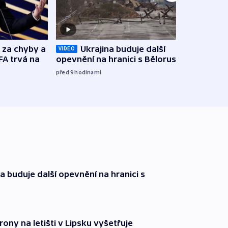
o za chyby a
Ukrajina buduje další
Zbyte
VIDEO
FA trvá na
opevnění na hranici s Běloruskem
obtěž
zách
před 9
hodinami
před 1
a buduje další opevnění na hranici s
rony na letišti v Lipsku vyšetřuje