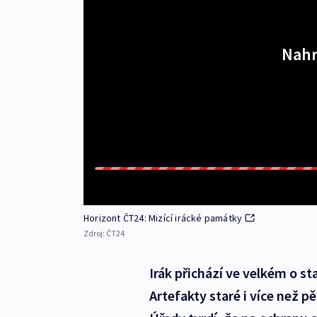
Nahr
Horizont ČT24: Mizící irácké památky
Zdroj:
ČT24
Irák přichází ve velkém o s
Artefakty staré i více než pě