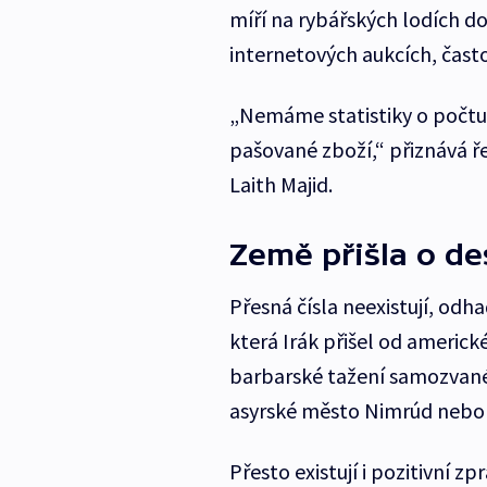
míří na rybářských lodích do
internetových aukcích, často
„Nemáme statistiky o počtu 
pašované zboží,“ přiznává ř
Laith Majid.
Země přišla o des
Přesná čísla neexistují, odh
která Irák přišel od americké
barbarské tažení samozvané
asyrské město Nimrúd nebo 
Přesto existují i pozitivní 