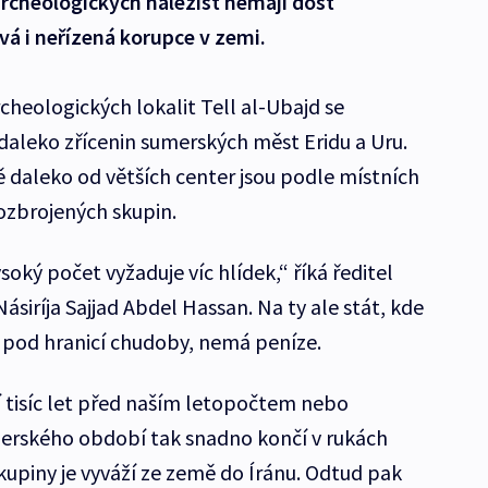
archeologických nalezišť nemají dost
á i neřízená korupce v zemi.
cheologických lokalit Tell al-Ubajd se
edaleko zřícenin sumerských měst Eridu a Uru.
daleko od větších center jsou podle místních
zbrojených skupin.
soký počet vyžaduje víc hlídek,“ říká ředitel
siríja Sajjad Abdel Hassan. Na ty ale stát, kde
je pod hranicí chudoby, nemá peníze.
í tisíc let před naším letopočtem nebo
erského období tak snadno končí v rukách
upiny je vyváží ze země do Íránu. Odtud pak