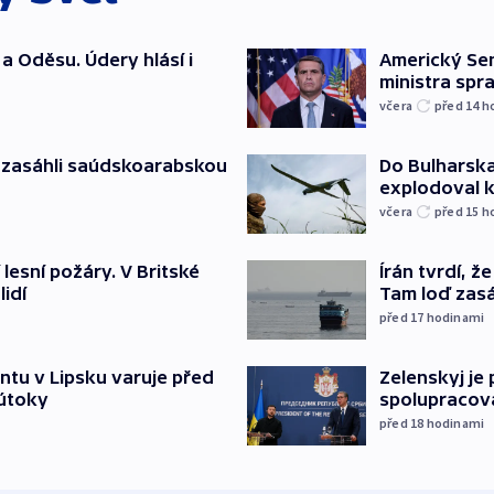
a Oděsu. Údery hlásí i
Americký Sen
ministra spr
včera
před 14
h
e zasáhli saúdskoarabskou
Do Bulharska
explodoval 
včera
před 15
h
 lesní požáry. V Britské
Írán tvrdí, 
lidí
Tam loď zasáh
před 17
hodinami
ntu v Lipsku varuje před
Zelenskyj je
 útoky
spolupracova
před 18
hodinami