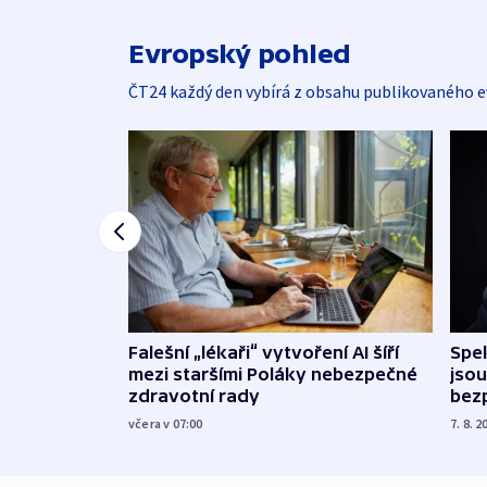
Evropský pohled
ČT24 každý den vybírá z obsahu publikovaného e
Falešní „lékaři“ vytvoření AI šíří
Spe
mezi staršími Poláky nebezpečné
jsou
zdravotní rady
bez
včera v 07:00
7. 8. 2