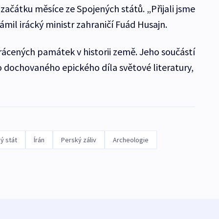
začátku měsíce ze Spojených států. „Přijali jsme
ámil irácký ministr zahraničí Fuád Husajn.
vrácených památek v historii země. Jeho součástí
ho dochovaného epického díla světové literatury,
ý stát
Írán
Perský záliv
Archeologie