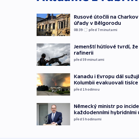
Rusové útočili na Charkov 
úřady v Bělgorodu
08:39
před 7
minutami
Jemenští hútíové tvrdí, ž
rafinerii
před 59
minutami
Kanadu i Evropu dál sužují
Kolumbii evakuovali tisíce 
před 1
hodinou
Německý ministr po incide
každodenními hybridními
před 5
hodinami