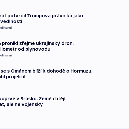
át potvrdil Trumpova právníka jako
avedlnosti
odinami
 pronikl zřejmě ukrajinský dron,
kilometr od plynovodu
odinami
že se s Ománem blíží k dohodě o Hormuzu.
l projektil
 poprvé v Srbsku. Země chtějí
t, ale ne vojensky