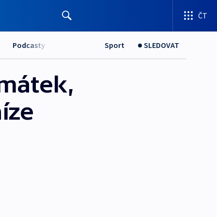
ČT
Podcasty
Sport
SLEDOVAT
amátek,
íze