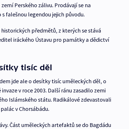
 zemí Perského zálivu. Prodávají se na
 s falešnou legendou jejich původu.
historických předmětů, z kterých se stává
editel iráckého Ústavu pro památky a dědictví
ítky tisíc děl
adem jde ale o desítky tisíc uměleckých děl, o
 invaze v roce 2003. Další ránu zasadilo zemi
ho Islámského státu. Radikálové zdevastovali
palác v Chorsábádu.
zprávy. Část uměleckých artefaktů se do Bagdádu