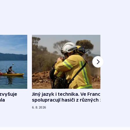
Jiný jazyk i technika. Ve Francii
zvyšuje
„Musí
spolupracují hasiči z různých zemí
la
polit
demo
6. 8. 2026
5. 8. 20