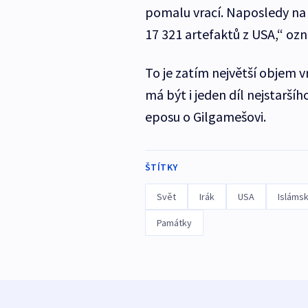
pomalu vrací. Naposledy na 
17 321 artefaktů z USA,“ ozn
To je zatím největší objem 
má být i jeden díl nejstarší
eposu o Gilgamešovi.
ŠTÍTKY
Svět
Irák
USA
Islámsk
Památky