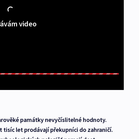
ávám video
tarověké památky nevyčíslitelné hodnoty.
t tisíc let prodávají překupníci do zahraničí.