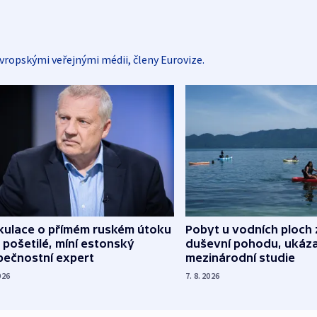
vropskými veřejnými médii, členy Eurovize.
kulace o přímém ruském útoku
Pobyt u vodních ploch 
 pošetilé, míní estonský
duševní pohodu, ukáza
pečnostní expert
mezinárodní studie
026
7. 8. 2026