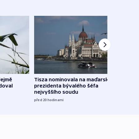
řejmě
Tisza nominovala na maďarského
Ruský
doval
prezidenta bývalého šéfa
čtyři 
nejvyššího soudu
včera
před 20
hodinami