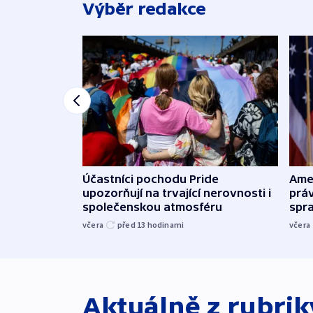
Výběr redakce
Účastníci pochodu Pride
Ame
upozorňují na trvající nerovnosti i
práv
společenskou atmosféru
spr
včera
před 13
hodinami
včera
Aktuálně z rubri