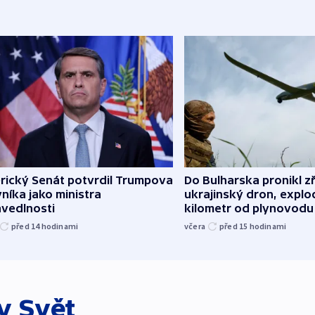
rický Senát potvrdil Trumpova
Do Bulharska pronikl z
níka jako ministra
ukrajinský dron, explo
avedlnosti
kilometr od plynovodu
před 14
hodinami
včera
před 15
hodinami
ky
Svět