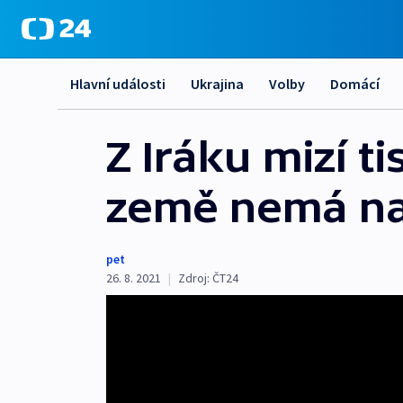
Hlavní události
Ukrajina
Volby
Domácí
Z Iráku mizí t
země nemá na 
pet
26. 8. 2021
|
Zdroj:
ČT24