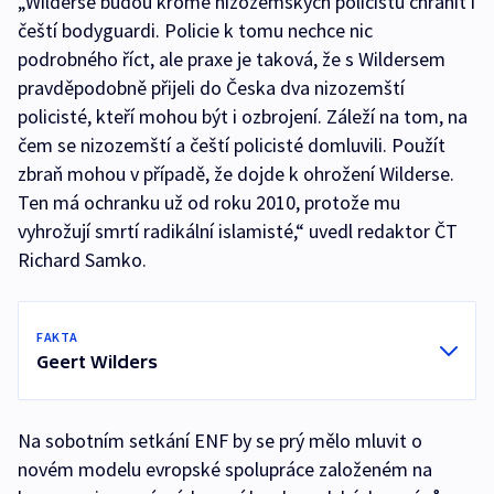
„Wilderse budou kromě nizozemských policistů chránit i
čeští bodyguardi. Policie k tomu nechce nic
podrobného říct, ale praxe je taková, že s Wildersem
pravděpodobně přijeli do Česka dva nizozemští
policisté, kteří mohou být i ozbrojení. Záleží na tom, na
čem se nizozemští a čeští policisté domluvili. Použít
zbraň mohou v případě, že dojde k ohrožení Wilderse.
Ten má ochranku už od roku 2010, protože mu
vyhrožují smrtí radikální islamisté,“ uvedl redaktor ČT
Richard Samko.
FAKTA
Geert Wilders
Na sobotním setkání ENF by se prý mělo mluvit o
novém modelu evropské spolupráce založeném na