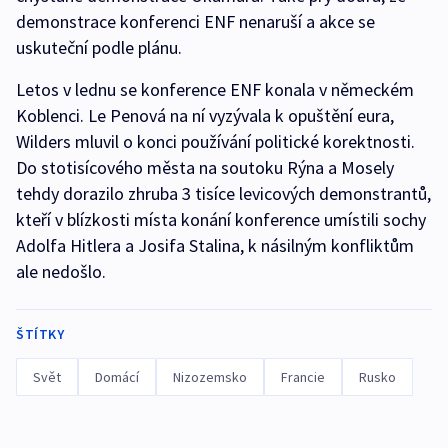
demonstrace konferenci ENF nenaruší a akce se
uskuteční podle plánu.
Letos v lednu se konference ENF konala v německém
Koblenci. Le Penová na ní vyzývala k opuštění eura,
Wilders mluvil o konci používání politické korektnosti.
Do stotisícového města na soutoku Rýna a Mosely
tehdy dorazilo zhruba 3 tisíce levicových demonstrantů,
kteří v blízkosti místa konání konference umístili sochy
Adolfa Hitlera a Josifa Stalina, k násilným konfliktům
ale nedošlo.
ŠTÍTKY
Svět
Domácí
Nizozemsko
Francie
Rusko