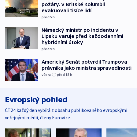
požáry. V Britské Kolumbii
evakuovali tisíce lidí
před 5
h
Německý ministr po incidentu v
Lipsku varuje před každodenními
hybridními útoky
před 9
h
Americký Senát potvrdil Trumpova
právníka jako ministra spravedlnosti
včera
před 18
h
Evropský pohled
ČT24 každý den vybírá z obsahu publikovaného evropskými
veřejnými médii, členy Eurovize.