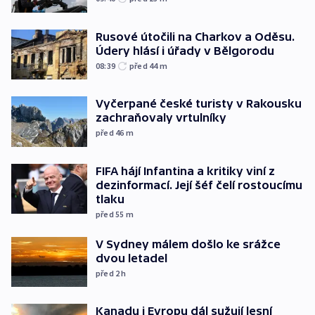
Rusové útočili na Charkov a Oděsu.
Údery hlásí i úřady v Bělgorodu
08:39
před 44
m
Vyčerpané české turisty v Rakousku
zachraňovaly vrtulníky
před 46
m
FIFA hájí Infantina a kritiky viní z
dezinformací. Její šéf čelí rostoucímu
tlaku
před 55
m
V Sydney málem došlo ke srážce
dvou letadel
před 2
h
Kanadu i Evropu dál sužují lesní