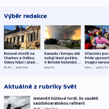
Výběr redakce
Rusové útočili na
Kanadu i Evropu dál
Účastníci po
Charkov a Oděsu.
sužují lesní požáry.
Pride upozorň
Údery hlásí i úřady v
V Britské Kolumbii
trvající nerov
Bělgorodu
evakuovali tisíce lidí
společensko
08:39
před 44
m
před 5
h
včera
před 17
h
atmosféru
Aktuálně z rubriky
Svět
Jemenští hútíové tvrdí, že zasáhli
saúdskoarabskou rafinerii
09:40
před 25
m