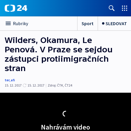
Sport
SLEDOVAT
Rubriky
Wilders, Okamura, Le
Penová. V Praze se sejdou
zástupci protiimigračních
stran
ter
,
afi
15. 12. 2017
15. 12. 2017
|
Zdroj:
ČTK
,
ČT24
Nahrávám video