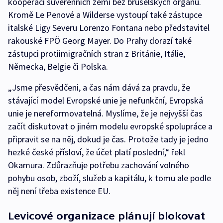
kooperaci suverénních zemí bez bruselských orgánů.
Kromě Le Penové a Wilderse vystoupí také zástupce
italské Ligy Severu Lorenzo Fontana nebo představitel
rakouské FPÖ Georg Mayer. Do Prahy dorazí také
zástupci protiimigračních stran z Británie, Itálie,
Německa, Belgie či Polska.
„Jsme přesvědčeni, a čas nám dává za pravdu, že
stávající model Evropské unie je nefunkční, Evropská
unie je nereformovatelná. Myslíme, že je nejvyšší čas
začít diskutovat o jiném modelu evropské spolupráce a
připravit se na něj, dokud je čas. Protože tady je jedno
hezké české přísloví, že účet platí poslední,“ řekl
Okamura. Zdůrazňuje potřebu zachování volného
pohybu osob, zboží, služeb a kapitálu, k tomu ale podle
něj není třeba existence EU.
Levicové organizace plánují blokovat