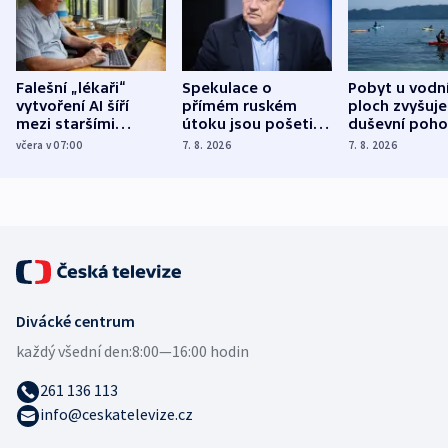
Falešní „lékaři“
Spekulace o
Pobyt u vodn
vytvoření AI šíří
přímém ruském
ploch zvyšuje
mezi staršími
útoku jsou pošetilé,
duševní poho
Poláky nebezpečné
míní estonský
ukázala
včera v 07:00
7. 8. 2026
7. 8. 2026
zdravotní rady
bezpečnostní
mezinárodní 
expert
Divácké centrum
každý všední den:
8:00—16:00 hodin
261 136 113
info@ceskatelevize.cz