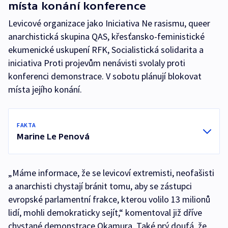
místa konání konference
Levicové organizace jako Iniciativa Ne rasismu, queer
anarchistická skupina QAS, křesťansko-feministické
ekumenické uskupení RFK, Socialistická solidarita a
iniciativa Proti projevům nenávisti svolaly proti
konferenci demonstrace. V sobotu plánují blokovat
místa jejího konání.
FAKTA
Marine Le Penová
„Máme informace, že se levicoví extremisti, neofašisti
a anarchisti chystají bránit tomu, aby se zástupci
evropské parlamentní frakce, kterou volilo 13 milionů
lidí, mohli demokraticky sejít,“ komentoval již dříve
chystané demonstrace Okamura. Také prý doufá, že