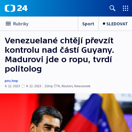
Sport
SLEDOVAT
Rubriky
Venezuelané chtějí převzít
kontrolu nad částí Guyany.
Madurovi jde o ropu, tvrdí
politolog
pov
,
hop
4. 12. 2023
4. 12. 2023
|
Zdroj:
ČTK
,
Reuters
,
Newsweek