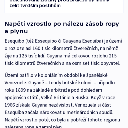
čelit tvrdším postihům
Napětí vzrostlo po nálezu zásob ropy
a plynu
Esequibo (též Essequibo či Guayana Esequiba) je území
o rozloze asi 160 tisíc kilometrů čtverečních, na němž
žije na 125 tisíc lidí. Guyana má celkovou rozlohu 215
tisíc kilometrů čtverečních a na osm set tisíc obyvatel.
Území patřilo v koloniálním období ke španělské
Venezuele. Guyaně – tehdy britské kolonii – připadlo
roku 1899 na základě arbitráže pod dohledem
Spojených států, Velké Británie a Ruska. Když v roce
1966 získala Guyana nezávislost, Venezuela si část
Esequiba začala nárokovat u mezinárodních soudů.
Napětí vzrostlo poté, co byla u pobřeží tohoto regionu
nalezena ropa a zemní plyn.