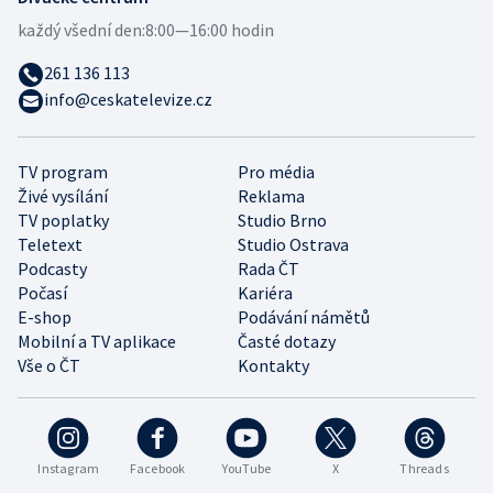
každý všední den:
8:00—16:00 hodin
261 136 113
info@ceskatelevize.cz
TV program
Pro média
Živé vysílání
Reklama
TV poplatky
Studio Brno
Teletext
Studio Ostrava
Podcasty
Rada ČT
Počasí
Kariéra
E-shop
Podávání námětů
Mobilní a TV aplikace
Časté dotazy
Vše o ČT
Kontakty
Instagram
Facebook
YouTube
X
Threads