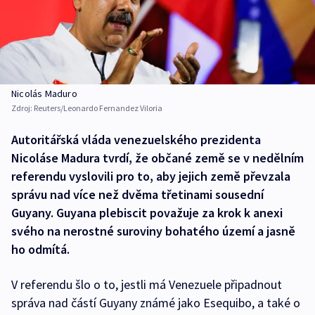
Nicolás Maduro
Zdroj:
Reuters/Leonardo Fernandez Viloria
Autoritářská vláda venezuelského prezidenta
Nicoláse Madura tvrdí, že občané země se v nedělním
referendu vyslovili pro to, aby jejich země převzala
správu nad více než dvěma třetinami sousední
Guyany. Guyana plebiscit považuje za krok k anexi
svého na nerostné suroviny bohatého území a jasně
ho odmítá.
V referendu šlo o to, jestli má Venezuele připadnout
správa nad částí Guyany známé jako Esequibo, a také o