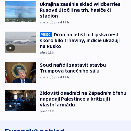
Ukrajina zasáhla sklad Wildberries,
Rusové útočili na trh, hasiče či
stadion
včera
před 11
h
Dron na letišti u Lipska nesl
VIDEO
skoro kilo trhaviny, indicie ukazují
na Rusko
před 11
h
Soud nařídil zastavit stavbu
Trumpova tanečního sálu
včera
před 11
h
Židovští osadníci na Západním břehu
napadají Palestince a kritizují i
vlastní armádu
před 11
h