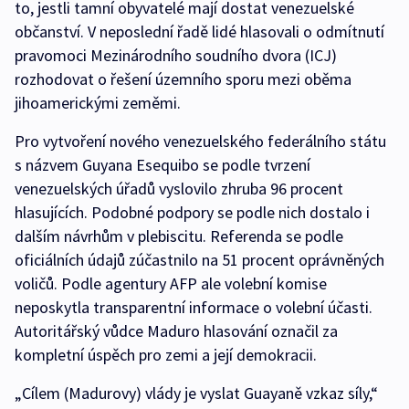
to, jestli tamní obyvatelé mají dostat venezuelské
občanství. V neposlední řadě lidé hlasovali o odmítnutí
pravomoci Mezinárodního soudního dvora (ICJ)
rozhodovat o řešení územního sporu mezi oběma
jihoamerickými zeměmi.
Pro vytvoření nového venezuelského federálního státu
s názvem Guyana Esequibo se podle tvrzení
venezuelských úřadů vyslovilo zhruba 96 procent
hlasujících. Podobné podpory se podle nich dostalo i
dalším návrhům v plebiscitu. Referenda se podle
oficiálních údajů zúčastnilo na 51 procent oprávněných
voličů. Podle agentury AFP ale volební komise
neposkytla transparentní informace o volební účasti.
Autoritářský vůdce Maduro hlasování označil za
kompletní úspěch pro zemi a její demokracii.
„Cílem (Madurovy) vlády je vyslat Guayaně vzkaz síly,“