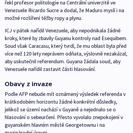
řekl profesor politologie na Centrální univerzitě ve
Venezuele Ricardo Sucre a dodal, že Maduro myslí i na
možné rozšíření těžby ropy a plynu.
ICJ v pátek nařídil Venezuele, aby nepodnikala žádné
kroky, které by zbavily Guyanu kontroly nad Esequibem.
Soud však Caracasu, který tvrdí, že mu oblast byla před
více než 120 lety neprávem odňata, výslovně nezakázal,
aby uskutečnil referendum. Guyana žádala soud, aby
Venezuele nařídil zastavit části hlasování.
Obavy z invaze
Podle AFP nebude mít oznámený výsledek referenda v
krátkodobém horizontu žádné konkrétní důsledky,
jelikož se území nachází v Guyaně a nejednalo se o
hlasování o sebeurčení. Přesto vyvolalo znepokojení v
guyanském hlavním městě Georgetownu i na
mezinárodní úrovni.