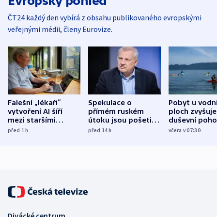
Evropský pohled
ČT24 každý den vybírá z obsahu publikovaného evropskými
veřejnými médii, členy Eurovize.
Falešní „lékaři“
Spekulace o
Pobyt u vodn
vytvoření AI šíří
přímém ruském
ploch zvyšuje
mezi staršími
útoku jsou pošetilé,
duševní poho
Poláky nebezpečné
míní estonský
ukázala
před 1
h
před 14
h
včera v 07:30
zdravotní rady
bezpečnostní
mezinárodní 
expert
Divácké centrum