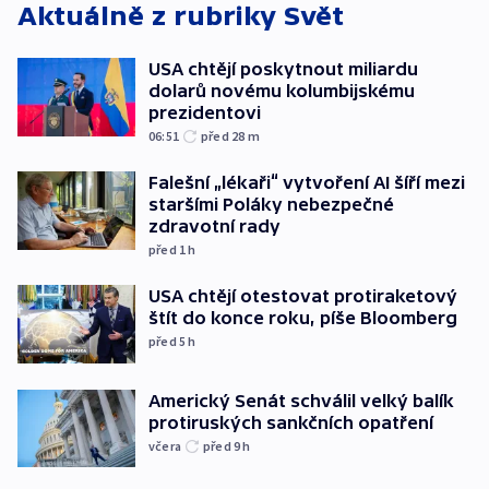
Aktuálně z rubriky
Svět
USA chtějí poskytnout miliardu
dolarů novému kolumbijskému
prezidentovi
06:51
před 28
m
Falešní „lékaři“ vytvoření AI šíří mezi
staršími Poláky nebezpečné
zdravotní rady
před 1
h
USA chtějí otestovat protiraketový
štít do konce roku, píše Bloomberg
před 5
h
Americký Senát schválil velký balík
protiruských sankčních opatření
včera
před 9
h