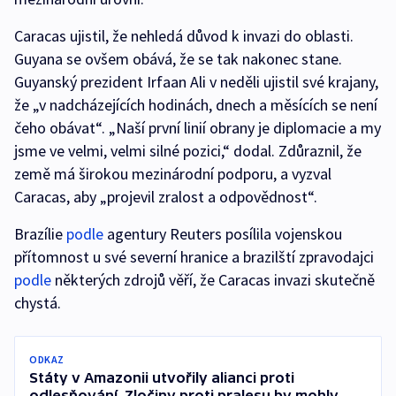
Caracas ujistil, že nehledá důvod k invazi do oblasti.
Guyana se ovšem obává, že se tak nakonec stane.
Guyanský prezident Irfaan Ali v neděli ujistil své krajany,
že „v nadcházejících hodinách, dnech a měsících se není
čeho obávat“. „Naší první linií obrany je diplomacie a my
jsme ve velmi, velmi silné pozici,“ dodal. Zdůraznil, že
země má širokou mezinárodní podporu, a vyzval
Caracas, aby „projevil zralost a odpovědnost“.
Brazílie
podle
agentury Reuters posílila vojenskou
přítomnost u své severní hranice a brazilští zpravodajci
podle
některých zdrojů věří, že Caracas invazi skutečně
chystá.
ODKAZ
Státy v Amazonii utvořily alianci proti
odlesňování. Zločiny proti pralesu by mohly