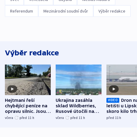
Referendum
Mezinárodní soudní dvůr
Výběr redakce
Výběr redakce
Hejtmani řeší
Ukrajina zasáhla
Dron n
VIDEO
chybějící peníze na
sklad Wildberries,
letišti u Lips
opravu silnic. Jsou
Rusové útočili na
skoro kilo trh
nenárokové, namítá
trh, hasiče či
indicie ukazuj
včera
před 11
h
včera
před 11
h
před 11
h
ministerstvo
stadion
Rusko