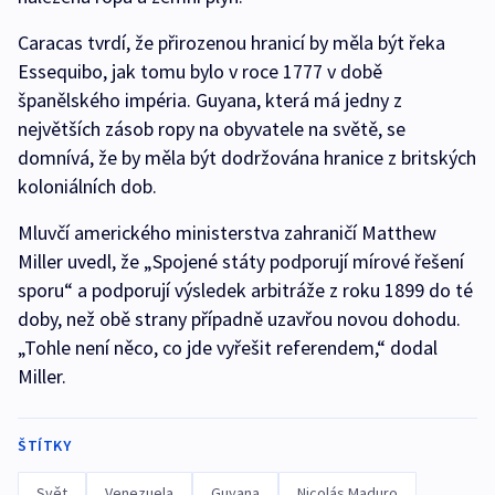
Caracas tvrdí, že přirozenou hranicí by měla být řeka
Essequibo, jak tomu bylo v roce 1777 v době
španělského impéria. Guyana, která má jedny z
největších zásob ropy na obyvatele na světě, se
domnívá, že by měla být dodržována hranice z britských
koloniálních dob.
Mluvčí amerického ministerstva zahraničí Matthew
Miller uvedl, že „Spojené státy podporují mírové řešení
sporu“ a podporují výsledek arbitráže z roku 1899 do té
doby, než obě strany případně uzavřou novou dohodu.
„Tohle není něco, co jde vyřešit referendem,“ dodal
Miller.
ŠTÍTKY
Svět
Venezuela
Guyana
Nicolás Maduro