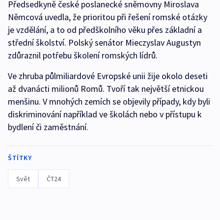
Předsedkyně české poslanecké sněmovny Miroslava
Němcová uvedla, že prioritou při řešení romské otázky
je vzdělání, a to od předškolního věku přes základní a
střední školství. Polský senátor Mieczyslav Augustyn
zdůraznil potřebu školení romských lídrů.
Ve zhruba půlmiliardové Evropské unii žije okolo deseti
až dvanácti milionů Romů. Tvoří tak největší etnickou
menšinu. V mnohých zemích se objevily případy, kdy byli
diskriminování například ve školách nebo v přístupu k
bydlení či zaměstnání.
ŠTÍTKY
Svět
ČT24