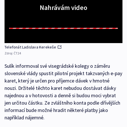
Nahrávám video
Telefonát Ladislava Kerekeše
Zdroj:
ČT24
Sulík informoval své visegrádské kolegy o záměru
slovenské vlády spustit pilotní projekt takzvaných e-pay
karet, který je určen pro příjemce dávek v hmotné
nouzi. Držitelé těchto karet nebudou dostávat dávky
najednou a v hotovosti a denně si budou moci vybrat
jen určitou částku. Ze zvláštního konta podle dřívějších
informací bude možné hradit některé platby jako
například nájemné.