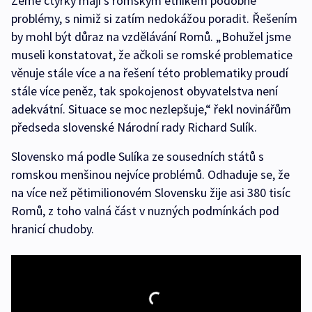
Země čtyřky mají s romským etnikem podobné
problémy, s nimiž si zatím nedokážou poradit. Řešením
by mohl být důraz na vzdělávání Romů. „Bohužel jsme
museli konstatovat, že ačkoli se romské problematice
věnuje stále více a na řešení této problematiky proudí
stále více peněz, tak spokojenost obyvatelstva není
adekvátní. Situace se moc nezlepšuje,“ řekl novinářům
předseda slovenské Národní rady Richard Sulík.
Slovensko má podle Sulíka ze sousedních států s
romskou menšinou nejvíce problémů. Odhaduje se, že
na více než pětimilionovém Slovensku žije asi 380 tisíc
Romů, z toho valná část v nuzných podmínkách pod
hranicí chudoby.