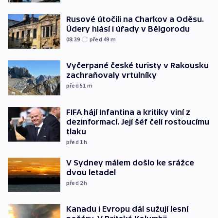
Rusové útočili na Charkov a Oděsu.
Údery hlásí i úřady v Bělgorodu
08:39
před 49
m
Vyčerpané české turisty v Rakousku
zachraňovaly vrtulníky
před 51
m
FIFA hájí Infantina a kritiky viní z
dezinformací. Její šéf čelí rostoucímu
tlaku
před 1
h
V Sydney málem došlo ke srážce
dvou letadel
před 2
h
Kanadu i Evropu dál sužují lesní