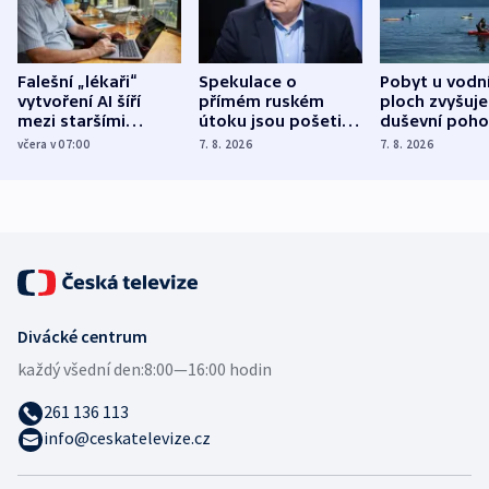
Falešní „lékaři“
Spekulace o
Pobyt u vodn
vytvoření AI šíří
přímém ruském
ploch zvyšuje
mezi staršími
útoku jsou pošetilé,
duševní poho
Poláky nebezpečné
míní estonský
ukázala
včera v 07:00
7. 8. 2026
7. 8. 2026
zdravotní rady
bezpečnostní
mezinárodní 
expert
Divácké centrum
každý všední den:
8:00—16:00 hodin
261 136 113
info@ceskatelevize.cz