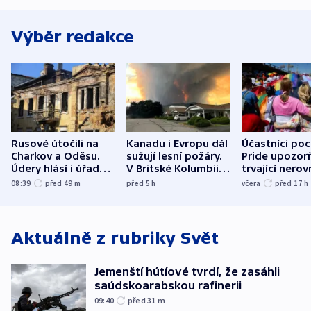
Výběr redakce
Rusové útočili na
Kanadu i Evropu dál
Účastníci po
Charkov a Oděsu.
sužují lesní požáry.
Pride upozorň
Údery hlásí i úřady v
V Britské Kolumbii
trvající nerov
Bělgorodu
evakuovali tisíce lidí
společensko
08:39
před 49
m
před 5
h
včera
před 17
h
atmosféru
Aktuálně z rubriky
Svět
Jemenští hútíové tvrdí, že zasáhli
saúdskoarabskou rafinerii
09:40
před 31
m