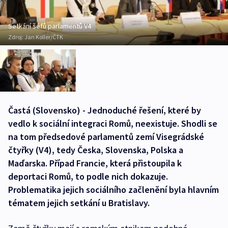
Setkání šéfů parlamentů V4
Zdroj:
Jan Koller/ČTK
Častá (Slovensko) - Jednoduché řešení, které by
vedlo k sociální integraci Romů, neexistuje. Shodli se
na tom předsedové parlamentů zemí Visegrádské
čtyřky (V4), tedy Česka, Slovenska, Polska a
Maďarska. Případ Francie, která přistoupila k
deportaci Romů, to podle nich dokazuje.
Problematika jejich sociálního začlenění byla hlavním
tématem jejich setkání u Bratislavy.