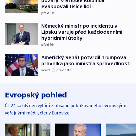
požáry. V Britské Kolumbii
evakuovali tisíce lidí
před 5
h
Německý ministr po incidentu v
Lipsku varuje před každodenními
hybridními útoky
před 9
h
Americký Senát potvrdil Trumpova
právníka jako ministra spravedlnosti
včera
před 18
h
Evropský pohled
ČT24 každý den vybírá z obsahu publikovaného evropskými
veřejnými médii, členy Eurovize.