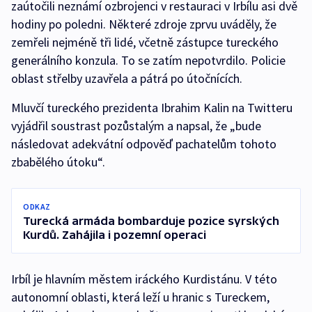
zaútočili neznámí ozbrojenci v restauraci v Irbílu asi dvě
hodiny po poledni. Některé zdroje zprvu uváděly, že
zemřeli nejméně tři lidé, včetně zástupce tureckého
generálního konzula. To se zatím nepotvrdilo. Policie
oblast střelby uzavřela a pátrá po útočnících.
Mluvčí tureckého prezidenta Ibrahim Kalin na Twitteru
vyjádřil soustrast pozůstalým a napsal, že „bude
následovat adekvátní odpověď pachatelům tohoto
zbabělého útoku“.
ODKAZ
Turecká armáda bombarduje pozice syrských
Kurdů. Zahájila i pozemní operaci
Irbíl je hlavním městem iráckého Kurdistánu. V této
autonomní oblasti, která leží u hranic s Tureckem,