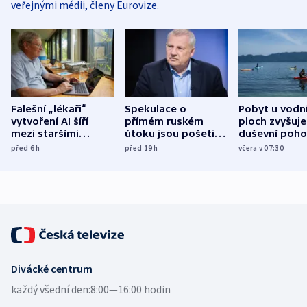
veřejnými médii, členy Eurovize.
Falešní „lékaři“
Spekulace o
Pobyt u vodn
vytvoření AI šíří
přímém ruském
ploch zvyšuje
mezi staršími
útoku jsou pošetilé,
duševní poho
Poláky nebezpečné
míní estonský
ukázala
před 6
h
před 19
h
včera v 07:30
zdravotní rady
bezpečnostní
mezinárodní 
expert
Divácké centrum
každý všední den:
8:00—16:00 hodin