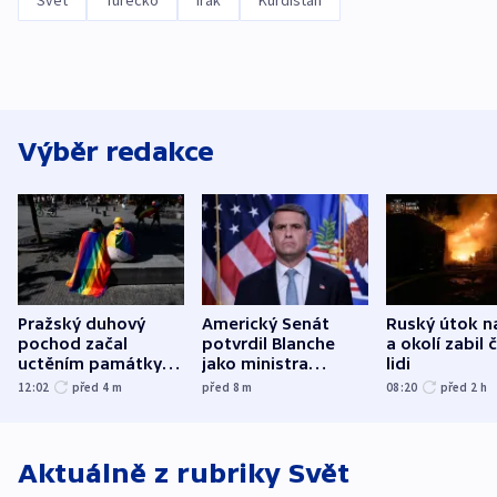
Svět
Turecko
Irák
Kurdistán
Výběr redakce
Pražský duhový
Americký Senát
Ruský útok n
pochod začal
potvrdil Blanche
a okolí zabil č
uctěním památky
jako ministra
lidi
obětí berlínského
spravedlnosti
12:02
před 4
m
před 8
m
08:20
před 2
h
útoku
Aktuálně z rubriky
Svět