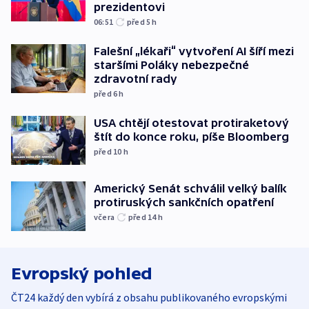
prezidentovi
06:51
před 5
h
Falešní „lékaři“ vytvoření AI šíří mezi
staršími Poláky nebezpečné
zdravotní rady
před 6
h
USA chtějí otestovat protiraketový
štít do konce roku, píše Bloomberg
před 10
h
Americký Senát schválil velký balík
protiruských sankčních opatření
včera
před 14
h
Evropský pohled
ČT24 každý den vybírá z obsahu publikovaného evropskými