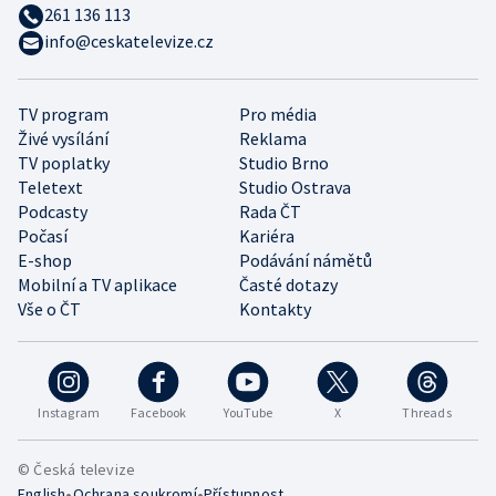
261 136 113
info@ceskatelevize.cz
TV program
Pro média
Živé vysílání
Reklama
TV poplatky
Studio Brno
Teletext
Studio Ostrava
Podcasty
Rada ČT
Počasí
Kariéra
E-shop
Podávání námětů
Mobilní a TV aplikace
Časté dotazy
Vše o ČT
Kontakty
Instagram
Facebook
YouTube
X
Threads
© Česká televize
•
•
English
Ochrana soukromí
Přístupnost