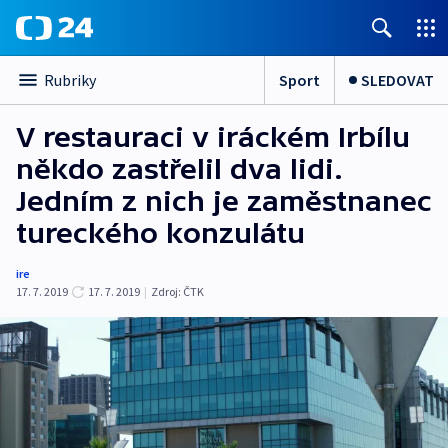
Sport
SLEDOVAT
Rubriky
V restauraci v iráckém Irbílu
někdo zastřelil dva lidi.
Jedním z nich je zaměstnanec
tureckého konzulátu
ire
17. 7. 2019
17. 7. 2019
|
Zdroj:
ČTK