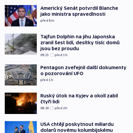
Americký Senát potvrdil Blanche
jako ministra spravedlnosti
před 8
m
Tajfun Dolphin na jihu Japonska
zranil šest lidí, desítky tisíc domů
jsou bez proudu
09:15
před 1
h
Pentagon zveřejnil další dokumenty
o pozorování UFO
před 1
h
Ruský útok na Kyjev a okolí zabil
čtyři lidi
08:20
před 2
h
USA chtějí poskytnout miliardu
dolarů novému kolumbijskému