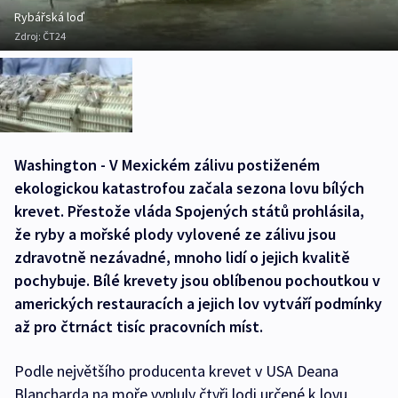
Rybářská loď
Zdroj:
ČT24
Washington - V Mexickém zálivu postiženém
ekologickou katastrofou začala sezona lovu bílých
krevet. Přestože vláda Spojených států prohlásila,
že ryby a mořské plody vylovené ze zálivu jsou
zdravotně nezávadné, mnoho lidí o jejich kvalitě
pochybuje. Bílé krevety jsou oblíbenou pochoutkou v
amerických restauracích a jejich lov vytváří podmínky
až pro čtrnáct tisíc pracovních míst.
Podle největšího producenta krevet v USA Deana
Blancharda na moře vypluly čtyři lodi určené k lovu