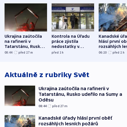
Ukrajina zaútočila
Kontrola na Úřadu
Kanadské úř
na rafinerii v
práce zjistila
hlásí první o
Tatarstánu, Rusko
nedostatky v
rozsáhlých le
udeřilo na Sumy a
účetnictví za 5,6
požárů
08:44
před 27
m
před 1
h
06:20
před 2
h
Oděsu
miliardy
Aktuálně z rubriky
Svět
Ukrajina zaútočila na rafinerii v
Tatarstánu, Rusko udeřilo na Sumy a
Oděsu
08:44
před 27
m
Kanadské úřady hlásí první oběť
rozsáhlých lesních požárů