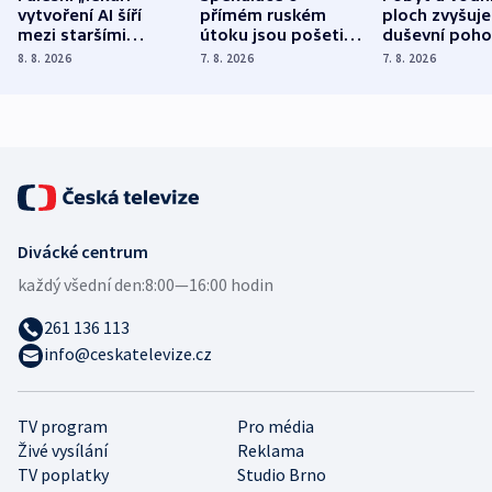
vytvoření AI šíří
přímém ruském
ploch zvyšuje
mezi staršími
útoku jsou pošetilé,
duševní poho
Poláky nebezpečné
míní estonský
ukázala
8. 8. 2026
7. 8. 2026
7. 8. 2026
zdravotní rady
bezpečnostní
mezinárodní 
expert
Divácké centrum
každý všední den:
8:00—16:00 hodin
261 136 113
info@ceskatelevize.cz
TV program
Pro média
Živé vysílání
Reklama
TV poplatky
Studio Brno