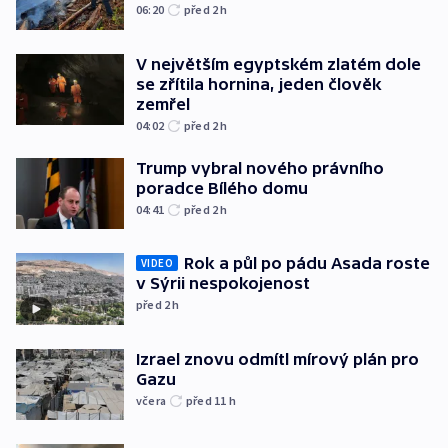
06:20
před 2
h
V největším egyptském zlatém dole
se zřítila hornina, jeden člověk
zemřel
04:02
před 2
h
Trump vybral nového právního
poradce Bílého domu
04:41
před 2
h
Rok a půl po pádu Asada roste
VIDEO
v Sýrii nespokojenost
před 2
h
Izrael znovu odmítl mírový plán pro
Gazu
včera
před 11
h