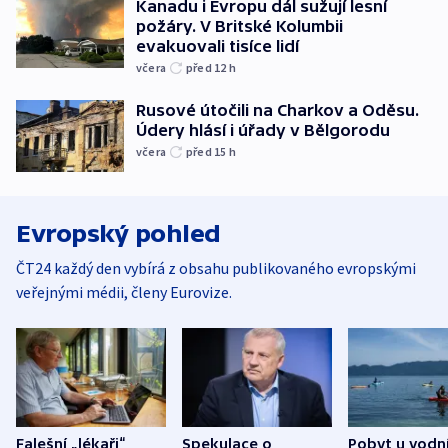
Kanadu i Evropu dál sužují lesní
požáry. V Britské Kolumbii
evakuovali tisíce lidí
včera
před 12
h
Rusové útočili na Charkov a Oděsu.
Údery hlásí i úřady v Bělgorodu
včera
před 15
h
Evropský pohled
ČT24 každý den vybírá z obsahu publikovaného evropskými
veřejnými médii, členy Eurovize.
Falešní „lékaři“
Spekulace o
Pobyt u vodn