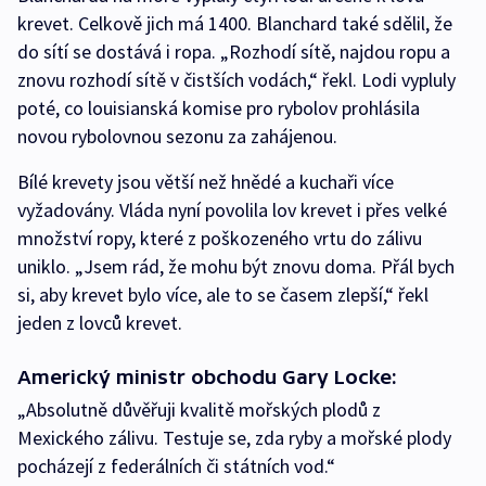
krevet. Celkově jich má 1400. Blanchard také sdělil, že
do sítí se dostává i ropa. „Rozhodí sítě, najdou ropu a
znovu rozhodí sítě v čistších vodách,“ řekl. Lodi vypluly
poté, co louisianská komise pro rybolov prohlásila
novou rybolovnou sezonu za zahájenou.
Bílé krevety jsou větší než hnědé a kuchaři více
vyžadovány. Vláda nyní povolila lov krevet i přes velké
množství ropy, které z poškozeného vrtu do zálivu
uniklo. „Jsem rád, že mohu být znovu doma. Přál bych
si, aby krevet bylo více, ale to se časem zlepší,“ řekl
jeden z lovců krevet.
Americký ministr obchodu Gary Locke:
„Absolutně důvěřuji kvalitě mořských plodů z
Mexického zálivu. Testuje se, zda ryby a mořské plody
pocházejí z federálních či státních vod.“