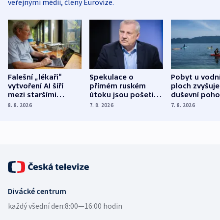
veřejnými médii, členy Eurovize.
Falešní „lékaři“
Spekulace o
Pobyt u vodn
vytvoření AI šíří
přímém ruském
ploch zvyšuje
mezi staršími
útoku jsou pošetilé,
duševní poho
Poláky nebezpečné
míní estonský
ukázala
8. 8. 2026
7. 8. 2026
7. 8. 2026
zdravotní rady
bezpečnostní
mezinárodní 
expert
Divácké centrum
každý všední den:
8:00—16:00 hodin