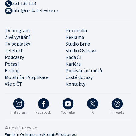
261 136 113
info@ceskatelevize.cz
TV program
Pro média
Živé vysílání
Reklama
TV poplatky
Studio Brno
Teletext
Studio Ostrava
Podcasty
Rada ČT
Počasí
Kariéra
E-shop
Podávání námětů
Mobilní a TV aplikace
Časté dotazy
Vše o ČT
Kontakty
Instagram
Facebook
YouTube
X
Threads
© Česká televize
•
•
English
Ochrana soukromí
Přístupnost