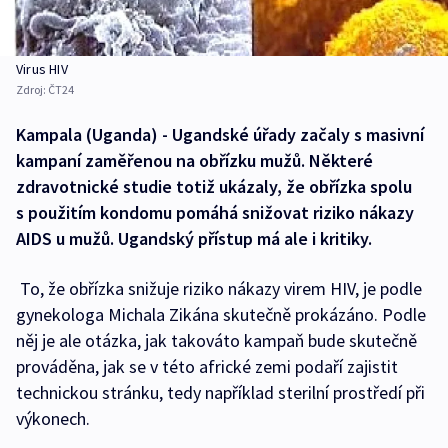
Virus HIV
Zdroj:
ČT24
Kampala (Uganda) - Ugandské úřady začaly s masivní
kampaní zaměřenou na obřízku mužů. Některé
zdravotnické studie totiž ukázaly, že obřízka spolu
s použitím kondomu pomáhá snižovat riziko nákazy
AIDS u mužů. Ugandský přístup má ale i kritiky.
To, že obřízka snižuje riziko nákazy virem HIV, je podle
gynekologa Michala Zikána skutečně prokázáno. Podle
něj je ale otázka, jak takováto kampaň bude skutečně
prováděna, jak se v této africké zemi podaří zajistit
technickou stránku, tedy například sterilní prostředí při
výkonech.