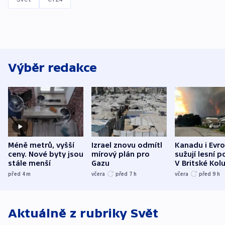
Výběr redakce
Méně metrů, vyšší
Izrael znovu odmítl
Kanadu i Evro
ceny. Nové byty jsou
mírový plán pro
sužují lesní p
stále menší
Gazu
V Britské Kol
evakuovali tis
před 4
m
včera
před 7
h
včera
před 9
h
Aktuálně z rubriky
Svět