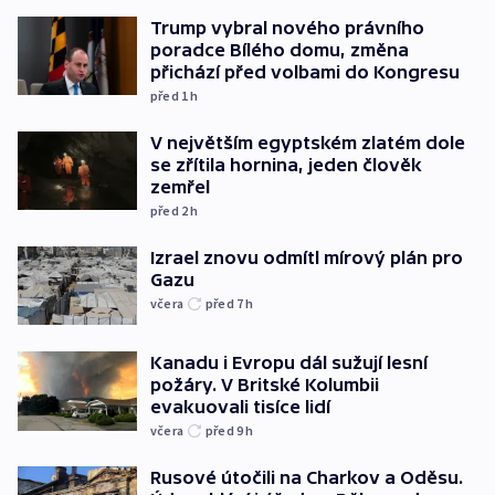
Trump vybral nového právního
poradce Bílého domu, změna
přichází před volbami do Kongresu
před 1
h
V největším egyptském zlatém dole
se zřítila hornina, jeden člověk
zemřel
před 2
h
Izrael znovu odmítl mírový plán pro
Gazu
včera
před 7
h
Kanadu i Evropu dál sužují lesní
požáry. V Britské Kolumbii
evakuovali tisíce lidí
včera
před 9
h
Rusové útočili na Charkov a Oděsu.