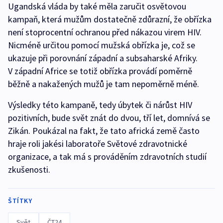
Ugandská vláda by také měla zaručit osvětovou
kampaň, která mužům dostatečně zdůrazní, že obřízka
není stoprocentní ochranou před nákazou virem HIV.
Nicméně určitou pomocí mužská obřízka je, což se
ukazuje při porovnání západní a subsaharské Afriky.
V západní Africe se totiž obřízka provádí poměrně
běžně a nakažených mužů je tam nepoměrně méně.
Výsledky této kampaně, tedy úbytek či nárůst HIV
pozitivních, bude svět znát do dvou, tří let, domnívá se
Zikán. Poukázal na fakt, že tato africká země často
hraje roli jakési laboratoře Světové zdravotnické
organizace, a tak má s prováděním zdravotních studií
zkušenosti.
ŠTÍTKY
Svět
ČT24