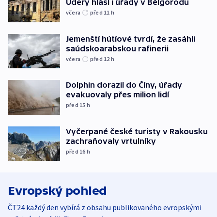
Údery hlásí i úřady v Bělgorodu
včera
před 11
h
Jemenští hútíové tvrdí, že zasáhli
saúdskoarabskou rafinerii
včera
před 12
h
Dolphin dorazil do Číny, úřady
evakuovaly přes milion lidí
před 15
h
Vyčerpané české turisty v Rakousku
zachraňovaly vrtulníky
před 16
h
Evropský pohled
ČT24 každý den vybírá z obsahu publikovaného evropskými