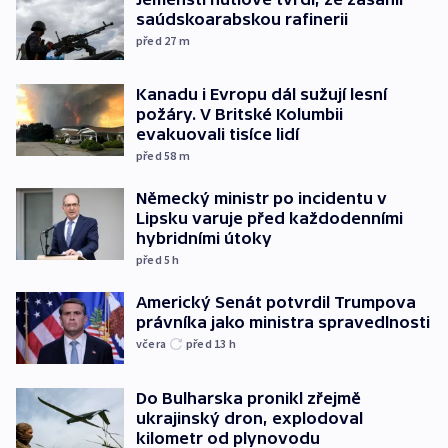
saúdskoarabskou rafinerii
před 27
m
Kanadu i Evropu dál sužují lesní
požáry. V Britské Kolumbii
evakuovali tisíce lidí
před 58
m
Německý ministr po incidentu v
Lipsku varuje před každodenními
hybridními útoky
před 5
h
Americký Senát potvrdil Trumpova
právníka jako ministra spravedlnosti
včera
před 13
h
Do Bulharska pronikl zřejmě
ukrajinský dron, explodoval
kilometr od plynovodu