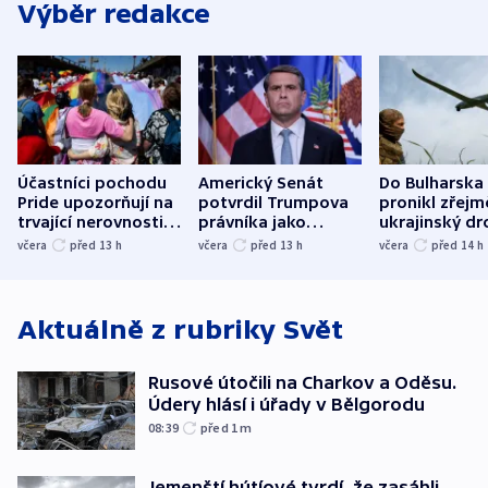
Výběr redakce
Účastníci pochodu
Americký Senát
Do Bulharska
Pride upozorňují na
potvrdil Trumpova
pronikl zřejm
trvající nerovnosti i
právníka jako
ukrajinský dr
společenskou
ministra
explodoval k
včera
před 13
h
včera
před 13
h
včera
před 14
h
atmosféru
spravedlnosti
od plynovod
Aktuálně z rubriky
Svět
Rusové útočili na Charkov a Oděsu.
Údery hlásí i úřady v Bělgorodu
08:39
před 1
m
Jemenští hútíové tvrdí, že zasáhli