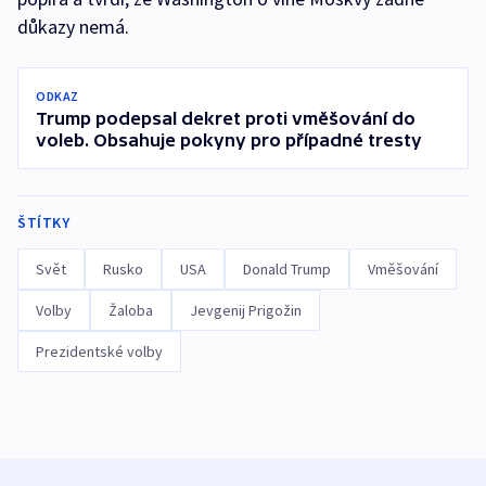
důkazy nemá.
ODKAZ
Trump podepsal dekret proti vměšování do
voleb. Obsahuje pokyny pro případné tresty
ŠTÍTKY
Svět
Rusko
USA
Donald Trump
Vměšování
Volby
Žaloba
Jevgenij Prigožin
Prezidentské volby