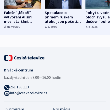
Falešní „lékaři“
Spekulace o
Pobyt u vodn
vytvoření AI šíří
přímém ruském
ploch zvyšuje
mezi staršími
útoku jsou pošetilé,
duševní poho
Poláky nebezpečné
míní estonský
ukázala
včera v 07:00
7. 8. 2026
7. 8. 2026
zdravotní rady
bezpečnostní
mezinárodní 
expert
Divácké centrum
každý všední den:
8:00—16:00 hodin
261 136 113
info@ceskatelevize.cz
TV program
Pro média