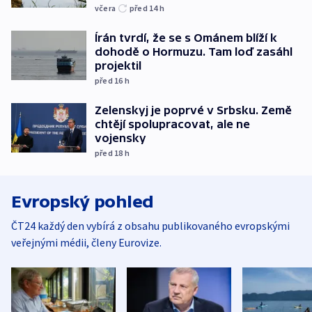
včera
před 14
h
Írán tvrdí, že se s Ománem blíží k
dohodě o Hormuzu. Tam loď zasáhl
projektil
před 16
h
Zelenskyj je poprvé v Srbsku. Země
chtějí spolupracovat, ale ne
vojensky
před 18
h
Evropský pohled
ČT24 každý den vybírá z obsahu publikovaného evropskými
veřejnými médii, členy Eurovize.