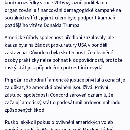
kontrarozvědky v roce 2016 výrazně podílela na
organizování a financování demagogické kampaně na
sociálních sítích, jejímž cílem bylo podpořit kampaň
pozdějšího vítěze Donalda Trumpa.
Americké úřady společnost předloni zažalovaly, ale
kauza byla na žádost prokuratury USA v pondělí
zastavena. Důvodem byla skutečnost, že obviněné
osoby prakticky nelze pohnat k odpovědnosti, protože
ruský stát je k případnému potrestání nevydá.
Prigožin rozhodnutí americké justice přivítal a označil je
za důkaz, že americká obvinění jsou lživá. Právní
zástupci společnosti Concord zároveň oznámili, že
zažalují americký stát o padesátimiliardovou náhradu
způsobených škod.
Rusko jakýkoli pokus o ovlivnění amerických voleb
popírá a tvrdí, že Washington o vině Moskvy žádné