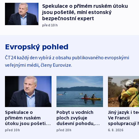
Spekulace o přímém ruském útoku
jsou pošetilé, míní estonský
bezpečnostní expert
před 10
h
Evropský pohled
ČT24 každý den vybírá z obsahu publikovaného evropskými
veřejnými médii, členy Eurovize.
Spekulace o
Pobyt u vodních
Jiný jazyk i t
přímém ruském
ploch zvyšuje
Ve Francii
útoku jsou pošetilé,
duševní pohodu,
spolupracují h
míní estonský
ukázala
různých zemí
před 10
h
před 20
h
6. 8. 2026
bezpečnostní
mezinárodní studie