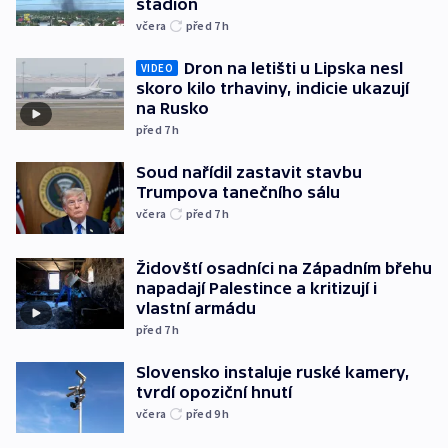
stadion
včera
před 7
h
Dron na letišti u Lipska nesl
VIDEO
skoro kilo trhaviny, indicie ukazují
na Rusko
před 7
h
Soud nařídil zastavit stavbu
Trumpova tanečního sálu
včera
před 7
h
Židovští osadníci na Západním břehu
napadají Palestince a kritizují i
vlastní armádu
před 7
h
Slovensko instaluje ruské kamery,
tvrdí opoziční hnutí
včera
před 9
h