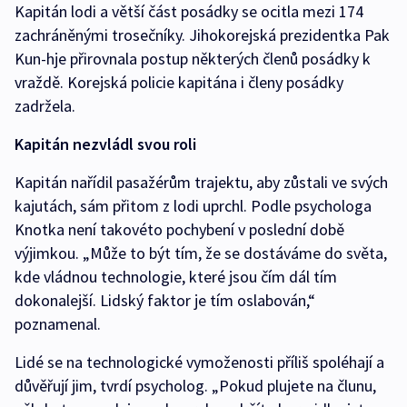
Kapitán lodi a větší část posádky se ocitla mezi 174
zachráněnými trosečníky. Jihokorejská prezidentka Pak
Kun-hje přirovnala postup některých členů posádky k
vraždě. Korejská policie kapitána i členy posádky
zadržela.
Kapitán nezvládl svou roli
Kapitán nařídil pasažérům trajektu, aby zůstali ve svých
kajutách, sám přitom z lodi uprchl. Podle psychologa
Knotka není takovéto pochybení v poslední době
výjimkou. „Může to být tím, že se dostáváme do světa,
kde vládnou technologie, které jsou čím dál tím
dokonalejší. Lidský faktor je tím oslabován,“
poznamenal.
Lidé se na technologické vymoženosti příliš spoléhají a
důvěřují jim, tvrdí psycholog. „Pokud plujete na člunu,