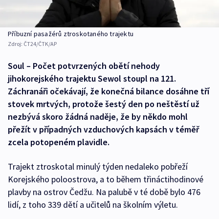
Příbuzní pasažérů ztroskotaného trajektu
Zdroj:
ČT24/ČTK/AP
Soul – Počet potvrzených obětí nehody
jihokorejského trajektu Sewol stoupl na 121.
Záchranáři očekávají, že konečná bilance dosáhne tří
stovek mrtvých, protože šestý den po neštěstí už
nezbývá skoro žádná naděje, že by někdo mohl
přežít v případných vzduchových kapsách v téměř
zcela potopeném plavidle.
Trajekt ztroskotal minulý týden nedaleko pobřeží
Korejského poloostrova, a to během třináctihodinové
plavby na ostrov Čedžu. Na palubě v té době bylo 476
lidí, z toho 339 dětí a učitelů na školním výletu.