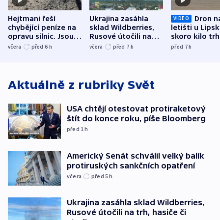
Hejtmani řeší
Ukrajina zasáhla
Dron n
VIDEO
chybějící peníze na
sklad Wildberries,
letišti u Lips
opravu silnic. Jsou
Rusové útočili na
skoro kilo trh
nenárokové, namítá
trh, hasiče či
indicie ukazuj
včera
před 6
h
včera
před 7
h
před 7
h
ministerstvo
stadion
Rusko
Aktuálně z rubriky
Svět
USA chtějí otestovat protiraketový
štít do konce roku, píše Bloomberg
před 1
h
Americký Senát schválil velký balík
protiruských sankčních opatření
včera
před 5
h
Ukrajina zasáhla sklad Wildberries,
Rusové útočili na trh, hasiče či