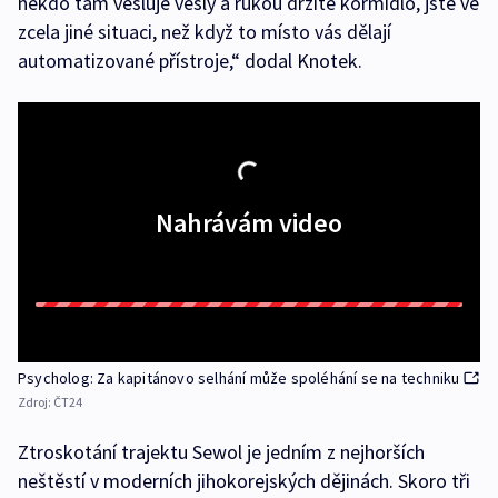
někdo tam vesluje vesly a rukou držíte kormidlo, jste ve
zcela jiné situaci, než když to místo vás dělají
automatizované přístroje,“ dodal Knotek.
Nahrávám video
Psycholog: Za kapitánovo selhání může spoléhání se na techniku
Zdroj:
ČT24
Ztroskotání trajektu Sewol je jedním z nejhorších
neštěstí v moderních jihokorejských dějinách. Skoro tři