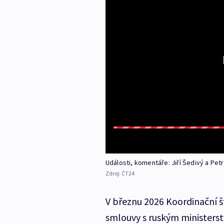
Události, komentáře: Jiří Šedivý a Pe
Zdroj:
ČT24
V březnu 2026 Koordinační št
smlouvy s ruským ministers