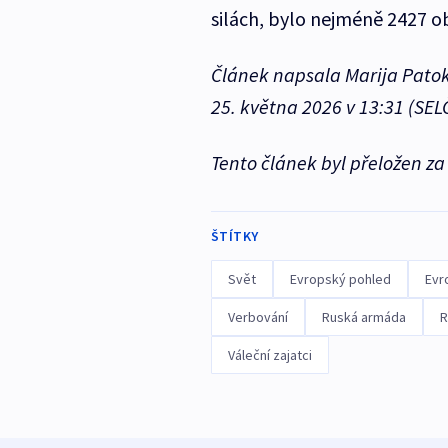
silách, bylo nejméně 2427 ob
Článek napsala Marija Patok
25. května 2026 v 13:31 (SELČ
Tento článek byl přeložen z
ŠTÍTKY
Svět
Evropský pohled
Evr
Verbování
Ruská armáda
R
Váleční zajatci