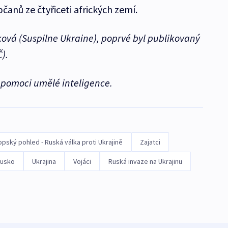
čanů ze čtyřiceti afrických zemí.
ová (Suspilne Ukraine), poprvé byl publikovaný
).
a pomoci umělé inteligence.
opský pohled - Ruská válka proti Ukrajině
Zajatci
usko
Ukrajina
Vojáci
Ruská invaze na Ukrajinu