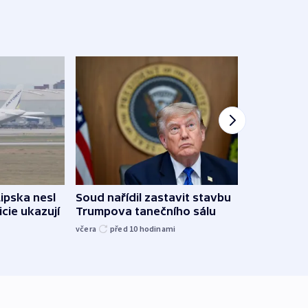
Žido
Lipska nesl
Soud nařídil zastavit stavbu
břehu
icie ukazují
Trumpova tanečního sálu
kriti
včera
před 10
hodinami
před 1