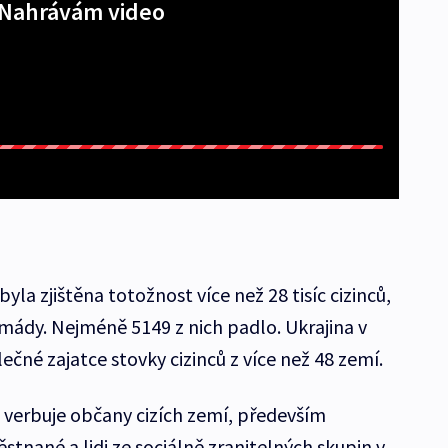
Nahrávám video
byla zjištěna totožnost více než 28 tisíc cizinců,
armády. Nejméně 5149 z nich padlo. Ukrajina v
ečné zajatce stovky cizinců z více než 48 zemí.
i verbuje občany cizích zemí, především
stnané a lidi ze sociálně zranitelných skupin v