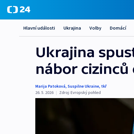
Hlavní události
Ukrajina
Volby
Domácí
Ukrajina spust
nábor cizinců
Marija Patoková
,
Suspilne Ukraine
,
tkř
26. 5. 2026
|
Zdroj:
Evropský pohled