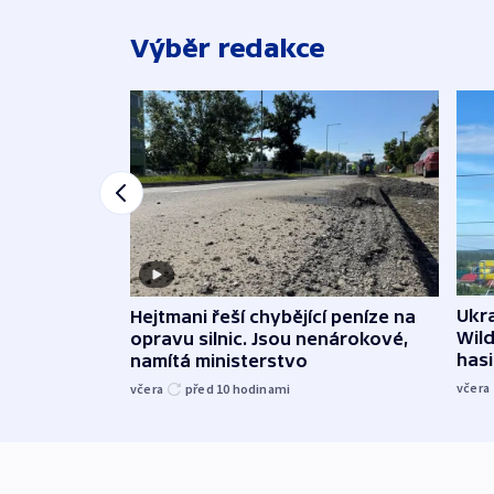
Výběr redakce
Ukra
Hejtmani řeší chybějící peníze na
Wild
opravu silnic. Jsou nenárokové,
hasi
namítá ministerstvo
včera
včera
před 10
hodinami