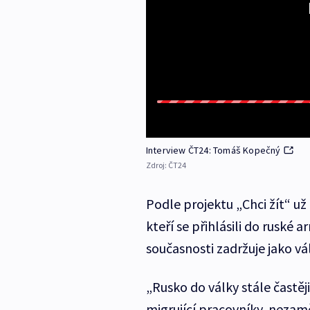
Interview ČT24: Tomáš Kopečný
Zdroj:
ČT24
Podle projektu „Chci žít“ už 
kteří se přihlásili do ruské 
současnosti zadržuje jako vál
„Rusko do války stále častěj
migrující pracovníky, nezamě