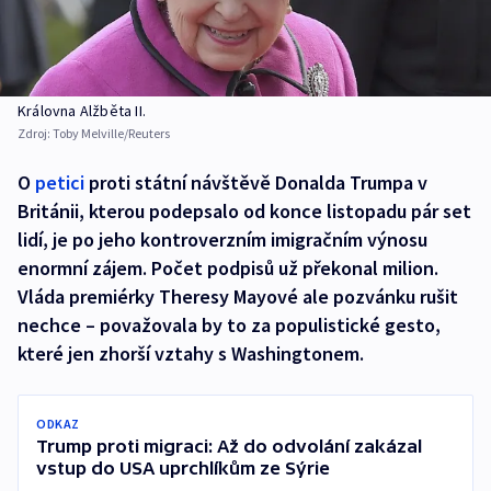
Královna Alžběta II.
Zdroj:
Toby Melville/Reuters
O
petici
proti státní návštěvě Donalda Trumpa v
Británii, kterou podepsalo od konce listopadu pár set
lidí, je po jeho kontroverzním imigračním výnosu
enormní zájem. Počet podpisů už překonal milion.
Vláda premiérky Theresy Mayové ale pozvánku rušit
nechce – považovala by to za populistické gesto,
které jen zhorší vztahy s Washingtonem.
ODKAZ
Trump proti migraci: Až do odvolání zakázal
vstup do USA uprchlíkům ze Sýrie