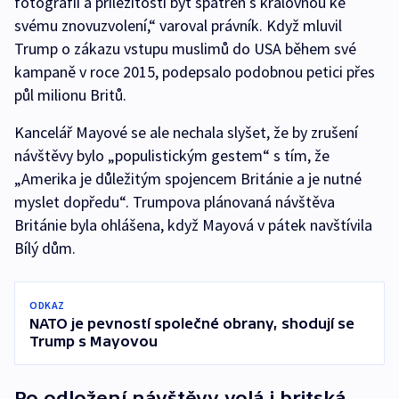
fotografií a příležitosti být spatřen s královnou ke
svému znovuzvolení,“ varoval právník. Když mluvil
Trump o zákazu vstupu muslimů do USA během své
kampaně v roce 2015, podepsalo podobnou petici přes
půl milionu Britů.
Kancelář Mayové se ale nechala slyšet, že by zrušení
návštěvy bylo „populistickým gestem“ s tím, že
„Amerika je důležitým spojencem Británie a je nutné
myslet dopředu“. Trumpova plánovaná návštěva
Británie byla ohlášena, když Mayová v pátek navštívila
Bílý dům.
ODKAZ
NATO je pevností společné obrany, shodují se
Trump s Mayovou
Po odložení návštěvy volá i britská