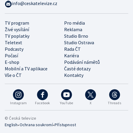
info@ceskatelevize.cz
TV program
Pro média
Živé vysílání
Reklama
TV poplatky
Studio Brno
Teletext
Studio Ostrava
Podcasty
Rada ČT
Počasí
Kariéra
E-shop
Podávání námětů
Mobilní a TV aplikace
Časté dotazy
Vše o ČT
Kontakty
Instagram
Facebook
YouTube
X
Threads
© Česká televize
•
•
English
Ochrana soukromí
Přístupnost