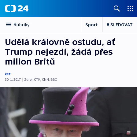
Sport
SLEDOVAT
Rubriky
Udělá královně ostudu, ať
Trump nejezdí, žádá přes
milion Britů
ket
30. 1. 2017
|
Zdroj:
ČTK
,
CNN
,
BBC