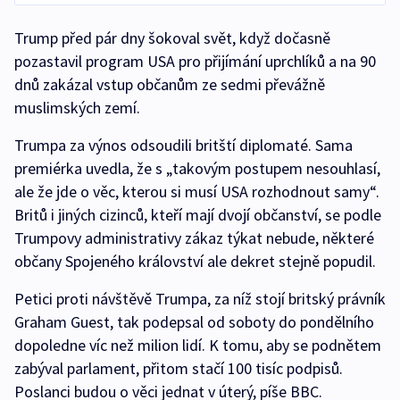
Trump před pár dny šokoval svět, když dočasně
pozastavil program USA pro přijímání uprchlíků a na 90
dnů zakázal vstup občanům ze sedmi převážně
muslimských zemí.
Trumpa za výnos odsoudili britští diplomaté. Sama
premiérka uvedla, že s „takovým postupem nesouhlasí,
ale že jde o věc, kterou si musí USA rozhodnout samy“.
Britů i jiných cizinců, kteří mají dvojí občanství, se podle
Trumpovy administrativy zákaz týkat nebude, některé
občany Spojeného království ale dekret stejně popudil.
Petici proti návštěvě Trumpa, za níž stojí britský právník
Graham Guest, tak podepsal od soboty do pondělního
dopoledne víc než milion lidí. K tomu, aby se podnětem
zabýval parlament, přitom stačí 100 tisíc podpisů.
Poslanci budou o věci jednat v úterý, píše BBC.