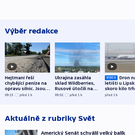
Výběr redakce
Hejtmani řeší
Ukrajina zasáhla
Dron n
VIDEO
chybějící peníze na
sklad Wildberries,
letišti u Lips
opravu silnic. Jsou
Rusové útočili na
skoro kilo trh
nenárokové, namítá
trh, hasiče či
indicie ukazuj
09:15
před 1
h
09:02
před 1
h
před 1
h
ministerstvo
stadion
Rusko
Aktuálně z rubriky
Svět
Americký Senát schválil velký balík