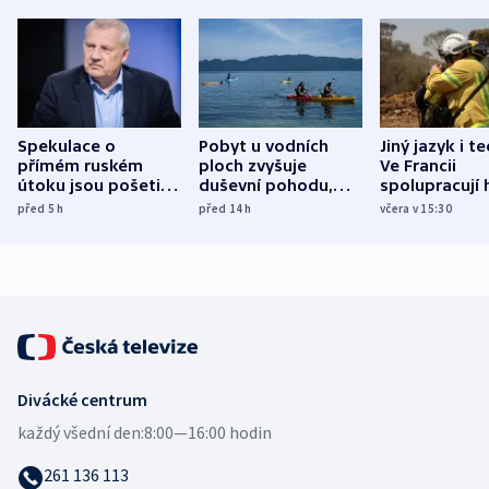
Spekulace o
Pobyt u vodních
Jiný jazyk i t
přímém ruském
ploch zvyšuje
Ve Francii
útoku jsou pošetilé,
duševní pohodu,
spolupracují h
míní estonský
ukázala
různých zemí
před 5
h
před 14
h
včera v 15:30
bezpečnostní
mezinárodní studie
expert
Divácké centrum
každý všední den:
8:00—16:00 hodin
261 136 113