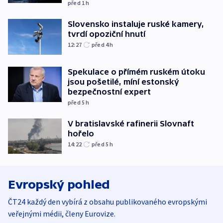
před 1
h
Slovensko instaluje ruské kamery,
tvrdí opoziční hnutí
12:27
před 4
h
Spekulace o přímém ruském útoku
jsou pošetilé, míní estonský
bezpečnostní expert
před 5
h
V bratislavské rafinerii Slovnaft
hořelo
14:22
před 5
h
Evropský pohled
ČT24 každý den vybírá z obsahu publikovaného evropskými
veřejnými médii, členy Eurovize.