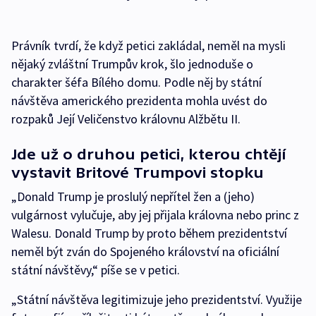
Právník tvrdí, že když petici zakládal, neměl na mysli
nějaký zvláštní Trumpův krok, šlo jednoduše o
charakter šéfa Bílého domu. Podle něj by státní
návštěva amerického prezidenta mohla uvést do
rozpaků Její Veličenstvo královnu Alžbětu II.
Jde už o druhou petici, kterou chtějí
vystavit Britové Trumpovi stopku
„Donald Trump je proslulý nepřítel žen a (jeho)
vulgárnost vylučuje, aby jej přijala královna nebo princ z
Walesu. Donald Trump by proto během prezidentství
neměl být zván do Spojeného království na oficiální
státní návštěvy,“ píše se v petici.
„Státní návštěva legitimizuje jeho prezidentství. Využije