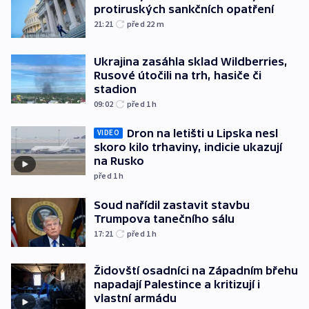
protiruských sankčních opatření
21:21
před 22
m
Ukrajina zasáhla sklad Wildberries,
Rusové útočili na trh, hasiče či
stadion
09:02
před 1
h
Dron na letišti u Lipska nesl
VIDEO
skoro kilo trhaviny, indicie ukazují
na Rusko
před 1
h
Soud nařídil zastavit stavbu
Trumpova tanečního sálu
17:21
před 1
h
Židovští osadníci na Západním břehu
napadají Palestince a kritizují i
vlastní armádu