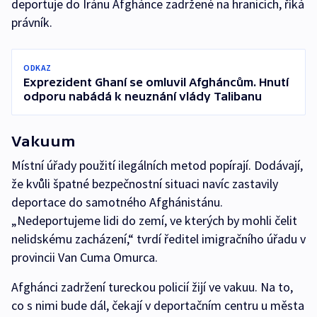
deportuje do Íránu Afghánce zadržené na hranicích, říká
právník.
ODKAZ
Exprezident Ghaní se omluvil Afgháncům. Hnutí
odporu nabádá k neuznání vlády Talibanu
Vakuum
Místní úřady použití ilegálních metod popírají. Dodávají,
že kvůli špatné bezpečnostní situaci navíc zastavily
deportace do samotného Afghánistánu.
„Nedeportujeme lidi do zemí, ve kterých by mohli čelit
nelidskému zacházení,“ tvrdí ředitel imigračního úřadu v
provincii Van Cuma Omurca.
Afghánci zadržení tureckou policií žijí ve vakuu. Na to,
co s nimi bude dál, čekají v deportačním centru u města