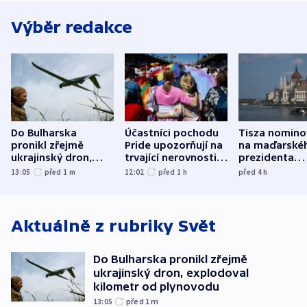
Výběr redakce
Do Bulharska
Účastníci pochodu
Tisza nomino
pronikl zřejmě
Pride upozorňují na
na maďarské
ukrajinský dron,
trvající nerovnosti i
prezidenta
explodoval kilometr
společenskou
bývalého šéf
13:05
před 1
m
12:02
před 1
h
před 4
h
od plynovodu
atmosféru
nejvyššího s
Aktuálně z rubriky
Svět
Do Bulharska pronikl zřejmě
ukrajinský dron, explodoval
kilometr od plynovodu
13:05
před 1
m