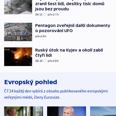
zranil šest lidí, desítky tisíc domů
jsou bez proudu
09:15
před 7
h
Pentagon zveřejnil další dokumenty
o pozorování UFO
před 8
h
Ruský útok na Kyjev a okolí zabil
čtyři lidi
08:20
před 8
h
Evropský pohled
ČT24 každý den vybírá z obsahu publikovaného evropskými
veřejnými médii, členy Eurovize.