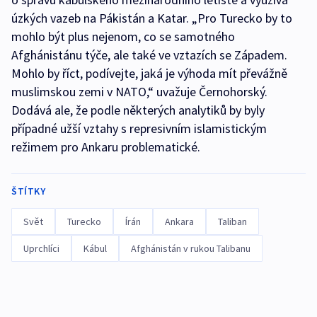
úzkých vazeb na Pákistán a Katar. „Pro Turecko by to
mohlo být plus nejenom, co se samotného
Afghánistánu týče, ale také ve vztazích se Západem.
Mohlo by říct, podívejte, jaká je výhoda mít převážně
muslimskou zemi v NATO,“ uvažuje Černohorský.
Dodává ale, že podle některých analytiků by byly
případné užší vztahy s represivním islamistickým
režimem pro Ankaru problematické.
ŠTÍTKY
Svět
Turecko
Írán
Ankara
Taliban
Uprchlíci
Kábul
Afghánistán v rukou Talibanu