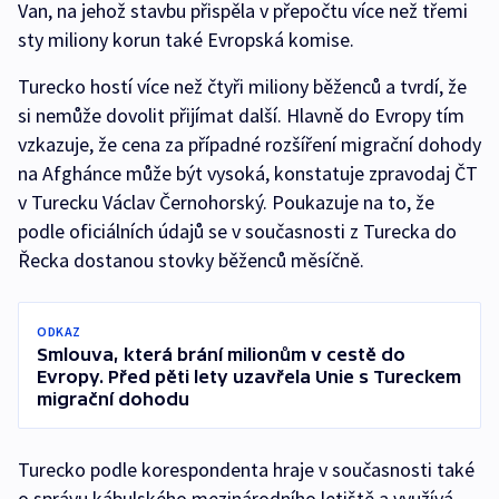
Van, na jehož stavbu přispěla v přepočtu více než třemi
sty miliony korun také Evropská komise.
Turecko hostí více než čtyři miliony běženců a tvrdí, že
si nemůže dovolit přijímat další. Hlavně do Evropy tím
vzkazuje, že cena za případné rozšíření migrační dohody
na Afghánce může být vysoká, konstatuje zpravodaj ČT
v Turecku Václav Černohorský. Poukazuje na to, že
podle oficiálních údajů se v současnosti z Turecka do
Řecka dostanou stovky běženců měsíčně.
ODKAZ
Smlouva, která brání milionům v cestě do
Evropy. Před pěti lety uzavřela Unie s Tureckem
migrační dohodu
Turecko podle korespondenta hraje v současnosti také
o správu kábulského mezinárodního letiště a využívá