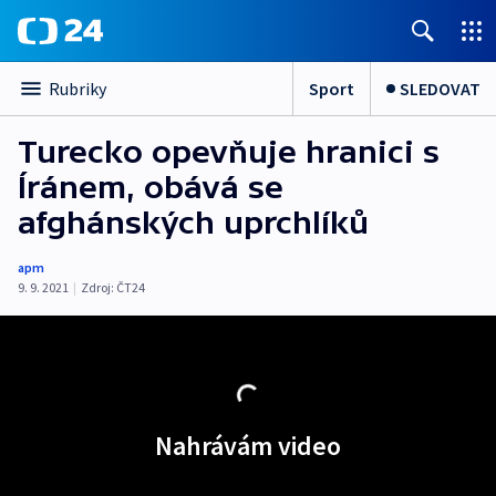
Sport
SLEDOVAT
Rubriky
Turecko opevňuje hranici s
Íránem, obává se
afghánských uprchlíků
apm
9. 9. 2021
|
Zdroj:
ČT24
Nahrávám video