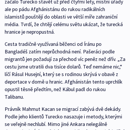
začalo Turecko stavět už před čtyřmi lety, místní úřady
ale po pádu Afghánistánu do rukou radikálních
islamistů pouštějí do oblasti ve větší míře zahraniční
média. Tvrdí, že chtějí celému světu ukázat, že turecká
hranice je nepropustná.
Cesta tradičně využívaná běženci od Íránu po
Bangladéš zatím neprůchodná není. Pašeráci podle
migrantů jen požadují za přechod víc peněz než dřív. „Za
cestu jsme utratili dva tisíce dolarů. Teď nemáme nic,“
líčí Rásul Husejní, který se s rodinou skrývá v obavě z
deportace v domě u hranic. Afghánistán tento uprchlík
opustil těsně předtím, než Kábul padl do rukou
Talibanu.
Právník Mahmut Kacan se migrací zabývá dvě dekády.
Podle jeho klientů Turecko nasazuje i metody, kterými
se veřejně nechlubí. Mimo jiné Ankara nelegálně