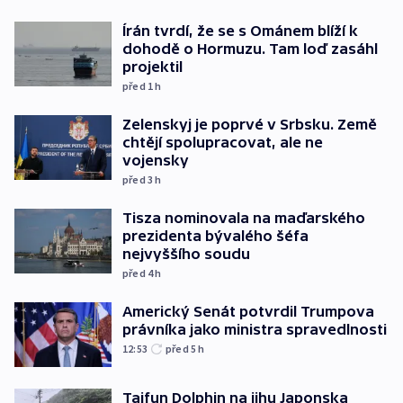
Írán tvrdí, že se s Ománem blíží k
dohodě o Hormuzu. Tam loď zasáhl
projektil
před 1
h
Zelenskyj je poprvé v Srbsku. Země
chtějí spolupracovat, ale ne
vojensky
před 3
h
Tisza nominovala na maďarského
prezidenta bývalého šéfa
nejvyššího soudu
před 4
h
Americký Senát potvrdil Trumpova
právníka jako ministra spravedlnosti
12:53
před 5
h
Tajfun Dolphin na jihu Japonska