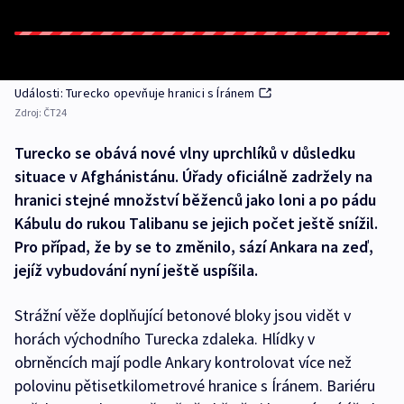
Události: Turecko opevňuje hranici s Íránem
Zdroj:
ČT24
Turecko se obává nové vlny uprchlíků v důsledku
situace v Afghánistánu. Úřady oficiálně zadržely na
hranici stejné množství běženců jako loni a po pádu
Kábulu do rukou Talibanu se jejich počet ještě snížil.
Pro případ, že by se to změnilo, sází Ankara na zeď,
jejíž vybudování nyní ještě uspíšila.
Strážní věže doplňující betonové bloky jsou vidět v
horách východního Turecka zdaleka. Hlídky v
obrněncích mají podle Ankary kontrolovat více než
polovinu pětisetkilometrové hranice s Íránem. Bariéru