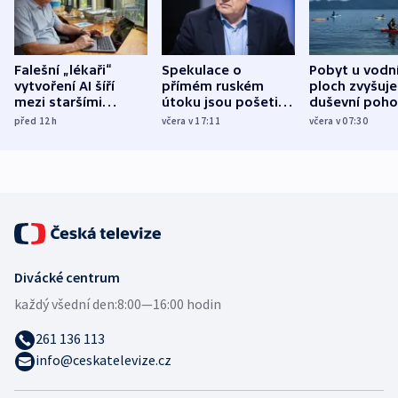
Falešní „lékaři“
Spekulace o
Pobyt u vodn
vytvoření AI šíří
přímém ruském
ploch zvyšuje
mezi staršími
útoku jsou pošetilé,
duševní poho
Poláky nebezpečné
míní estonský
ukázala
před 12
h
včera v 17:11
včera v 07:30
zdravotní rady
bezpečnostní
mezinárodní 
expert
Divácké centrum
každý všední den:
8:00—16:00 hodin
261 136 113
info@ceskatelevize.cz