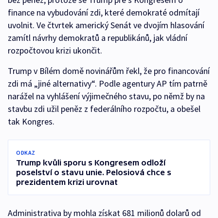
finance na vybudování zdi, které demokraté odmítají
uvolnit. Ve čtvrtek americký Senát ve dvojím hlasování
zamítl návrhy demokratů a republikánů, jak vládní
rozpočtovou krizi ukončit.
Trump v Bílém domě novinářům řekl, že pro financování
zdi má „jiné alternativy“. Podle agentury AP tím patrně
narážel na vyhlášení výjimečného stavu, po němž by na
stavbu zdi užil peněz z federálního rozpočtu, a obešel
tak Kongres.
ODKAZ
Trump kvůli sporu s Kongresem odloží
poselství o stavu unie. Pelosiová chce s
prezidentem krizi urovnat
Administrativa by mohla získat 681 milionů dolarů od