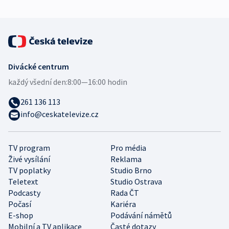
Divácké centrum
každý všední den:
8:00—16:00 hodin
261 136 113
info@ceskatelevize.cz
TV program
Pro média
Živé vysílání
Reklama
TV poplatky
Studio Brno
Teletext
Studio Ostrava
Podcasty
Rada ČT
Počasí
Kariéra
E-shop
Podávání námětů
Mobilní a TV aplikace
Časté dotazy