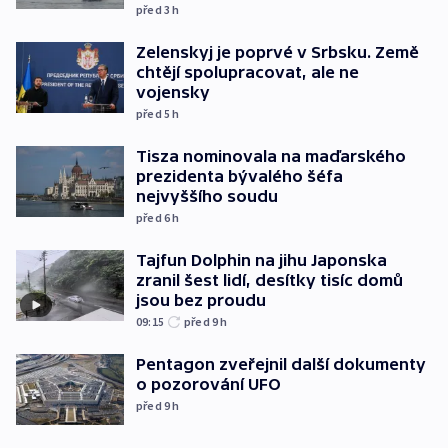
před 3
h
Zelenskyj je poprvé v Srbsku. Země
chtějí spolupracovat, ale ne
vojensky
před 5
h
Tisza nominovala na maďarského
prezidenta bývalého šéfa
nejvyššího soudu
před 6
h
Tajfun Dolphin na jihu Japonska
zranil šest lidí, desítky tisíc domů
jsou bez proudu
09:15
před 9
h
Pentagon zveřejnil další dokumenty
o pozorování UFO
před 9
h