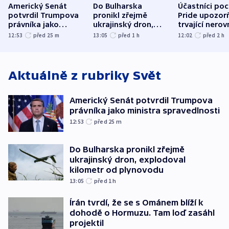
Americký Senát
Do Bulharska
Účastníci po
potvrdil Trumpova
pronikl zřejmě
Pride upozorň
právníka jako
ukrajinský dron,
trvající nerov
ministra
explodoval kilometr
společensko
12:53
před 25
m
13:05
před 1
h
12:02
před 2
h
spravedlnosti
od plynovodu
atmosféru
Aktuálně z rubriky
Svět
Americký Senát potvrdil Trumpova
právníka jako ministra spravedlnosti
12:53
před 25
m
Do Bulharska pronikl zřejmě
ukrajinský dron, explodoval
kilometr od plynovodu
13:05
před 1
h
Írán tvrdí, že se s Ománem blíží k
dohodě o Hormuzu. Tam loď zasáhl
projektil