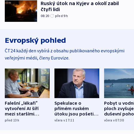
Ruský útok na Kyjev a okolí zabil
čtyři lidi
08:20
před 9
h
Evropský pohled
ČT24 každý den vybírá z obsahu publikovaného evropskými
veřejnými médii, členy Eurovize.
Falešní „lékaři“
Spekulace o
Pobyt u vodn
vytvoření AI šíří
přímém ruském
ploch zvyšuje
mezi staršími
útoku jsou pošetilé,
duševní poho
Poláky nebezpečné
míní estonský
ukázala
před 13
h
včera v 17:11
včera v 07:30
zdravotní rady
bezpečnostní
mezinárodní 
expert