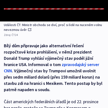
Události ČT: Ministr obchodu se diví, proč si lidé na nuceném volnu
nevezmou úvěr
Zdroj:
ČT24
Bílý dům připravuje jako alternativní řešení
rozpočtové krize prohlášení, v němž prezident
Donald Trump vyhlásí výjimečný stav podél jižní
hranice USA. Informoval o tom
zpravodajský server
CNN
. Výjimečný stav by Trumpovi umožnil uvolnit
přes sedm miliard dolarů (přes 159 miliard korun) na
stavbu zdi na hranici s Mexikem. Tento postup by byl
patrně napaden u soudu.
Část amerických federálních úřadů je od 22. prosince
bez peněz, protože se Trump pře s Kongresem o