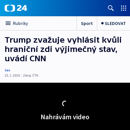
Sport
SLEDOVAT
Rubriky
Trump zvažuje vyhlásit kvůli
hraniční zdi výjimečný stav,
uvádí CNN
tev
25. 1. 2019
|
Zdroj:
ČTK
Nahrávám video