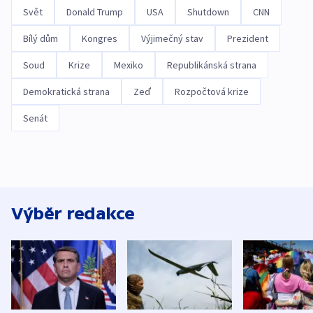
Svět
Donald Trump
USA
Shutdown
CNN
Bílý dům
Kongres
Výjimečný stav
Prezident
Soud
Krize
Mexiko
Republikánská strana
Demokratická strana
Zeď
Rozpočtová krize
Senát
Výběr redakce