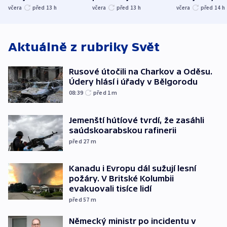
společenskou
ministra
explodoval k
včera
před 13
h
včera
před 13
h
včera
před 14
h
atmosféru
spravedlnosti
od plynovod
Aktuálně z rubriky
Svět
Rusové útočili na Charkov a Oděsu.
Údery hlásí i úřady v Bělgorodu
08:39
před 1
m
Jemenští hútíové tvrdí, že zasáhli
saúdskoarabskou rafinerii
před 27
m
Kanadu i Evropu dál sužují lesní
požáry. V Britské Kolumbii
evakuovali tisíce lidí
před 57
m
Německý ministr po incidentu v