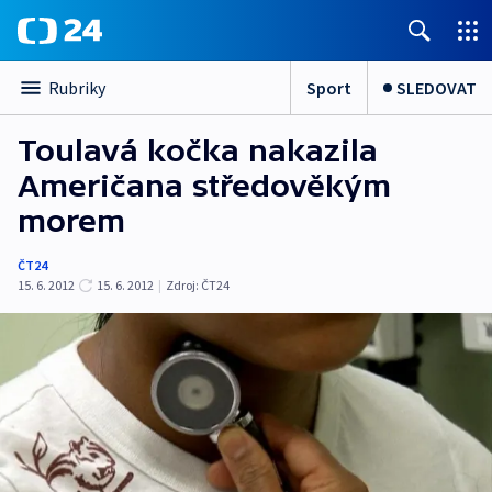
Sport
SLEDOVAT
Rubriky
Toulavá kočka nakazila
Američana středověkým
morem
ČT24
15. 6. 2012
15. 6. 2012
|
Zdroj:
ČT24