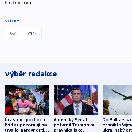
boston.com.
ŠTÍTKY
Svět
ČT24
Výběr redakce
Účastníci pochodu
Americký Senát
Do Bulharska
Pride upozorňují na
potvrdil Trumpova
pronikl zřejm
trvající nerovnosti i
právníka jako
ukrajinský dr