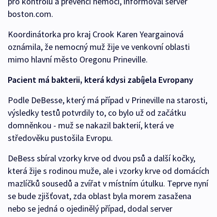
pro kontrolu a prevenci nemocí, informoval server
boston.com.
Koordinátorka pro kraj Crook Karen Yeargainová
oznámila, že nemocný muž žije ve venkovní oblasti
mimo hlavní město Oregonu Prineville.
Pacient má bakterii, která kdysi zabíjela Evropany
Podle DeBesse, který má případ v Prineville na starosti,
výsledky testů potvrdily to, co bylo už od začátku
domněnkou - muž se nakazil bakterií, která ve
středověku pustošila Evropu.
DeBess sbíral vzorky krve od dvou psů a další kočky,
která žije s rodinou muže, ale i vzorky krve od domácích
mazlíčků sousedů a zvířat v místním útulku. Teprve nyní
se bude zjišťovat, zda oblast byla morem zasažena
nebo se jedná o ojedinělý případ, dodal server