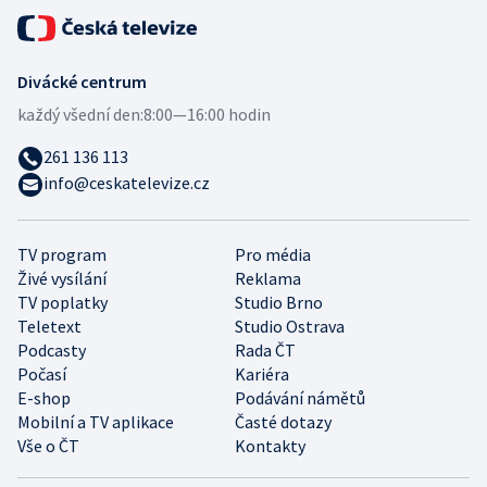
Divácké centrum
každý všední den:
8:00—16:00 hodin
261 136 113
info@ceskatelevize.cz
TV program
Pro média
Živé vysílání
Reklama
TV poplatky
Studio Brno
Teletext
Studio Ostrava
Podcasty
Rada ČT
Počasí
Kariéra
E-shop
Podávání námětů
Mobilní a TV aplikace
Časté dotazy
Vše o ČT
Kontakty