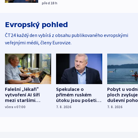
před 18
h
Evropský pohled
ČT24 každý den vybírá z obsahu publikovaného evropskými
veřejnými médii, členy Eurovize.
Falešní „lékaři“
Spekulace o
Pobyt u vodn
vytvoření AI šíří
přímém ruském
ploch zvyšuje
mezi staršími
útoku jsou pošetilé,
duševní poho
Poláky nebezpečné
míní estonský
ukázala
včera v 07:00
7. 8. 2026
7. 8. 2026
zdravotní rady
bezpečnostní
mezinárodní 
expert