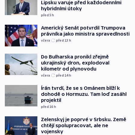
Lipsku varuje před každodenními
hybridními útoky
před 5
h
Americký Senát potvrdil Trumpova
právníka jako ministra spravedlnosti
včera
před 13
h
Do Bulharska pronikl zřejmě
ukrajinský dron, explodoval
kilometr od plynovodu
včera
před 14
h
Írán tvrdí, že se s Ománem blíží k
dohodě o Hormuzu. Tam loď zasáhl
projektil
před 16
h
Zelenskyj je poprvé v Srbsku. Země
chtějí spolupracovat, ale ne
vojensky