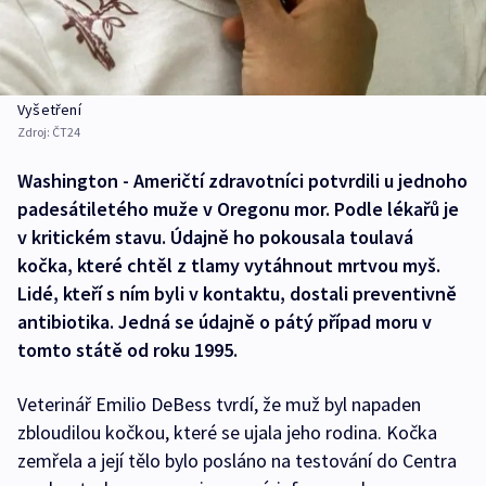
Vyšetření
Zdroj:
ČT24
Washington - Američtí zdravotníci potvrdili u jednoho
padesátiletého muže v Oregonu mor. Podle lékařů je
v kritickém stavu. Údajně ho pokousala toulavá
kočka, které chtěl z tlamy vytáhnout mrtvou myš.
Lidé, kteří s ním byli v kontaktu, dostali preventivně
antibiotika. Jedná se údajně o pátý případ moru v
tomto státě od roku 1995.
Veterinář Emilio DeBess tvrdí, že muž byl napaden
zbloudilou kočkou, které se ujala jeho rodina. Kočka
zemřela a její tělo bylo posláno na testování do Centra