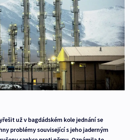
vyřešit už v bagdádském kole jednání se
y problémy související s jeho jaderným
ušeny sankce proti němu. Oznámila to