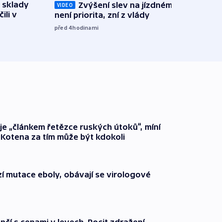
 sklady
Zvýšení slev na jízdném teď
Opil
VIDEO
ili v
není priorita, zní z vlády
vozid
stře
před 4
hodinami
před 5
 je „článkem řetězce ruských útoků“, míní
 Kotena za tím může být kdokoli
í mutace eboly, obávají se virologové