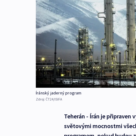
Íránský jaderný program
Zdroj:
ČT24/ISIFA
Teherán - Írán je připraven 
světovými mocnostmi všechn
programem, pokud budou zr