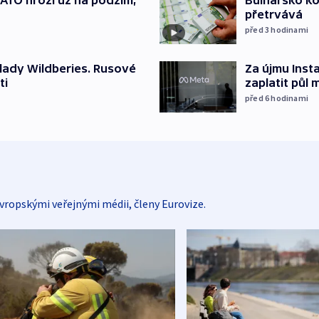
TO hrozí už na podzim,
Bulharsko ko
přetrvává
před 3
hodinami
lady Wildberies. Rusové
Za újmu Ins
ti
zaplatit půl 
před 6
hodinami
vropskými veřejnými médii, členy Eurovize.