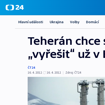
Hlavní události
Ukrajina
Volby
Domácí
Teherán chce 
„vyřešit“ už 
ČT24
16. 4. 2012
16. 4. 2012
|
Zdroj:
ČT24