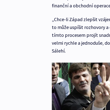
finanční a obchodní operace
„Chce-li Západ zlepšit vzáje
to může uspíšit rozhovory a 
tímto procesem projít snadn
velmi rychle a jednoduše, d
Sálehí.