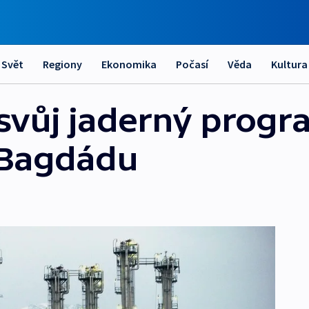
Svět
Regiony
Ekonomika
Počasí
Věda
Kultura
svůj jaderný progr
v Bagdádu