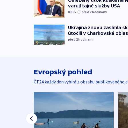
Omezený útok Ruska na NA
varují tajné služby USA
09:05
před 2
hodinami
Ukrajina znovu zasáhla sk
útočili v Charkovské oblas
před 2
hodinami
Evropský pohled
ČT24 každý den vybírá z obsahu publikovaného e