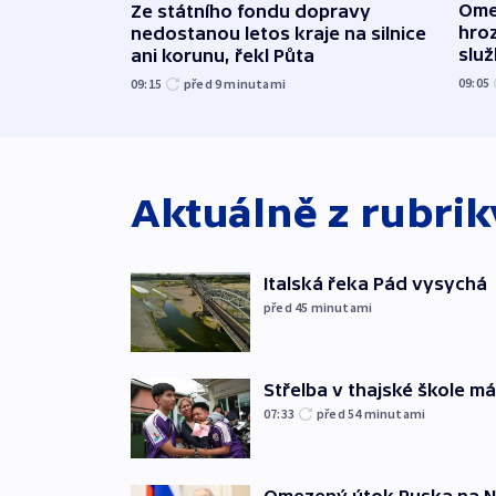
Ome
Ze státního fondu dopravy
hroz
nedostanou letos kraje na silnice
slu
ani korunu, řekl Půta
09:05
09:15
před 9
minutami
Aktuálně z rubri
Italská řeka Pád vysychá
před 45
minutami
Střelba v thajské škole má
07:33
před 54
minutami