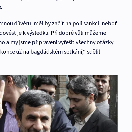
.
mnou důvěru, měl by začít na poli sankcí, neboť
dovést je k výsledku. Při dobré vůli můžeme
o a my jsme připraveni vyřešit všechny otázky
okonce už na bagdádském setkání,“ sdělil