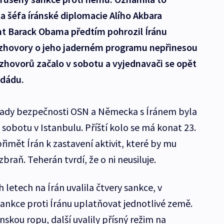
la šéfa íránské diplomacie Alího Akbara
nt Barack Obama předtím pohrozil Íránu
ozhovory o jeho jaderném programu nepřinesou
zhovorů začalo v sobotu a vyjednavači se opět
gdádu.
 Rady bezpečnosti OSN a Německa s Íránem byla
sobotu v Istanbulu. Příští kolo se má konat 23.
řimět Írán k zastavení aktivit, které by mu
braň. Teherán tvrdí, že o ni neusiluje.
letech na Írán uvalila čtvery sankce, v
ankce proti Íránu uplatňovat jednotlivé země.
skou ropu, další uvalily přísný režim na