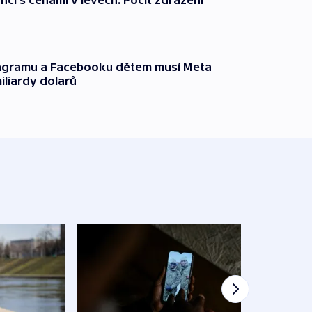
nčí s cenami v levech. Pocit zdražení
tagramu a Facebooku dětem musí Meta
miliardy dolarů