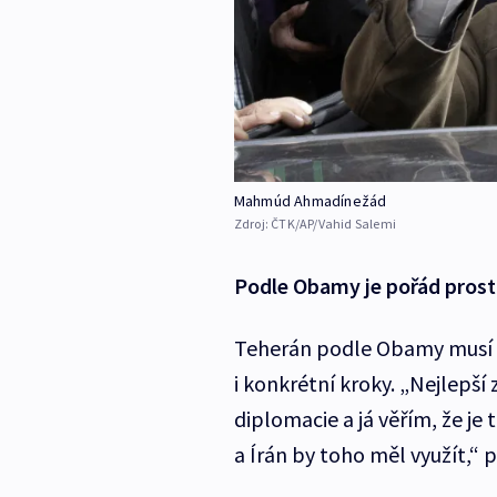
Mahmúd Ahmadínežád
Zdroj:
ČTK/AP/Vahid Salemi
Podle Obamy je pořád prost
Teherán podle Obamy musí k
i konkrétní kroky. „Nejlepší
diplomacie a já věřím, že je 
a Írán by toho měl využít,“ 