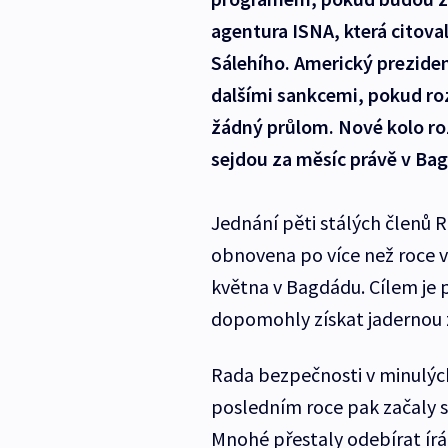
agentura ISNA, která citova
Sálehího. Americký prezide
dalšími sankcemi, pokud r
žádný průlom. Nové kolo ro
sejdou za měsíc právě v Ba
Jednání pěti stálých členů
obnovena po více než roce v 
května v Bagdádu. Cílem je p
dopomohly získat jadernou z
Rada bezpečnosti v minulých 
posledním roce pak začaly s
Mnohé přestaly odebírat írán