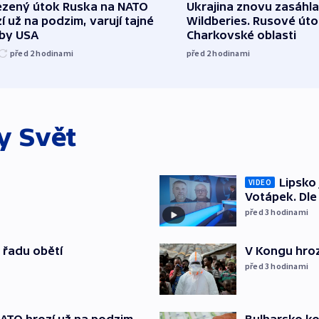
zený útok Ruska na NATO
Ukrajina znovu zasáhla
í už na podzim, varují tajné
Wildberies. Rusové útoč
žby USA
Charkovské oblasti
před 2
hodinami
před 2
hodinami
ky
Svět
Lipsko
VIDEO
Votápek. Dle
před 3
hodinami
 řadu obětí
V Kongu hroz
před 3
hodinami