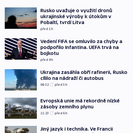
Rusko uvažuje o využití dronů
ukrajinské výroby k útokům v
Pobaltí, tvrdí Litva
před 1
h
Vedení FIFA se omluvilo za chyby a
podpořilo Infantina. UEFA trvá na
bojkotu
před 4
h
Ukrajina zasáhla obří rafinerii, Rusko
cílilo na nádraží či autobus
08:52
před 5
h
Evropská unie má rekordně nízké
zásoby zemního plynu
11:23
před 6
h
Jiný jazyk i technika. Ve Francii