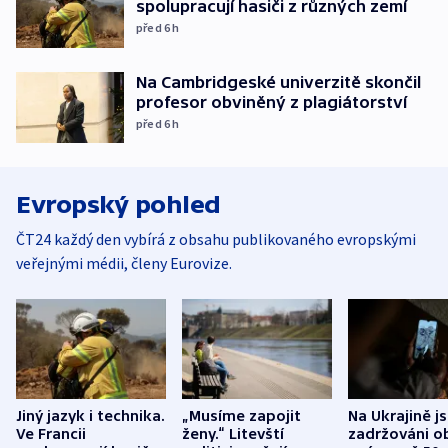
spolupracují hasiči z různých zemí
před 6
h
Na Cambridgeské univerzitě skončil
profesor obviněný z plagiátorství
před 6
h
Evropský pohled
ČT24 každý den vybírá z obsahu publikovaného evropskými
veřejnými médii, členy Eurovize.
Jiný jazyk i technika.
„Musíme zapojit
Na Ukrajině j
Ve Francii
ženy.“ Litevští
zadržováni o