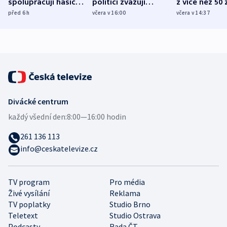
spolupracují hasiči z
politici zvažují
z více než 50 
různých zemí
dohodu o
Bojovali na s
před 6
h
včera v 16:00
včera v 14:37
demografii
Ruska
Divácké centrum
každý všední den:
8:00—16:00 hodin
261 136 113
info@ceskatelevize.cz
TV program
Pro média
Živé vysílání
Reklama
TV poplatky
Studio Brno
Teletext
Studio Ostrava
Podcasty
Rada ČT