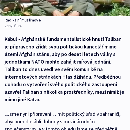
Radikální muslimové
Zdroj:
ČT24
Kábul - Afghánské fundamentalistické hnutí Taliban
je připraveno zřídit svou politickou kancelář mimo
území Afghánistánu, aby po deseti letech války s
jednotkami NATO mohlo zahájit mírová jednání.
Taliban to dnes uvedl ve svém komuniké na
internetových stránkách Hlas džihádu. Předběžnou
dohodu o vytvoření svého politického zastoupení
uzavřel Taliban s několika prostředníky, mezi nimiž je
mimo jiné Katar.
„Jsme nyní připraveni… mít politický úřad v zahraničí,
abychom dosáhli dohody s mezinárodním
společenstvím, a v tomto ohledu jsme se předběžně