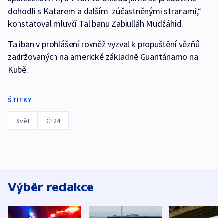
dohodli s Katarem a dalšími zúčastněnými stranami,“
konstatoval mluvčí Talibanu Zabiulláh Mudžáhid.
Taliban v prohlášení rovněž vyzval k propuštění vězňů
zadržovaných na americké základně Guantánamo na
Kubě.
ŠTÍTKY
Svět
ČT24
Výběr redakce