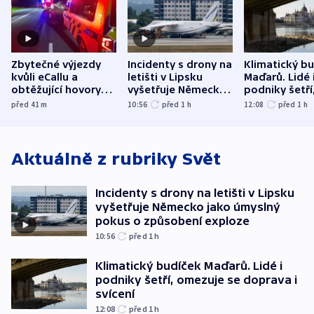
Zbytečné výjezdy
Incidenty s drony na
Klimatický b
kvůli eCallu a
letišti v Lipsku
Maďarů. Lidé 
obtěžující hovory
vyšetřuje Německo
podniky šetří
zdržují záchranáře
jako úmyslný pokus
omezuje se d
před 41
m
10:56
před 1
h
12:08
před 1
h
o způsobení
i svícení
exploze
Aktuálně z rubriky
Svět
Incidenty s drony na letišti v Lipsku
vyšetřuje Německo jako úmyslný
pokus o způsobení exploze
10:56
před 1
h
Klimatický budíček Maďarů. Lidé i
podniky šetří, omezuje se doprava i
svícení
12:08
před 1
h