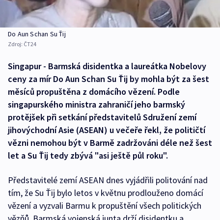
Do Aun Schan Su Ťij
Zdroj:
ČT24
Singapur - Barmská disidentka a laureátka Nobelovy
ceny za mír Do Aun Schan Su Ťij by mohla být za šest
měsíců propuštěna z domácího vězení. Podle
singapurského ministra zahraničí jeho barmský
protějšek při setkání představitelů Sdružení zemí
jihovýchodní Asie (ASEAN) u večeře řekl, že političtí
vězni nemohou být v Barmě zadržováni déle než šest
let a Su Ťij tedy zbývá "asi ještě půl roku".
Představitelé zemí ASEAN dnes vyjádřili politování nad
tím, že Su Ťij bylo letos v květnu prodlouženo domácí
vězení a vyzvali Barmu k propuštění všech politických
vězňů. Barmská vojenská junta drží disidentku a