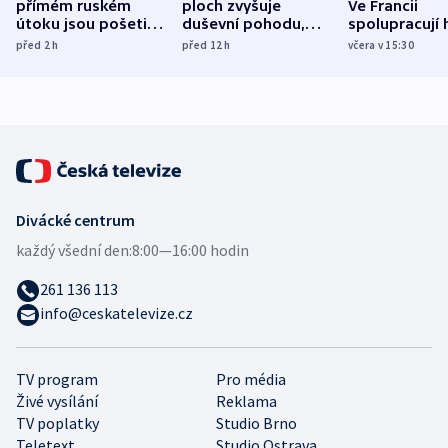
přímém ruském
ploch zvyšuje
Ve Francii
útoku jsou pošetilé,
duševní pohodu,
spolupracují h
míní estonský
ukázala
různých zemí
před 2
h
před 12
h
včera v 15:30
bezpečnostní
mezinárodní studie
expert
Divácké centrum
každý všední den:
8:00—16:00 hodin
261 136 113
info@ceskatelevize.cz
TV program
Pro média
Živé vysílání
Reklama
TV poplatky
Studio Brno
Teletext
Studio Ostrava