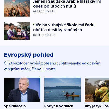
Jemen i Saúdská Arábie hlásí civilní
oběti po útocích hútíů
03:12
před 5
h
Střelba v thajské škole má řadu
obětí a desítky raněných
07:33
před 6
h
Evropský pohled
ČT24 každý den vybírá z obsahu publikovaného evropskými
veřejnými médii, členy Eurovize.
Spekulace o
Pobyt u vodních
Jiný jazyk i t