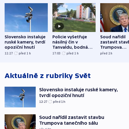
Slovensko instaluje
Policie vyšetřuje
Soud nařídil
ruské kamery, tvrdí
násilný čin v
zastavit stav
opoziční hnutí
Tanvaldu, bodná
Trumpova
zranění při něm
tanečního sá
12:27
před 1
h
17:03
před 1
h
před 2
h
utrpěli tři lidé
Aktuálně z rubriky
Svět
Slovensko instaluje ruské kamery,
tvrdí opoziční hnutí
12:27
před 1
h
Soud nařídil zastavit stavbu
Trumpova tanečního sálu