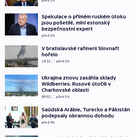
před 2
h
Spekulace o přímém ruském útoku
jsou pošetilé, míní estonský
bezpečnostní expert
před 2
h
V bratislavské rafinerii Slovnaft
hořelo
14:22
před 2
h
Ukrajina znovu zasáhla sklady
Wildberries. Rusové útočili v
Charkovské oblasti
09:02
před 3
h
Saúdská Arábie, Turecko a Pákistán
podepsaly obrannou dohodu
před 4
h