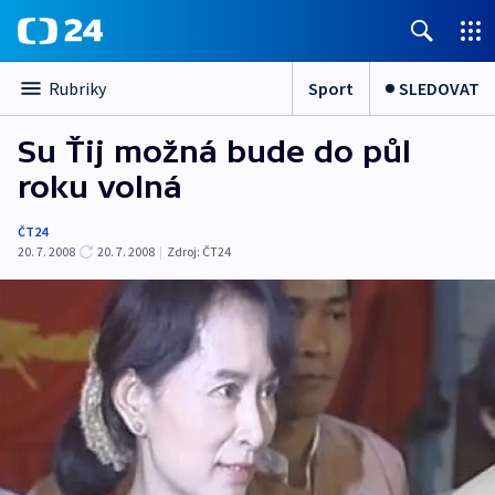
Sport
SLEDOVAT
Rubriky
Su Ťij možná bude do půl
roku volná
ČT24
20. 7. 2008
20. 7. 2008
|
Zdroj:
ČT24