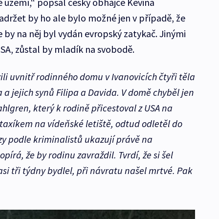
 území,“ popsal český obhájce Kevina
adržet by ho ale bylo možné jen v případě, že
 by na něj byl vydán evropský zatykač. Jinými
USA, zůstal by mladík na svobodě.
ili uvnitř rodinného domu v Ivanovicích čtyři těla
 a jejich synů Filipa a Davida. V domě chyběl jen
hlgren, který k rodině přicestoval z USA na
 taxíkem na vídeňské letiště, odtud odletěl do
 podle kriminalistů ukazují právě na
írá, že by rodinu zavraždil. Tvrdí, že si šel
si tři týdny bydlel, při návratu našel mrtvé. Pak