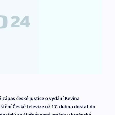
lý zápas české justice o vydání Kevina
štění České televize už 17. dubna dostat do
odezřelý ze čtyřnásobné vraždy v brněnské