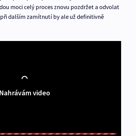
udou moci celý proces znovu pozdržet a odvolat
, při dalším zamítnutí by ale už definitivně
Nahrávám video