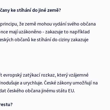
čany ke stíhání do jiné země?
z principu, že země mohou vydání svého občana
nce mají uzákoněno - zakazuje to například
eských občanů ke stíhání do ciziny zakazuje
 evropský zatýkací rozkaz, který vzájemné
dnodušuje a urychluje. České zákony umožňují na
dat českého občana jinému státu EU.
restu?