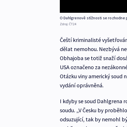
O Dahlgrenově stížnosti se rozhodne p
Zdroj:
ČT24
Čeští kriminalisté vyšetřován
dělat nemohou. Nezbývá než 
Obhajoba se totiž snaží dos
USA označeno za nezákonné, 
Otázku viny americký soud n
vydání oprávněná.
I kdyby se soud Dahlgrena r
soudu. „V Česku by proběhlo
odsuzující, tak by nemohl b