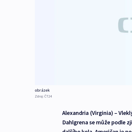
obrázek
Zdroj:
ČT24
Alexandria (Virginia) – Vlek
Dahlgrena se může podle zji
dalšího kola. Američan je p