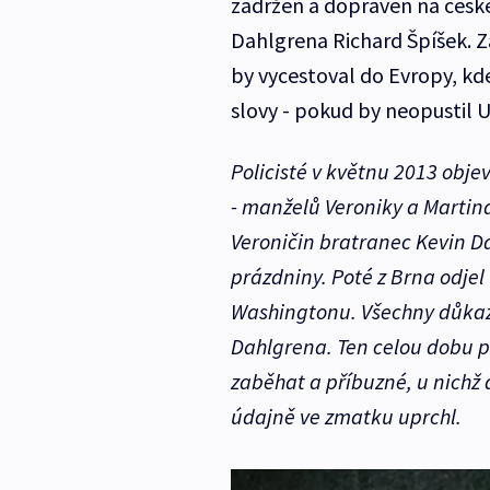
zadržen a dopraven na české
Dahlgrena Richard Špíšek. Z
by vycestoval do Evropy, kde
slovy - pokud by neopustil 
Policisté v květnu 2013 objev
- manželů Veroniky a Martina
Veroničin bratranec Kevin Da
prázdniny. Poté z Brna odjel
Washingtonu. Všechny důkazy
Dahlgrena. Ten celou dobu pop
zaběhat a příbuzné, u nichž a
údajně ve zmatku uprchl.