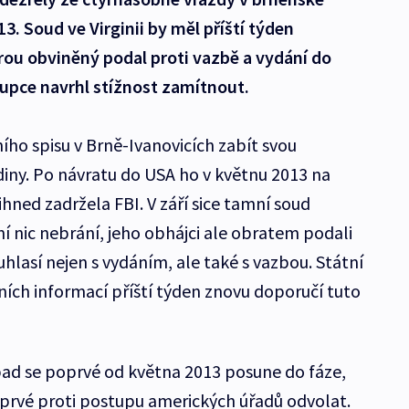
13. Soud ve Virginii by měl příští týden
rou obviněný podal proti vazbě a vydání do
tupce navrhl stížnost zamítnout.
ího spisu v Brně-Ivanovicích zabít svou
rodiny. Po návratu do USA ho v květnu 2013 na
hned zadržela FBI. V září sice tamní soud
í nic nebrání, jeho obhájci ale obratem podali
uhlasí nejen s vydáním, ale také s vazbou. Státní
ích informací příští týden znovu doporučí tuto
pad se poprvé od května 2013 posune do fáze,
prvé proti postupu amerických úřadů odvolat.