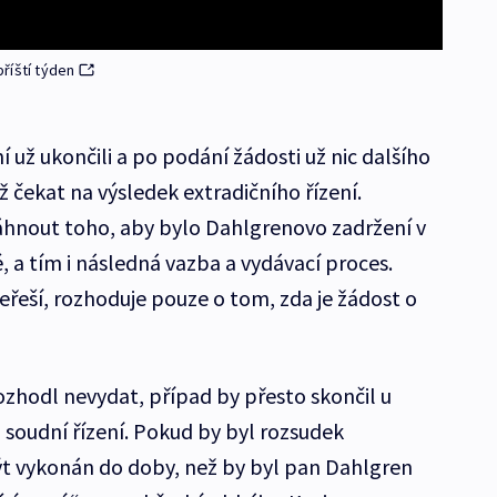
říští týden
í už ukončili a po podání žádosti už nic dalšího
čekat na výsledek extradičního řízení.
áhnout toho, aby bylo Dahlgrenovo zadržení v
a tím i následná vazba a vydávací proces.
eřeší, rozhoduje pouze o tom, zda je žádost o
ozhodl nevydat, případ by přesto skončil u
 soudní řízení. Pokud by byl rozsudek
ýt vykonán do doby, než by byl pan Dahlgren