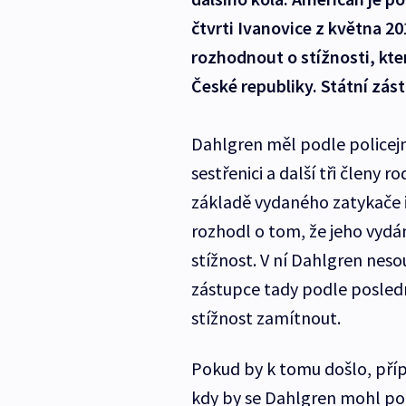
čtvrti Ivanovice z května 20
rozhodnout o stížnosti, kte
České republiky. Státní zás
Dahlgren měl podle policejn
sestřenici a další tři členy 
základě vydaného zatykače i
rozhodl o tom, že jeho vydán
stížnost. V ní Dahlgren neso
zástupce tady podle posledn
stížnost zamítnout.
Pokud by k tomu došlo, pří
kdy by se Dahlgren mohl po