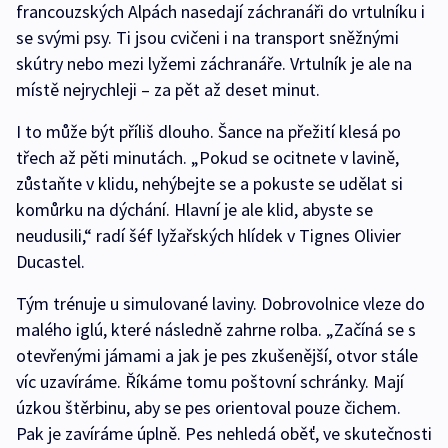
francouzských Alpách nasedají záchranáři do vrtulníku i
se svými psy. Ti jsou cvičeni i na transport sněžnými
skútry nebo mezi lyžemi záchranáře. Vrtulník je ale na
místě nejrychleji – za pět až deset minut.
I to může být příliš dlouho. Šance na přežití klesá po
třech až pěti minutách. „Pokud se ocitnete v lavině,
zůstaňte v klidu, nehýbejte se a pokuste se udělat si
komůrku na dýchání. Hlavní je ale klid, abyste se
neudusili,“ radí šéf lyžařských hlídek v Tignes Olivier
Ducastel.
Tým trénuje u simulované laviny. Dobrovolnice vleze do
malého iglú, které následně zahrne rolba. „Začíná se s
otevřenými jámami a jak je pes zkušenější, otvor stále
víc uzavíráme. Říkáme tomu poštovní schránky. Mají
úzkou štěrbinu, aby se pes orientoval pouze čichem.
Pak je zavíráme úplně. Pes nehledá oběť, ve skutečnosti