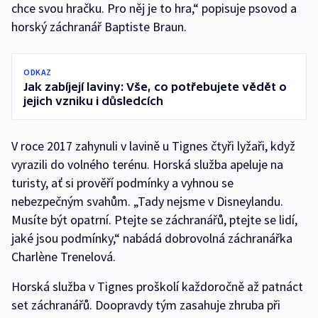
chce svou hračku. Pro něj je to hra,“ popisuje psovod a
horský záchranář Baptiste Braun.
ODKAZ
Jak zabíjejí laviny: Vše, co potřebujete vědět o
jejich vzniku i důsledcích
V roce 2017 zahynuli v lavině u Tignes čtyři lyžaři, když
vyrazili do volného terénu. Horská služba apeluje na
turisty, ať si prověří podmínky a vyhnou se
nebezpečným svahům. „Tady nejsme v Disneylandu.
Musíte být opatrní. Ptejte se záchranářů, ptejte se lidí,
jaké jsou podmínky,“ nabádá dobrovolná záchranářka
Charlène Trenelová.
Horská služba v Tignes proškolí každoročně až patnáct
set záchranářů. Doopravdy tým zasahuje zhruba při