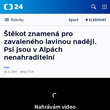
Sport
SLEDOVAT
Rubriky
Štěkot znamená pro
zavaleného lavinou naději.
Psi jsou v Alpách
nenahraditelní
mas
26. 2. 2020
|
Zdroj:
ČT24
Nahrávám video