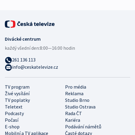
Divácké centrum
každý všední den:
8:00—16:00 hodin
261 136 113
info@ceskatelevize.cz
TV program
Pro média
Živé vysílání
Reklama
TV poplatky
Studio Brno
Teletext
Studio Ostrava
Podcasty
Rada ČT
Počasí
Kariéra
E-shop
Podávání námětů
Mobilní a TV aplikace
Časté dotazy