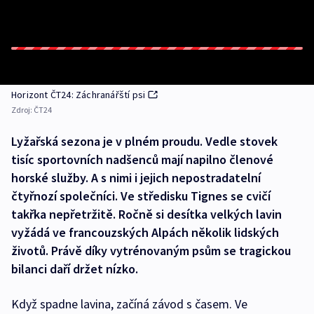
Horizont ČT24: Záchranářští psi
Zdroj:
ČT24
Lyžařská sezona je v plném proudu. Vedle stovek
tisíc sportovních nadšenců mají napilno členové
horské služby. A s nimi i jejich nepostradatelní
čtyřnozí společníci. Ve středisku Tignes se cvičí
takřka nepřetržitě. Ročně si desítka velkých lavin
vyžádá ve francouzských Alpách několik lidských
životů. Právě díky vytrénovaným psům se tragickou
bilanci daří držet nízko.
Když spadne lavina, začíná závod s časem. Ve