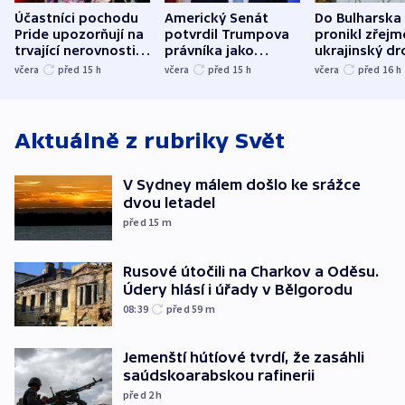
Účastníci pochodu
Americký Senát
Do Bulharska
Pride upozorňují na
potvrdil Trumpova
pronikl zřejm
trvající nerovnosti i
právníka jako
ukrajinský dr
společenskou
ministra
explodoval k
včera
před 15
h
včera
před 15
h
včera
před 16
h
atmosféru
spravedlnosti
od plynovod
Aktuálně z rubriky
Svět
V Sydney málem došlo ke srážce
dvou letadel
před 15
m
Rusové útočili na Charkov a Oděsu.
Údery hlásí i úřady v Bělgorodu
08:39
před 59
m
Jemenští hútíové tvrdí, že zasáhli
saúdskoarabskou rafinerii
před 2
h