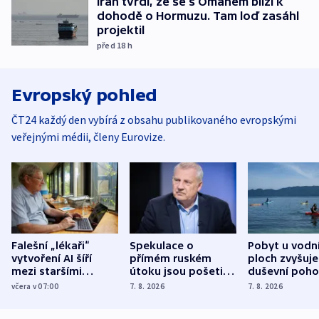
Írán tvrdí, že se s Ománem blíží k
dohodě o Hormuzu. Tam loď zasáhl
projektil
před 18
h
Evropský pohled
ČT24 každý den vybírá z obsahu publikovaného evropskými
veřejnými médii, členy Eurovize.
Falešní „lékaři“
Spekulace o
Pobyt u vodn
vytvoření AI šíří
přímém ruském
ploch zvyšuje
mezi staršími
útoku jsou pošetilé,
duševní poho
Poláky nebezpečné
míní estonský
ukázala
včera v 07:00
7. 8. 2026
7. 8. 2026
zdravotní rady
bezpečnostní
mezinárodní 
expert