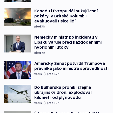
Kanadu i Evropu dál sužují lesní
požáry. V Britské Kolumbii
evakuovali tisíce lidí
před 3
h
Německý ministr po incidentu v
Lipsku varuje před každodenními
hybridními útoky
před 7
h
Americký Senát potvrdil Trumpova
právníka jako ministra spravedlnosti
včera
před 15
h
Do Bulharska pronikl zřejmě
ukrajinský dron, explodoval
kilometr od plynovodu
včera
před 16
h