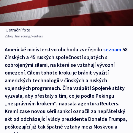
Ilustrační foto
Zdroj:
Jim Young/Reuters
Americké ministerstvo obchodu zveřejnilo
seznam
58
čínských a 45 ruských společností spjatých s
ozbrojenými silami, na které se vztahují vývozní
omezení. Cílem tohoto kroku je bránit využití
amerických technologií v čínských a ruských
vojenských programech. Čína vzápětí Spojené státy
vyzvala, aby přestaly s tím, co je podle Pekingu
„nesprávným krokem“, napsala agentura Reuters.
Kreml zase novou sérii sankcí označil za nepřátelský
akt od odcházející vlády prezidenta Donalda Trumpa,
poškozující již tak špatné vztahy mezi Moskvou a