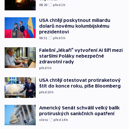
08:20
před 1
h
USA chtějí poskytnout miliardu
dolarů novému kolumbijskému
prezidentovi
06:51
před 5
h
Falešní „lékaři“ vytvoření AI šíří mezi
staršími Poláky nebezpečné
zdravotní rady
před 5
h
USA chtějí otestovat protiraketový
štít do konce roku, píše Bloomberg
před 10
h
Americký Senát schválil velký balík
protiruských sankčních opatření
včera
před 14
h