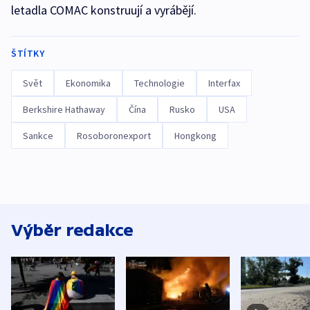
letadla COMAC konstruují a vyrábějí.
ŠTÍTKY
Svět
Ekonomika
Technologie
Interfax
Berkshire Hathaway
Čína
Rusko
USA
Sankce
Rosoboronexport
Hongkong
Výběr redakce