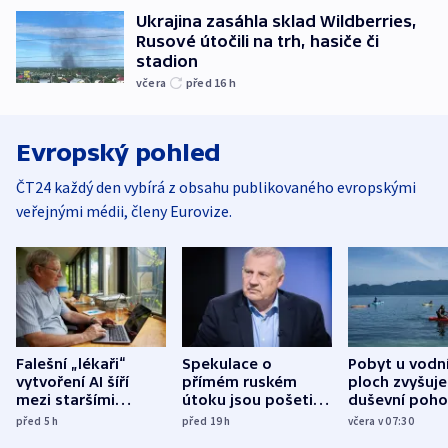
Ukrajina zasáhla sklad Wildberries,
Rusové útočili na trh, hasiče či
stadion
včera
před 16
h
Evropský pohled
ČT24 každý den vybírá z obsahu publikovaného evropskými
veřejnými médii, členy Eurovize.
Falešní „lékaři“
Spekulace o
Pobyt u vodn
vytvoření AI šíří
přímém ruském
ploch zvyšuje
mezi staršími
útoku jsou pošetilé,
duševní poho
Poláky nebezpečné
míní estonský
ukázala
před 5
h
před 19
h
včera v 07:30
zdravotní rady
bezpečnostní
mezinárodní 