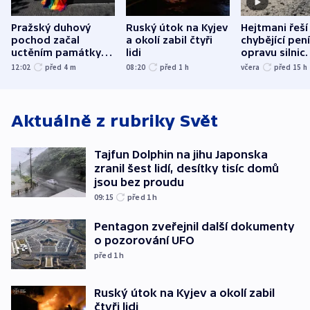
Pražský duhový
Ruský útok na Kyjev
Hejtmani řeší
pochod začal
a okolí zabil čtyři
chybějící pen
uctěním památky
lidi
opravu silnic.
obětí berlínského
nenárokové, 
12:02
před 4
m
08:20
před 1
h
včera
před 15
h
útoku
ministerstvo
Aktuálně z rubriky
Svět
Tajfun Dolphin na jihu Japonska
zranil šest lidí, desítky tisíc domů
jsou bez proudu
09:15
před 1
h
Pentagon zveřejnil další dokumenty
o pozorování UFO
před 1
h
Ruský útok na Kyjev a okolí zabil
čtyři lidi