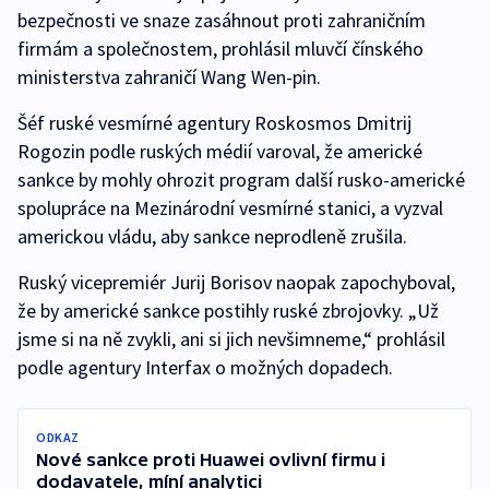
bezpečnosti ve snaze zasáhnout proti zahraničním
firmám a společnostem, prohlásil mluvčí čínského
ministerstva zahraničí Wang Wen-pin.
Šéf ruské vesmírné agentury Roskosmos Dmitrij
Rogozin podle ruských médií varoval, že americké
sankce by mohly ohrozit program další rusko-americké
spolupráce na Mezinárodní vesmírné stanici, a vyzval
americkou vládu, aby sankce neprodleně zrušila.
Ruský vicepremiér Jurij Borisov naopak zapochyboval,
že by americké sankce postihly ruské zbrojovky. „Už
jsme si na ně zvykli, ani si jich nevšimneme,“ prohlásil
podle agentury Interfax o možných dopadech.
ODKAZ
Nové sankce proti Huawei ovlivní firmu i
dodavatele, míní analytici